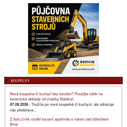
KOUPELNY
Nová koupelna či kuchyň bez bourání? Použijte nátěr na
keramické obklady od značky Balakryl
07.08.2026
- Toužíte po nové koupelně či kuchyni, ale odrazuje
vás představa...
Z bytu 2+kk vznikl luxusní apartmán s vanou nad střechami
Brna