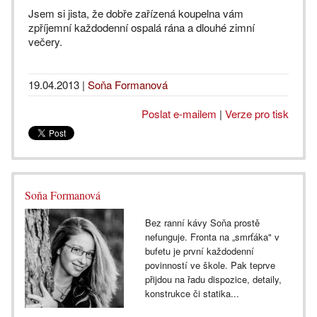
Jsem si jista, že dobře zařízená koupelna vám
zpříjemní každodenní ospalá rána a dlouhé zimní
večery.
19.04.2013
|
Soňa Formanová
Poslat e-mailem
|
Verze pro tisk
Soňa Formanová
Bez ranní kávy Soňa prostě
nefunguje. Fronta na „smrťáka" v
bufetu je první každodenní
povinností ve škole. Pak teprve
přijdou na řadu dispozice, detaily,
konstrukce či statika...