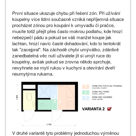
První situace ukazuje chybu při řešení zón. Při užívání
koupelny více lidmi současně vzniká nepříjemná situace
procházet zónou pro koupání k umyvadlu či pračce,
musíte totiž přejít přes často mokrou podlahu, kde hrozí
nebezpečí pádu a pokud se váš manžel koupe jak
lachtan, hrozí navíc časté dohadování, kdo to tentokrát
tak "zacejpral". Na záchodě chybí umývátko, zdánlivě
zanedbatelná věc nutí uživatele jít si umýt ruce do
koupelny, avšak pokud se zrovna někdo sprchuje,
nevyhnete se mytí rukou v kuchyni a otevírání dveří
neumytýma rukama.
V druhé variantě tyto problémy jednoduchou výměnou