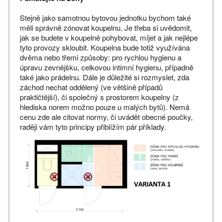
Stejně jako samotnou bytovou jednotku bychom také
měli správně zónovat koupelnu. Je třeba si uvědomit,
jak se budete v koupelně pohybovat, míjet a jak nejlépe
tyto provozy skloubit. Koupelna bude totiž využívána
dvěma nebo třemi způsoby: pro rychlou hygienu a
úpravu zevnějšku, celkovou intimní hygienu, případně
také jako prádelnu. Dále je důležité si rozmyslet, zda
záchod nechat oddělený (ve většině případů
praktičtější), či společný s prostorem koupelny (z
hlediska norem možno pouze u malých bytů). Nemá
cenu zde ale citovat normy, či uvádět obecné poučky,
raději vám tyto principy přiblížím pár příklady.