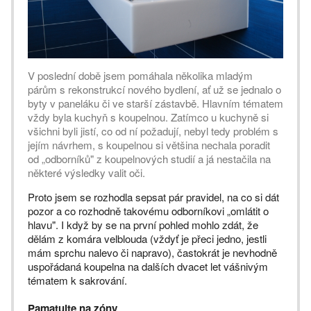
V poslední době jsem pomáhala několika mladým
párům s rekonstrukcí nového bydlení, ať už se jednalo o
byty v paneláku či ve starší zástavbě. Hlavním tématem
vždy byla kuchyň s koupelnou. Zatímco u kuchyně si
všichni byli jistí, co od ní požadují, nebyl tedy problém s
jejím návrhem, s koupelnou si většina nechala poradit
od „odborníků" z koupelnových studií a já nestačila na
některé výsledky valit oči.
Proto jsem se rozhodla sepsat pár pravidel, na co si dát
pozor a co rozhodně takovému odborníkovi „omlátit o
hlavu". I když by se na první pohled mohlo zdát, že
dělám z komára velblouda (vždyť je přeci jedno, jestli
mám sprchu nalevo či napravo), častokrát je nevhodně
uspořádaná koupelna na dalších dvacet let vášnivým
tématem k sakrování.
Pamatujte na zóny