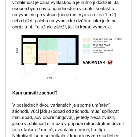
vzdálenost je dána vyhláškou a je nutno jí dodržet. Já
osobně bych navíc upřednostnila vizuální kontakt s
umyvadlem při vstupu (obojí řeší výměna zón 1 a 2),
nebo bližší polohu umyvadla ke dvěřím, jako je to na
obrázku 4. To už ale záleží, jak to komu vyhovuje.
Kam umístit záchod?
V posledních dvou variantách je sporné umístění
záchodu vůči jádru (odpad od záchodu musí splňovat
min. spád, aby dobře fungoval), je tedy třeba zvážit,
jakou vzdálenost si můžu v případě rekonstrukce dovolit
(max kolem 2 metrů, avšak čím méně, tím líp).
Několikrát jsem se setkala v koupelnových studiích s