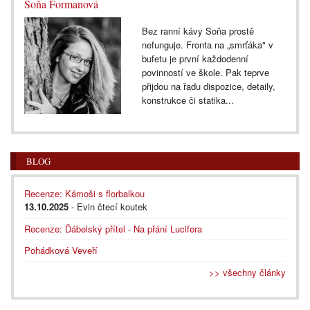
Soňa Formanová
Bez ranní kávy Soňa prostě
nefunguje. Fronta na „smrťáka" v
bufetu je první každodenní
povinností ve škole. Pak teprve
přijdou na řadu dispozice, detaily,
konstrukce či statika...
BLOG
Recenze: Kámoši s florbalkou
13.10.2025
- Evin čtecí koutek
Recenze: Ďábelský přítel - Na přání Lucifera
Pohádková Veveří
>> všechny články