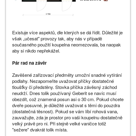
Existuje více aspektů, dle kterých se dá řídit. Důležité je
však „učesat" provozy tak, aby nás v případě
současného použití koupelna neomezovala, ba naopak
aby si nikdo nepřekážel.
Pár rad na závěr
Zavěšené zařizovací předměty umožní snadné vytírání
podlahy. Nezapomeňte uvažovat příčky dostatečné
tloušťky či předstěny. Stovka příčka závěsný záchod
neudrží. Dnes tolik používaný Geberit se navíc musí
obezdít, což znamená posun asi o 30 cm. Pokud chcete
dveře posuvné, je důležité uvažovat s těmi do pouzdra
(dostatečná těsnost). Pokud se vám líbí rohová vana,
zauvažujte, zda je prostor pro vaši koupelnu dostatečně
velký právě pro ni. Při stejně velké vaničce totiž
"sežere" dvakrát tolik místa.