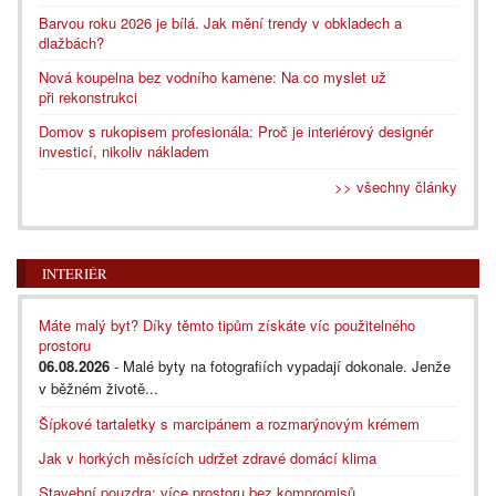
Barvou roku 2026 je bílá. Jak mění trendy v obkladech a
dlažbách?
Nová koupelna bez vodního kamene: Na co myslet už
při rekonstrukci
Domov s rukopisem profesionála: Proč je interiérový designér
investicí, nikoliv nákladem
>> všechny články
INTERIÉR
Máte malý byt? Díky těmto tipům získáte víc použitelného
prostoru
06.08.2026
- Malé byty na fotografiích vypadají dokonale. Jenže
v běžném životě...
Šípkové tartaletky s marcipánem a rozmarýnovým krémem
Jak v horkých měsících udržet zdravé domácí klima
Stavební pouzdra: více prostoru bez kompromisů