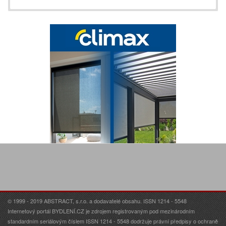
© 1999 - 2019 ABSTRACT, s.r.o. a dodavatelé obsahu. ISSN 1214 - 5548
Internetový portál BYDLENÍ.CZ je zdrojem registrovaným pod mezinárodním
standardním seriálovým číslem ISSN 1214 - 5548 dodržuje právní předpisy o ochraně