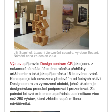
Jiří Španihel, Luxusní železniční sedadlo, výrobce Bocard,
Národní cena za design 2003
Výstavu
připravilo
Design centrum ČR
jako jednu z
nekomerčních částí šestého ročníku přehlídky
art&interior a také jako připomínku 15 let svého trvání.
Koncepce je tak odvozena především od četných aktivit
Design centra za vymezené období, jehož úkolem je
designérskou produkci podporovat i prezentovat. Za
patnáct let své existence uspořádala tato instituce více
než 250 výstav, které zhlédlo na půl milionu
návštěvníků.