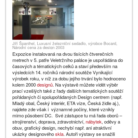
Jiří Španihel, Luxusní železniční sedadlo, výrobce Bocard,
Národní cena za design 2003
Expozice instalovaná na dvou tisících čtverečních
metrech v 5. patře Veletržního paláce je uspořádána do
časových a tématických celků a staví především na
výsledcích 14. ročníků národní soutěže Vynikající
výrobek roku, v níž za dobu jejího trvání bylo hodnoceno
kolem 2000
designů
. Na výstavě můžete vidět výběr
prací vzešlých také z řady dalších tematických soutěží
pořádaných či spolupořádaných Design centrem (např.
Mladý obal, Český interiér, ETA vize, Česká židle aj.),
najdete zde však i významné počiny, které vznikly
mimo působení DC. Své zástupce tu má řada oborů –
strojírenství, doprava, zdravotnictví,
nábytek
, oděvy a
obuv, grafický design, nechybí např. ani atraktivní
ukázky designového
skla
. Autoři výstavy se snažili