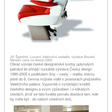
Jiří Španihel, Luxusní železniční sedadlo, výrobce Bocard,
Národní cena za design 2003
Obraz vývoje české designérské tvorby uplynulých
patnácti let přináší rozsáhlá výstava Český design
1990-2005 s podtitulem Sny – cesty – realita, kterou
ještě do 6. června můžete vidět v prostorách pražského
Veletržního paláce. Vypovídá o vzrůstající kvalitě
českého designu a svým způsobem i o klikatých
cestách, jimiž se tato kvalita pomalu dostává tam, kde
by měla být - do našich všedních dnů.