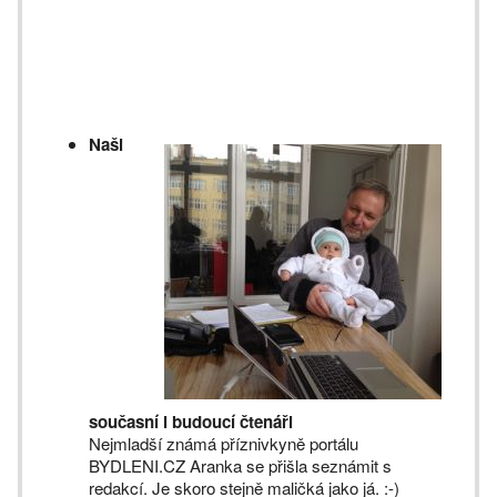
Naši
současní i budoucí čtenáři
Nejmladší známá příznivkyně portálu
BYDLENI.CZ Aranka se přišla seznámit s
redakcí. Je skoro stejně maličká jako já. :-)