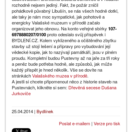
rozhodně nejsem jediný. Fakt, že požár zničil
pohádkově půvabný Libušín, se nás všech hodně dotkl,
ale taky je nám moc sympatické, jak pohotově a
energicky Valašské muzeum v přírodě začalo
organizovat jeho obnovu. Na konto veřejné sbírky
107-
6978880207/0100
proto odeslalo svůj příspěvek i
BYDLENÍ.CZ. Kolem vyklizeného a očištěného zbytku
stavby už stojí lešení a přípravy pro vybudování její
vědecké kopie, jak to nazývají památkáři, jsou v plném
proudu. Kompletní budou Pustevny až na jaře za tři roky
a peněz bude potřeba hodně, ale způsobů, jak může
každý přispět je hned několik. Vše se dovíte na
stránkách
Valašského muzea v přírodě
.
A jestli si chcete připomenout něco z historie staveb na
Pustevnách, klikněte si sem:
Dřevěná secese Dušana
Jurkoviče
25.04.2014
|
Bydlínek
Poslat e-mailem
|
Verze pro tisk