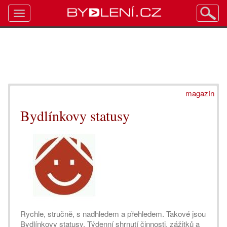
Toggle
navigation
magazín
Bydlínkovy statusy
Rychle, stručně, s nadhledem a přehledem. Takové jsou
Bydlínkovy statusy. Týdenní shrnutí činnosti, zážitků a