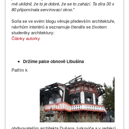
mě uklidnil, že to je dobré, že se to zahází. Ta díra 30 x
80 připomínala servírovací okno
."
Soňa se ve svém blogu věnuje především architektuře,
návrhům interiérů a seznamuje čtenáře se životem
studentky architektury:
Články autorky
Držíme palce obnově Libušína
Patřím k
obdivovatelům architekta Dušana Jurkoviče a v redakci