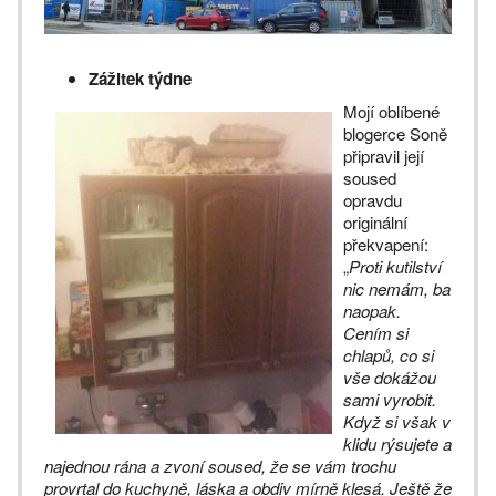
Zážitek týdne
Mojí oblíbené
blogerce Soně
připravil její
soused
opravdu
originální
překvapení:
„
Proti kutilství
nic nemám, ba
naopak.
Cením si
chlapů, co si
vše dokážou
sami vyrobit.
Když si však v
klidu rýsujete a
najednou rána a zvoní soused, že se vám trochu
provrtal do kuchyně, láska a obdiv mírně klesá. Ještě že