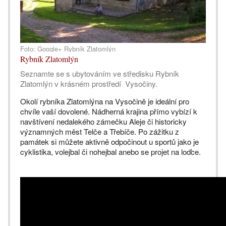
Foto: Google+ Rybník Zlatomlýn
Rybník Zlatomlýn
Seznamte se s ubytováním ve středisku Rybník
Zlatomlýn v krásném prostředí Vysočiny.
Okolí rybníka Zlatomlýna na Vysočině je ideální pro
chvíle vaší dovolené. Nádherná krajina přímo vybízí k
navštívení nedalekého zámečku Aleje či historicky
významných měst Telče a Třebíče. Po zážitku z
památek si můžete aktivně odpočinout u sportů jako je
cyklistika, volejbal či nohejbal anebo se projet na loďce.