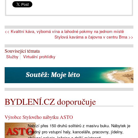
<< Kvalitní káva, výborná vína a lahodné pokrmy na jednom místě
Stylová kavárna a čajovna v centru Brna >>
Související témata
Služby
Virtuální prohlídky
BYDLENÍ.CZ doporučuje
Výrobce Stylového nábytku ASTO
Nabízí přes 150 druhů solitérů z masivu buku. Nábytek je
vhodný pro vstupní haly, kanceláře, pracovny, jídelny,
obývací pokoje, ložnice a další místnosti.