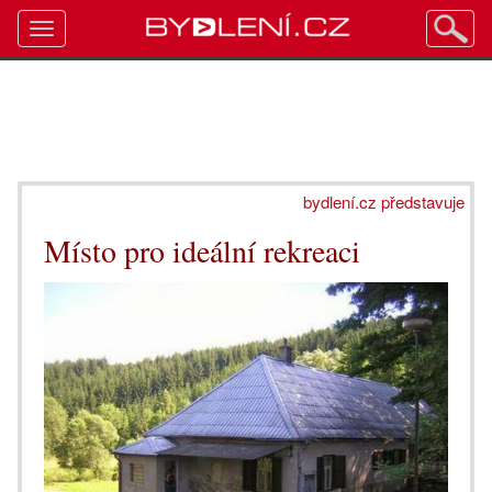
Toggle
navigation
bydlení.cz představuje
Místo pro ideální rekreaci