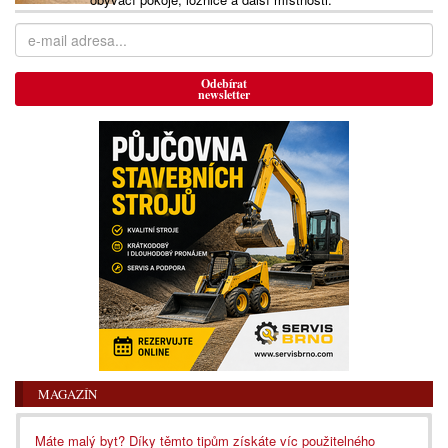
Odebírat
newsletter
MAGAZÍN
Máte malý byt? Díky těmto tipům získáte víc použitelného