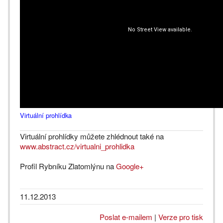
Virtuální prohlídka
Virtuální prohlídky můžete zhlédnout také na
www.abstract.cz/virtualni_prohlidka
Profil Rybníku Zlatomlýnu na
Google+
11.12.2013
Poslat e-mailem
|
Verze pro tisk