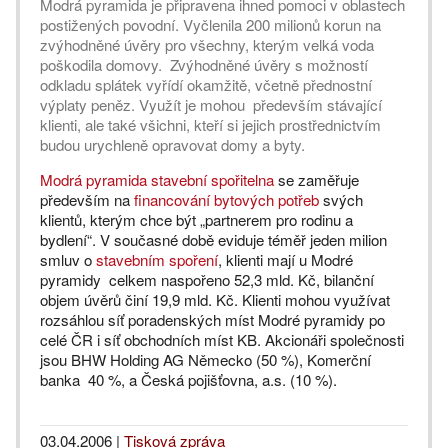
Modrá pyramida je připravena ihned pomoci v oblastech
postižených povodní. Vyčlenila 200 milionů korun na
zvýhodněné úvěry pro všechny, kterým velká voda
poškodila domovy. Zvýhodněné úvěry s možností
odkladu splátek vyřídí okamžitě, včetně přednostní
výplaty peněz. Využít je mohou především stávající
klienti, ale také všichni, kteří si jejich prostřednictvím
budou urychleně opravovat domy a byty.
Modrá pyramida stavební spořitelna
se zaměřuje
především na
financování bytových potřeb
svých
klientů, kterým chce být „partnerem pro rodinu a
bydlení“. V současné době eviduje téměř jeden milion
smluv o
stavebním spoření
, klienti mají u Modré
pyramidy celkem naspořeno 52,3 mld. Kč, bilanční
objem úvěrů činí 19,9 mld. Kč. Klienti mohou využívat
rozsáhlou síť poradenských míst Modré pyramidy po
celé ČR i síť obchodních míst KB. Akcionáři společnosti
jsou BHW Holding AG Německo (50 %), Komerční
banka 40 %, a Česká pojišťovna, a.s. (10 %).
03.04.2006
|
Tisková zpráva