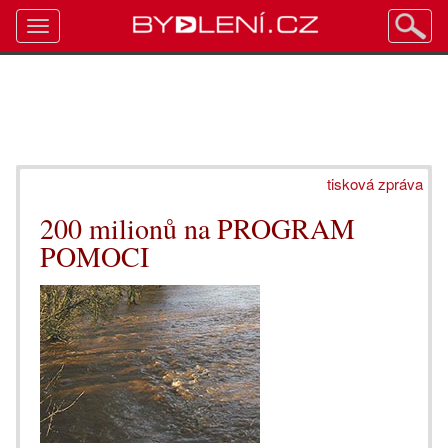
Toggle
navigation
tisková zpráva
200 milionů na PROGRAM
POMOCI