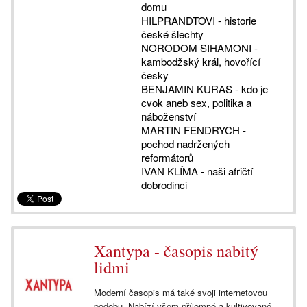
domu
HILPRANDTOVI - historie
české šlechty
NORODOM SIHAMONI -
kambodžský král, hovořící
česky
BENJAMIN KURAS - kdo je
cvok aneb sex, politika a
náboženství
MARTIN FENDRYCH -
pochod nadržených
reformátorů
IVAN KLÍMA - naši afričtí
dobrodinci
Xantypa - časopis nabitý
lidmi
Moderní časopis má také svoji internetovou
podobu. Nabízí všem příjemné a kultivované