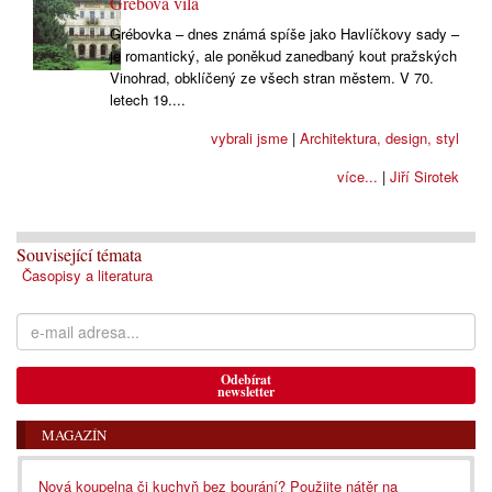
Grébova vila
Grébovka – dnes známá spíše jako Havlíčkovy sady –
je romantický, ale poněkud zanedbaný kout pražských
Vinohrad, obklíčený ze všech stran městem. V 70.
letech 19....
vybrali jsme
|
Architektura, design, styl
více...
|
Jiří Sirotek
Související témata
Časopisy a literatura
Odebírat
newsletter
MAGAZÍN
Nová koupelna či kuchyň bez bourání? Použijte nátěr na