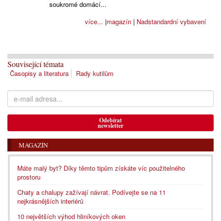
soukromé domácí...
více...
|
magazín
|
Nadstandardní vybavení
Související témata
Časopisy a literatura
Rady kutilům
Odebírat
newsletter
MAGAZÍN
Máte malý byt? Díky těmto tipům získáte víc použitelného
prostoru
Chaty a chalupy zažívají návrat. Podívejte se na 11
nejkrásnějších interiérů
10 největších výhod hliníkových oken