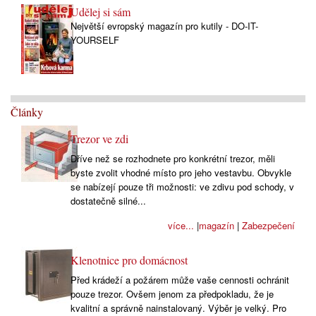
Udělej si sám
Největší evropský magazín pro kutily - DO-IT-
YOURSELF
Články
Trezor ve zdi
Dříve než se rozhodnete pro konkrétní trezor, měli
byste zvolit vhodné místo pro jeho vestavbu. Obvykle
se nabízejí pouze tři možnosti: ve zdivu pod schody, v
dostatečně silné...
více...
|
magazín
|
Zabezpečení
Klenotnice pro domácnost
Před krádeží a požárem může vaše cennosti ochránit
pouze trezor. Ovšem jenom za předpokladu, že je
kvalitní a správně nainstalovaný. Výběr je velký. Pro