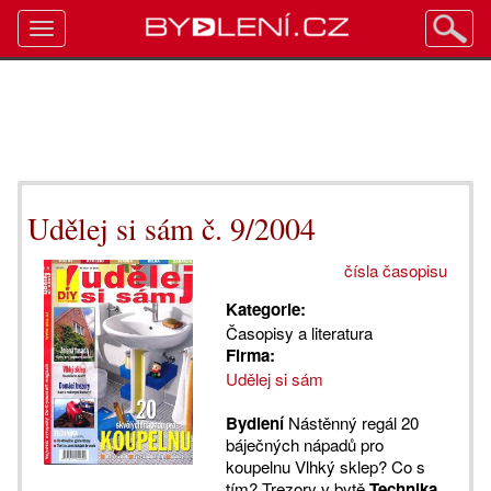
Toggle
navigation
Udělej si sám č. 9/2004
čísla časopisu
Kategorie:
Časopisy a literatura
Firma:
Udělej si sám
Bydlení
Nástěnný regál 20
báječných nápadů pro
koupelnu Vlhký sklep? Co s
tím? Trezory v bytě
Technika