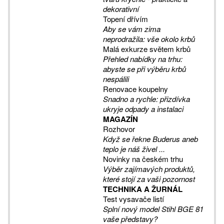
dekorativní
Topení dřívím
Aby se vám zima
neprodražila: vše okolo krbů
Malá exkurze světem krbů
Přehled nabídky na trhu:
abyste se při výběru krbů
nespálili
Renovace koupelny
Snadno a rychle: přizdívka
ukryje odpady a instalaci
MAGAZÍN
Rozhovor
Když se řekne Buderus aneb
teplo je náš živel ...
Novinky na českém trhu
Výběr zajímavých produktů,
které stojí za vaši pozornost
TECHNIKA A ŽURNÁL
Test vysavače listí
Splní nový model Stihl BGE 81
vaše představy?