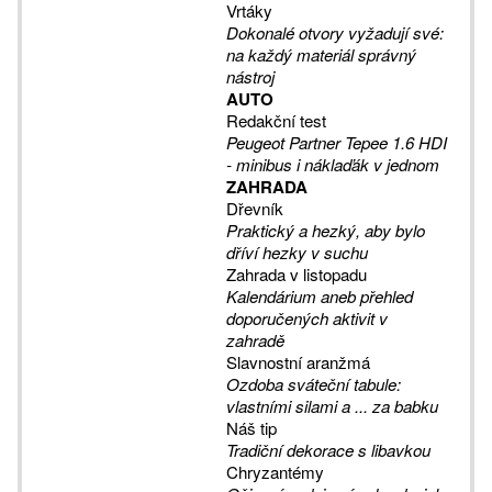
Vrtáky
Dokonalé otvory vyžadují své:
na každý materiál správný
nástroj
AUTO
Redakční test
Peugeot Partner Tepee 1.6 HDI
- minibus i náklaďák v jednom
ZAHRADA
Dřevník
Praktický a hezký, aby bylo
dříví hezky v suchu
Zahrada v listopadu
Kalendárium aneb přehled
doporučených aktivit v
zahradě
Slavnostní aranžmá
Ozdoba sváteční tabule:
vlastními silami a ... za babku
Náš tip
Tradiční dekorace s libavkou
Chryzantémy