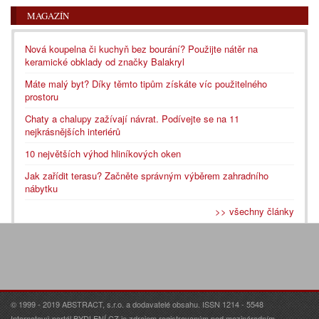
MAGAZÍN
Nová koupelna či kuchyň bez bourání? Použijte nátěr na
keramické obklady od značky Balakryl
Máte malý byt? Díky těmto tipům získáte víc použitelného
prostoru
Chaty a chalupy zažívají návrat. Podívejte se na 11
nejkrásnějších interiérů
10 největších výhod hliníkových oken
Jak zařídit terasu? Začněte správným výběrem zahradního
nábytku
>> všechny články
© 1999 - 2019 ABSTRACT, s.r.o. a dodavatelé obsahu. ISSN 1214 - 5548
Internetový portál BYDLENÍ.CZ je zdrojem registrovaným pod mezinárodním