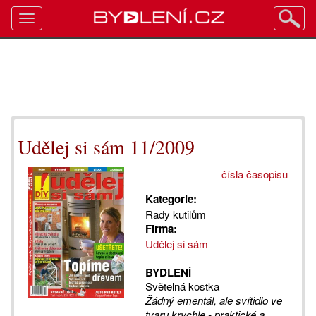
Toggle
navigation
Udělej si sám 11/2009
čísla časopisu
Kategorie:
Rady kutilům
Firma:
Udělej si sám
BYDLENÍ
Světelná kostka
Žádný ementál, ale svítidlo ve
tvaru krychle - praktické a