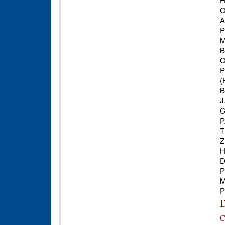
O
A
P
M
B
O
P
(
B
J
C
P
T
Z
H
D
P
M
P
D
C