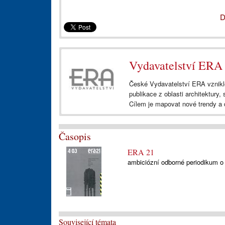
D
Vydavatelství ERA
České Vydavatelství ERA vzniklo
publikace z oblasti architektury,
Cílem je mapovat nové trendy a
Časopis
ERA 21
ambiciózní odborné periodikum o a
Související témata