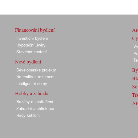
Financování bydlení
Arc
Cyk
Investiční bydlení
Hypoteční úvěry
Vy
Stavební spoření
Pr
Te
Nové bydlení
By
Developerské projekty
Na reality s rozumem
Bl
Inteligentní domy
So
Hobby a zahrada
Trž
Bazény a zastřešení
A
Zahradní architektura
Rady kutilům