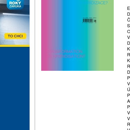
E
D
Č
S
O
V
D
K
R
K
R
D
P
V
Ú
P
A
P
V
V
R
H