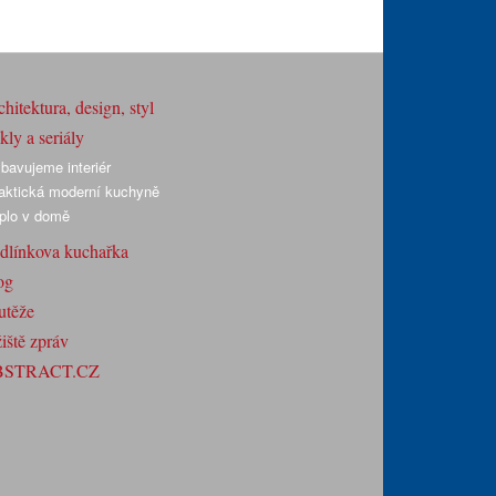
hitektura, design, styl
ly a seriály
bavujeme interiér
aktická moderní kuchyně
plo v domě
dlínkova kuchařka
og
utěže
iště zpráv
BSTRACT.CZ