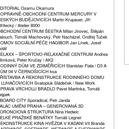
DITORIAL Osamu Okamura
OPRAVNĚ-OBCHODNÍ CENTRUM MERCURY V
ESKÝCH BUDĚJOVICÍCH Martin Krupauer, Jiří
třítecký / Atelier 8000
BCHODNÍ CENTRUM ŠESTKA Milan Jirovec, Štěpán
alouch, Tomáš Machovský, Petr Nacházel, Ondřej Tuček
OMOV SOCIÁLNÍ PÉČE HAGIBOR Jan Línek, Josef
olář
ELAXX – ŠPORTOVO-RELAXAČNÉ CENTRUM Andrea
limková, Peter Kručay / AK2
ODINNÝ DŮM VE ZDIMĚŘICÍCH Stanislav Fiala / D3 A
ŮM 04 V ČERNOŠICÍCH ksa
ŘÍSTAVBA A REKONSTRUKCE RODINNÉHO DOMU
 LUHAČOVICÍCH Svatopluk Sládeček / New Work
PRAVA VRCHOLU BRADLO Pavel Martinka, Tomáš
ejpek
BOARD CITY Sporadical, Petr Janda
ALÁC UMĚNÍ PRAHA – GENEROVANÁ 3D
ORONOIOVA STRUKTURA Nina Hedwic
ELKÉ PRAŽSKÉ BENÁTKY Tomáš Legner
EKONSTRUKCE KINA HVĚZDA V KADANI Vít Branda
ARDWARE, SOFTWARE, WETWARE A EVERYWARE.