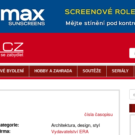
VÉ BYDLENÍ
HOBBY A ZAHRADA
SOUTĚŽE
SERIÁLY
čísla časopisu
ategorie:
Architektura, design, styl
irma:
Vydavatelství ERA