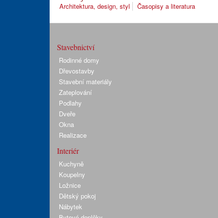
Architektura, design, styl
Časopisy a literatura
Stavebnictví
Rodinné domy
Dřevostavby
Stavební materiály
Zateplování
Podlahy
Dveře
Okna
Realizace
Interiér
Kuchyně
Koupelny
Ložnice
Dětský pokoj
Nábytek
Bytové doplňky