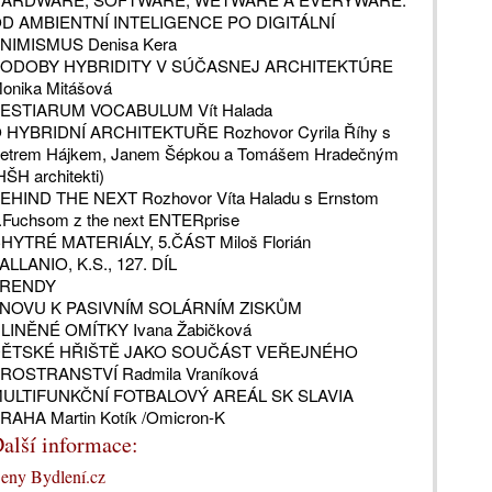
D AMBIENTNÍ INTELIGENCE PO DIGITÁLNÍ
NIMISMUS Denisa Kera
ODOBY HYBRIDITY V SÚČASNEJ ARCHITEKTÚRE
onika Mitášová
ESTIARUM VOCABULUM Vít Halada
 HYBRIDNÍ ARCHITEKTUŘE Rozhovor Cyrila Říhy s
etrem Hájkem, Janem Šépkou a Tomášem Hradečným
HŠH architekti)
EHIND THE NEXT Rozhovor Víta Haladu s Ernstom
.Fuchsom z the next ENTERprise
HYTRÉ MATERIÁLY, 5.ČÁST Miloš Florián
ALLANIO, K.S., 127. DÍL
RENDY
NOVU K PASIVNÍM SOLÁRNÍM ZISKŮM
LINĚNÉ OMÍTKY Ivana Žabičková
ĚTSKÉ HŘIŠTĚ JAKO SOUČÁST VEŘEJNÉHO
ROSTRANSTVÍ Radmila Vraníková
ULTIFUNKČNÍ FOTBALOVÝ AREÁL SK SLAVIA
RAHA Martin Kotík /Omicron-K
alší informace:
eny Bydlení.cz