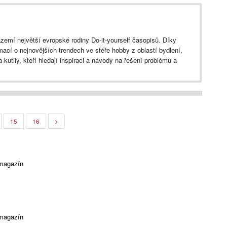
zemí největší evropské rodiny Do-it-yourself časopisů. Díky
mací o nejnovějších trendech ve sféře hobby z oblastí bydlení,
 kutily, kteří hledají inspiraci a návody na řešení problémů a
15
16
>
 magazín
 magazín