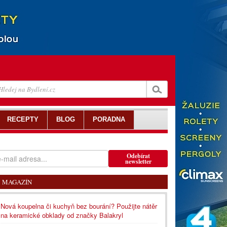
RECEPTY
BLOG
PORADNA
Odebírat
newsletter
MAGAZÍN
Nová koupelna či kuchyň bez bourání? Použijte nátěr
na keramické obklady od značky Balakryl