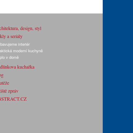
hitektura, design, styl
ly a seriály
bavujeme interiér
aktická moderní kuchyně
plo v domě
dlínkova kuchařka
og
utěže
iště zpráv
BSTRACT.CZ