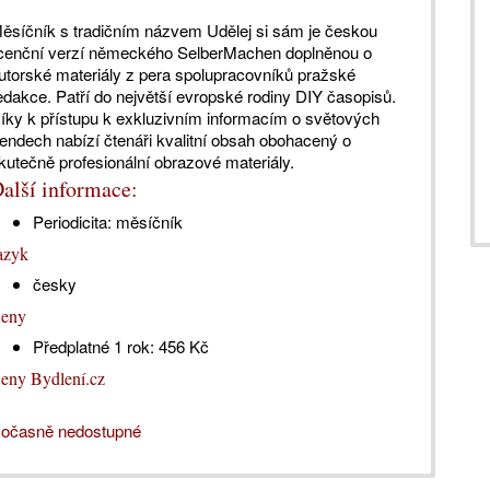
ěsíčník s tradičním názvem Udělej si sám je českou
icenční verzí německého SelberMachen doplněnou o
utorské materiály z pera spolupracovníků pražské
edakce. Patří do největší evropské rodiny DIY časopisů.
íky k přístupu k exkluzivním informacím o světových
rendech nabízí čtenáři kvalitní obsah obohacený o
kutečně profesionální obrazové materiály.
alší informace:
Periodicita:
měsíčník
azyk
česky
eny
Předplatné 1 rok:
456 Kč
eny Bydlení.cz
očasně nedostupné