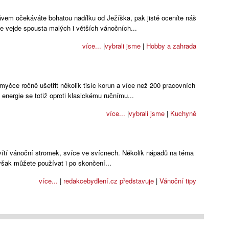
právem očekáváte bohatou nadílku od Ježíška, pak jistě oceníte náš
 vejde spousta malých i větších vánočních...
více...
|
vybrali jsme
|
Hobby a zahrada
čce ročně ušetřit několik tisíc korun a více než 200 pracovních
 energie se totiž oproti klasickému ručnímu...
více...
|
vybrali jsme
|
Kuchyně
ítí vánoční stromek, svíce ve svícnech. Několik nápadů na téma
však můžete používat i po skončení...
více...
|
redakce
bydlení.cz představuje
|
Vánoční tipy