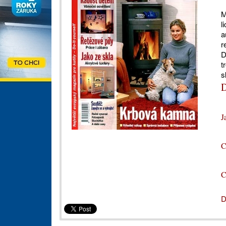
M
l
a
r
D
t
s
D
J
C
C
D