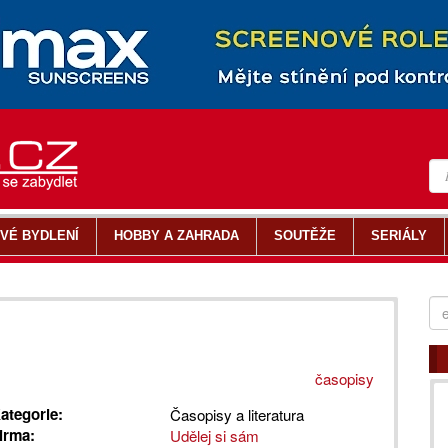
VÉ BYDLENÍ
HOBBY A ZAHRADA
SOUTĚŽE
SERIÁLY
časopisy
ategorie:
Časopisy a literatura
irma:
Udělej si sám