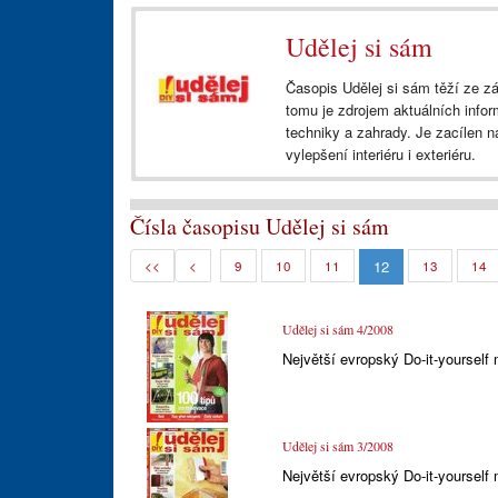
Udělej si sám
Časopis Udělej si sám těží ze zá
tomu je zdrojem aktuálních infor
techniky a zahrady. Je zacílen na
vylepšení interiéru i exteriéru.
Čísla časopisu Udělej si sám
12
<<
<
9
10
11
13
14
Udělej si sám 4/2008
Největší evropský Do-it-yourself
Udělej si sám 3/2008
Největší evropský Do-it-yourself