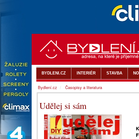
BYDLENI.CZ
INTERIÉR
STAVBA
NO
Bydlení.cz
Časopisy a literatura
Udělej si sám
K
F