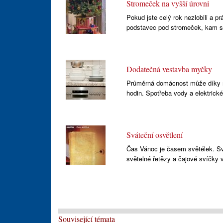
Stromeček na vyšší úrovni
Pokud jste celý rok nezlobili a 
podstavec pod stromeček, kam se
Dodatečná vestavba myčky
Průměrná domácnost může díky my
hodin. Spotřeba vody a elektrické
Sváteční osvětlení
Čas Vánoc je časem světélek. Sv
světelné řetězy a čajové svíčky 
Související témata