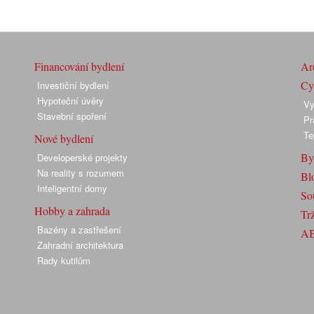
Financování bydlení
Arc
Cyk
Investiční bydlení
Hypoteční úvěry
Vy
Stavební spoření
Pr
Te
Nové bydlení
By
Developerské projekty
Na reality s rozumem
Bl
Inteligentní domy
So
Hobby a zahrada
Trž
Bazény a zastřešení
A
Zahradní architektura
Rady kutilům