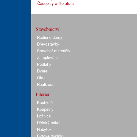
Časopisy a literatura
Stavebnictví
Rodinné domy
Dřevostavby
Stavební materiály
Zateplování
Podlahy
Dveře
Okna
Realizace
Interiér
Kuchyně
Koupelny
Ložnice
Dětský pokoj
Nábytek
Bytové doplňky