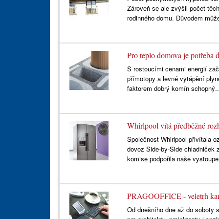
Zároveň se ale zvýšil počet těch
rodinného domu. Důvodem může
Pro teplo domova je potřeba
S rostoucími cenami energií začí
přímotopy a levné vytápění plyn
faktorem dobrý komín schopný.
Whirlpool vítá předběžné roz
Společnost Whirlpool přivítala
dovoz Side-by-Side chladniček z
komise podpořila naše vystoupen
PRAGOOFFICE - veletrh kan
Od dnešního dne až do soboty 