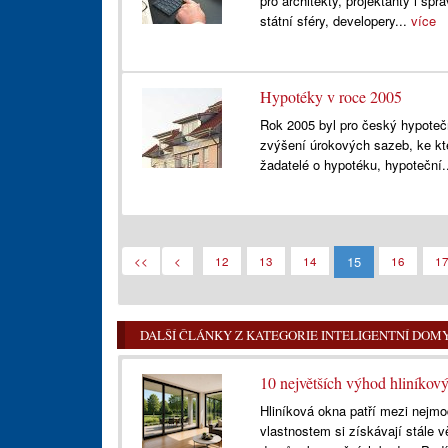
pro architekty, projektanty i sp
státní sféry, developery...
více
Hypotéky v roce 2005
Rok 2005 byl pro český hypotečn
zvýšení úrokových sazeb, ke kt
žadatelé o hypotéku, hypoteční.
15
<<
<
12
13
14
16
1
DALŠÍ ČLÁNKY Z KATEGORIE INTELIGENTNÍ DOM
10 největších výhod hliníkov
Hliníková okna patří mezi nejmo
vlastnostem si získávají stále vě