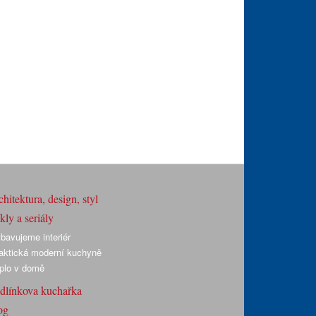
hitektura, design, styl
ly a seriály
bavujeme interiér
aktická moderní kuchyně
plo v domě
dlínkova kuchařka
og