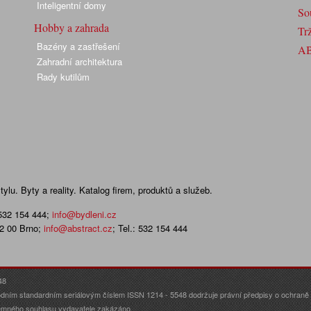
Inteligentní domy
So
Hobby a zahrada
Trž
Bazény a zastřešení
A
Zahradní architektura
Rady kutilům
lu. Byty a reality. Katalog firem, produktů a služeb.
 532 154 444
;
info@bydleni.cz
02 00 Brno;
info@abstract.cz
; Tel.: 532 154 444
48
dním standardním seriálovým číslem ISSN 1214 - 5548 dodržuje právní předpisy o ochraně o
ísemného souhlasu vydavatele zakázáno.