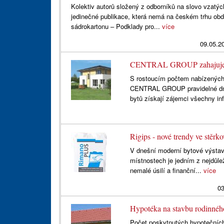
Kolektiv autorů složený z odborníků na slovo vzatýc
jedinečné publikace, která nemá na českém trhu ob
sádrokartonu – Podklady pro...
více
09.05.2
CENTRAL GROUP zahajuje pr
S rostoucím počtem nabízených l
CENTRAL GROUP pravidelné dny
bytů získají zájemci všechny in
Rigips - nové trendy ve stěrk
V dnešní moderní bytové výstav
místnostech je jedním z nejdůlež
nemalé úsilí a finanční...
více
03
Hypotéka na stavbu rodinné
Počet poskytnutých hypotečních 