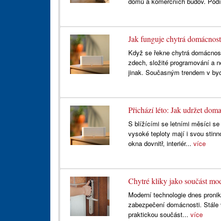
domů a komerčních budov. Podív
Jak funguje chytrá domácnost
Když se řekne chytrá domácnost,
zdech, složité programování a ne
jinak. Současným trendem v byd
Přichází léto: Jak udržet dom
S blížícími se letními měsíci se
vysoké teploty mají i svou stin
okna dovnitř, interiér...
více
Chytré kliky jako součást mod
Moderní technologie dnes pronik
zabezpečení domácnosti. Stále vě
praktickou součást...
více