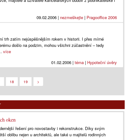
rávce, majitele a uživatele kancelářských budov z podnikatelské i
09.02.2006
|
nezmeškejte
|
Pragooffice 2006
í trh zatím nejúspěšnějším rokem v historii. I přes mírné
erému došlo na podzim, mohou všichni zúčastnění – tedy
..
více
01.02.2006
|
téma
|
Hypoteční úvěry
7
18
19
>
Y
ých oken
dernější řešení pro novostavby i rekonstrukce. Díky svým
tší oblibu nejen u architektů, ale také u majitelů rodinných