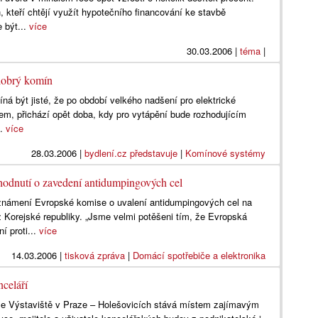
, kteří chtějí využít hypotečního financování ke stavbě
 být...
více
30.03.2006
|
téma
|
 dobrý komín
ná být jisté, že po období velkého nadšení pro elektrické
em, přichází opět doba, kdy pro vytápění bude rozhodujícím
..
více
28.03.2006
|
bydlení.cz představuje
|
Komínové systémy
hodnutí o zavedení antidumpingových cel
 oznámení Evropské komise o uvalení antidumpingových cel na
 Korejské republiky. „Jsme velmi potěšeni tím, že Evropská
í proti...
více
14.03.2006
|
tisková zpráva
|
Domácí spotřebiče a elektronika
celáří
se Výstaviště v Praze – Holešovicích stává místem zajímavým