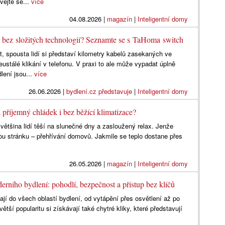
ejte se...
více
04.08.2026
|
magazín
|
Inteligentní domy
 bez složitých technologií? Seznamte se s TaHoma switch
 spousta lidí si představí kilometry kabelů zasekaných ve
ustálé klikání v telefonu. V praxi to ale může vypadat úplně
lení jsou...
více
26.06.2026
|
bydlení.cz představuje
|
Inteligentní domy
a příjemný chládek i bez běžící klimatizace?
 většina lidí těší na slunečné dny a zasloužený relax. Jenže
nou stránku – přehřívání domovů. Jakmile se teplo dostane přes
26.05.2026
|
magazín
|
Inteligentní domy
erního bydlení: pohodlí, bezpečnost a přístup bez klíčů
ají do všech oblastí bydlení, od vytápění přes osvětlení až po
tší popularitu si získávají také chytré kliky, které představují