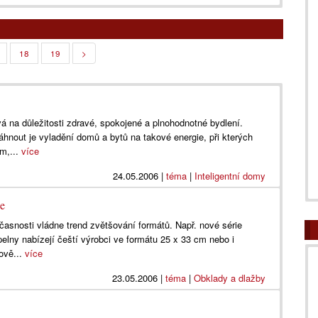
18
19
>
 na důležitosti zdravé, spokojené a plnohodnotné bydlení.
hnout je vyladění domů a bytů na takové energie, při kterých
m,...
více
24.05.2006
|
téma
|
Inteligentní domy
ce
časnosti vládne trend zvětšování formátů. Např. nové série
elny nabízejí čeští výrobci ve formátu 25 x 33 cm nebo i
ově...
více
23.05.2006
|
téma
|
Obklady a dlažby