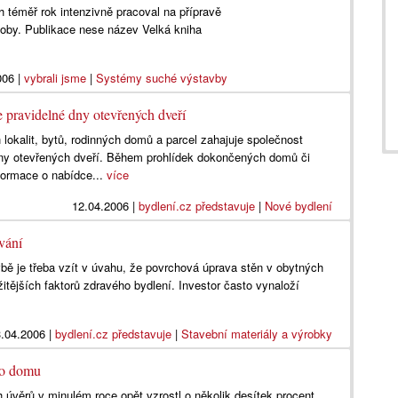
h téměř rok intenzivně pracoval na přípravě
doby. Publikace nese název Velká kniha
006
|
vybrali jsme
|
Systémy suché výstavby
avidelné dny otevřených dveří
okalit, bytů, rodinných domů a parcel zahajuje společnost
 otevřených dveří. Během prohlídek dokončených domů či
formace o nabídce...
více
12.04.2006
|
bydlení.cz představuje
|
Nové bydlení
ování
bě je třeba vzít v úvahu, že povrchová úprava stěn v obytných
itějších faktorů zdravého bydlení. Investor často vynaloží
.04.2006
|
bydlení.cz představuje
|
Stavební materiály a výrobky
ho domu
úvěrů v minulém roce opět vzrostl o několik desítek procent.