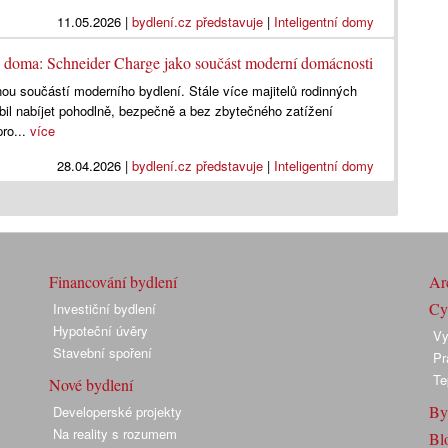
11.05.2026
|
bydlení.cz představuje
|
Inteligentní domy
u doma: Schneider Charge jako součást moderní domácnosti
nou součástí moderního bydlení. Stále více majitelů rodinných
bil nabíjet pohodlně, bezpečně a bez zbytečného zatížení
pro...
více
28.04.2026
|
bydlení.cz představuje
|
Inteligentní domy
Financování bydlení
Arc
Cyk
Investiční bydlení
Hypoteční úvěry
Vy
Stavební spoření
Pr
Te
Nové bydlení
By
Developerské projekty
Na reality s rozumem
Bl