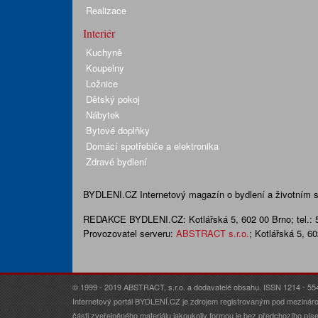
Realizace
Interiér
Kuchyně
Koupelny
Ložnice
Dětský pokoj
Nábytek
Bytové doplňky
Domácí spotřebiče a elektronika
Zdravé bydlení
BYDLENI.CZ
Internetový magazín o bydlení a životním sty
REDAKCE BYDLENI.CZ:
Kotlářská 5, 602 00 Brno;
tel.:
Provozovatel serveru:
ABSTRACT s.r.o.
; Kotlářská 5, 6
© 1999 - 2019 ABSTRACT, s.r.o. a dodavatelé obsahu. ISSN 1214 - 55
Internetový portál BYDLENÍ.CZ je zdrojem registrovaným pod mezináro
části zveřejněného materiálu jakoukoliv formou je bez předchozího p