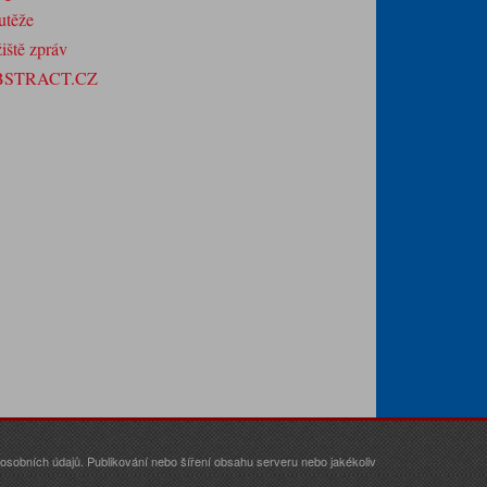
utěže
iště zpráv
BSTRACT.CZ
sobních údajů. Publikování nebo šíření obsahu serveru nebo jakékoliv