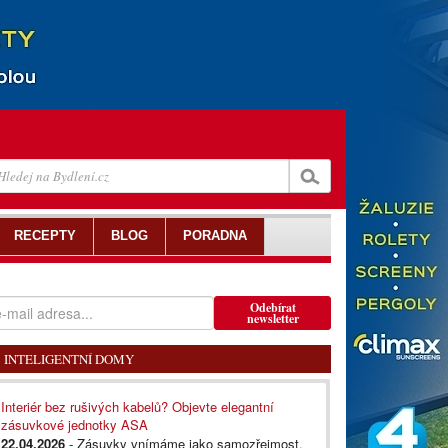
RECEPTY
BLOG
PORADNA
Odebírat
newsletter
INTELIGENTNÍ DOMY
Interiér bez rušivých kabelů? Objevte elegantní
zásuvkové jednotky ASA
22.04.2026
- Zásuvky vnímáme jako samozřejmost.