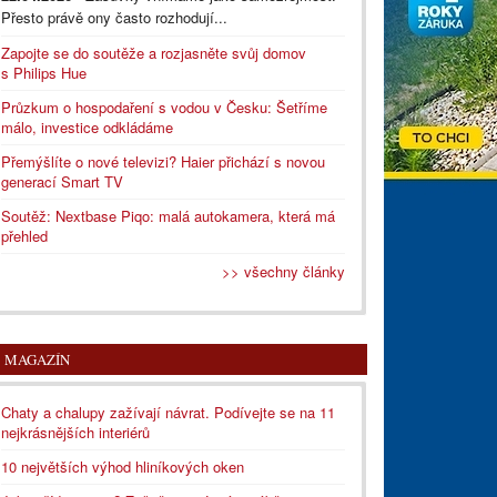
Přesto právě ony často rozhodují...
Zapojte se do soutěže a rozjasněte svůj domov
s Philips Hue
Průzkum o hospodaření s vodou v Česku: Šetříme
málo, investice odkládáme
Přemýšlíte o nové televizi? Haier přichází s novou
generací Smart TV
Soutěž: Nextbase Piqo: malá autokamera, která má
přehled
>> všechny články
MAGAZÍN
Chaty a chalupy zažívají návrat. Podívejte se na 11
nejkrásnějších interiérů
10 největších výhod hliníkových oken