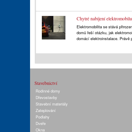
Chytré nabíjení elektromobil
Elektromobilita se stává přiroze
domů řeší otázku, jak elektromo
domácí elektroinstalace. Právě 
Stavebnictví
Rodinné domy
Dřevostavby
Stavební materiály
Zateplování
Podlahy
Dveře
Okna