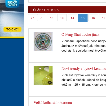
ČLÁNKY AUTORA
15
<<
<
12
13
14
16
17
O Feng Shui trochu jinak
V dnešní uspěchané době nabývá
Jednou z možností jak toho dosá
dochází k souladu mezi člověke
Nové trendy v bytové kerami
V oblasti bytové keramiky v sou
obkladů a dlažeb určené do koup
větším – 25 x 45 cm, který se n
Velká kniha sádrokartonu