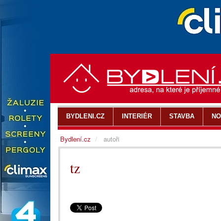
BYDLENI.CZ
INTERIÉR
STAVBA
NO
Bydlení.cz
autoři
tz