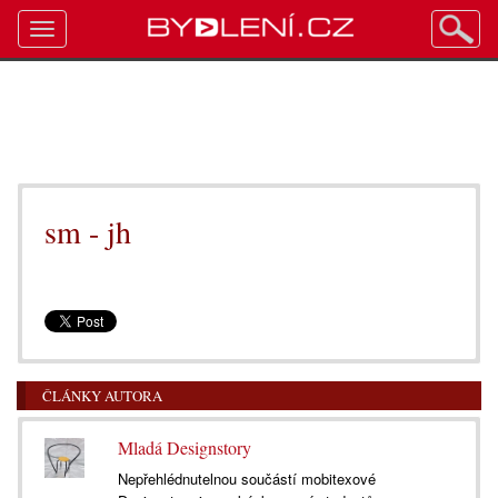
Toggle
navigation
sm - jh
ČLÁNKY AUTORA
Mladá Designstory
Nepřehlédnutelnou součástí mobitexové