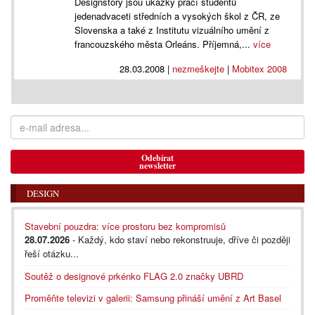
Designstory jsou ukázky prací studentů
jedenadvaceti středních a vysokých škol z ČR, ze
Slovenska a také z Institutu vizuálního umění z
francouzského města Orleáns. Příjemná,...
více
28.03.2008
|
nezmeškejte
|
Mobitex 2008
Odebírat
newsletter
DESIGN
Stavební pouzdra: více prostoru bez kompromisů
28.07.2026
- Každý, kdo staví nebo rekonstruuje, dříve či později
řeší otázku...
Soutěž o designové prkénko FLAG 2.0 značky UBRD
Proměňte televizi v galerii: Samsung přináší umění z Art Basel