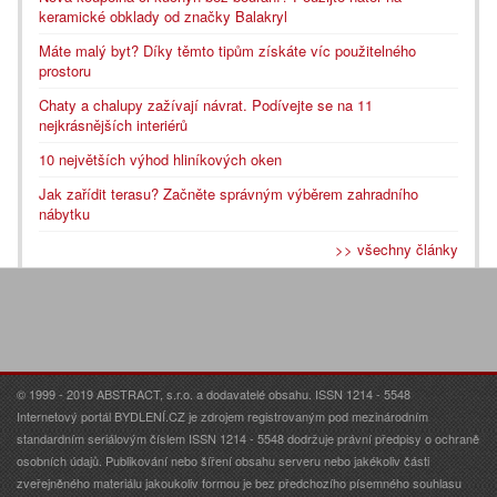
keramické obklady od značky Balakryl
Máte malý byt? Díky těmto tipům získáte víc použitelného
prostoru
Chaty a chalupy zažívají návrat. Podívejte se na 11
nejkrásnějších interiérů
10 největších výhod hliníkových oken
Jak zařídit terasu? Začněte správným výběrem zahradního
nábytku
>> všechny články
© 1999 - 2019 ABSTRACT, s.r.o. a dodavatelé obsahu. ISSN 1214 - 5548
Internetový portál BYDLENÍ.CZ je zdrojem registrovaným pod mezinárodním
standardním seriálovým číslem ISSN 1214 - 5548 dodržuje právní předpisy o ochraně
osobních údajů. Publikování nebo šíření obsahu serveru nebo jakékoliv části
zveřejněného materiálu jakoukoliv formou je bez předchozího písemného souhlasu