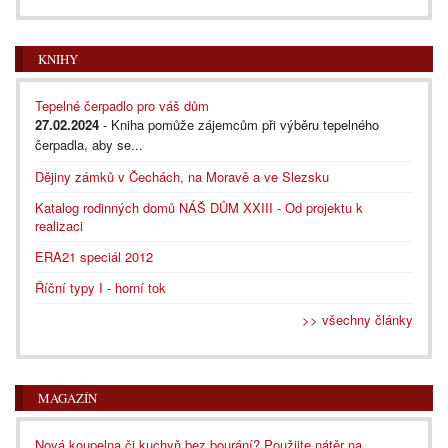
KNIHY
Tepelné čerpadlo pro váš dům
27.02.2024
- Kniha pomůže zájemcům při výběru tepelného
čerpadla, aby se...
Dějiny zámků v Čechách, na Moravě a ve Slezsku
Katalog rodinných domů NÁŠ DŮM XXIII - Od projektu k
realizaci
ERA21 speciál 2012
Říční typy I - horní tok
>> všechny články
MAGAZÍN
Nová koupelna či kuchyň bez bourání? Použijte nátěr na