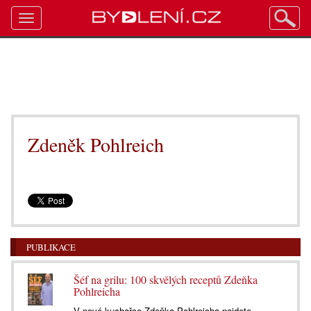
Toggle
navigation
Zdeněk Pohlreich
PUBLIKACE
Šéf na grilu: 100 skvělých receptů Zdeňka
Pohlreicha
V nové kuchařce Zdeňka Pohlreicha najdete