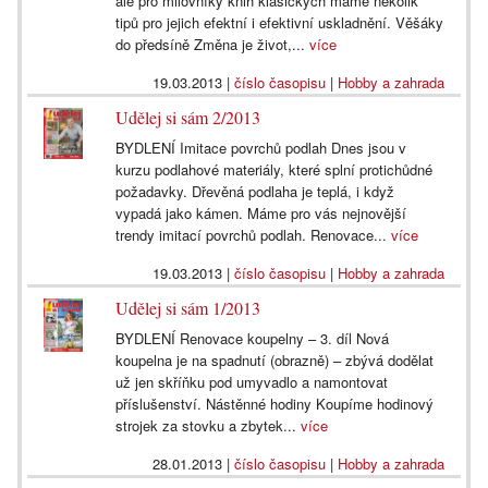
ale pro milovníky knih klasických máme několik
tipů pro jejich efektní i efektivní uskladnění. Věšáky
do předsíně Změna je život,...
více
19.03.2013
|
číslo časopisu
|
Hobby a zahrada
Udělej si sám 2/2013
BYDLENÍ Imitace povrchů podlah Dnes jsou v
kurzu podlahové materiály, které splní protichůdné
požadavky. Dřevěná podlaha je teplá, i když
vypadá jako kámen. Máme pro vás nejnovější
trendy imitací povrchů podlah. Renovace...
více
19.03.2013
|
číslo časopisu
|
Hobby a zahrada
Udělej si sám 1/2013
BYDLENÍ Renovace koupelny – 3. díl Nová
koupelna je na spadnutí (obrazně) – zbývá dodělat
už jen skříňku pod umyvadlo a namontovat
příslušenství. Nástěnné hodiny Koupíme hodinový
strojek za stovku a zbytek...
více
28.01.2013
|
číslo časopisu
|
Hobby a zahrada