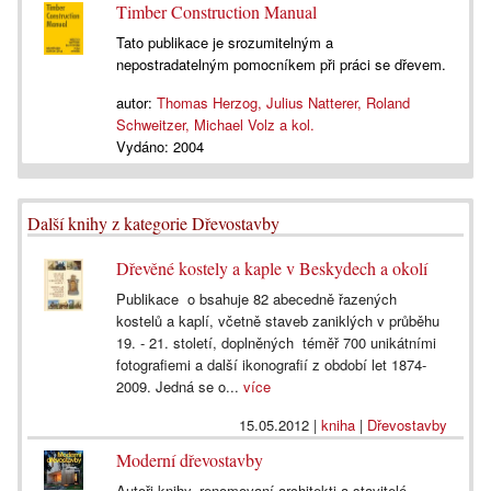
Timber Construction Manual
Tato publikace je srozumitelným a
nepostradatelným pomocníkem při práci se dřevem.
autor:
Thomas Herzog, Julius Natterer, Roland
Schweitzer, Michael Volz a kol.
Vydáno:
2004
Další knihy z kategorie Dřevostavby
Dřevěné kostely a kaple v Beskydech a okolí
Publikace o bsahuje 82 abecedně řazených
kostelů a kaplí, včetně staveb zaniklých v průběhu
19. - 21. století, doplněných téměř 700 unikátními
fotografiemi a další ikonografií z období let 1874-
2009. Jedná se o...
více
15.05.2012
|
kniha
|
Dřevostavby
Moderní dřevostavby
Autoři knihy, renomovaní architekti a stavitelé,