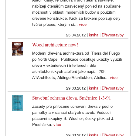
nabízejí čtenářům zasvěcený pohled na současné
možnosti v oblasti moderních budov s použitím
dřevěné konstrukce. Krok za krokem popisují celý
tvůrčí proces, kterým si...
více
25.04.2012
|
kniha
|
Dřevostavby
Wood architecture now!
Moderní dřevěná architektura od Tierra del Fuego
po North Cape. Publikace obsahuje ukázky využití
dřeva v exteriérech i interiérech, díla
architektonických ateliérů jako např.: 70F,
A1Architects, AldingerArchitekten, Atelier...
více
29.03.2012
|
kniha
|
Dřevostavby
Stavební ochrana dřeva. Směrnice 1-3-91
Zásady pro přirozené uchování dřeva v péči o
památky a v sanaci starých staveb. Vedoucí
pracovní skupiny B. Wischer; český překlad J.
Procházka.
více
29.03.2012
|
kniha
|
Dřevostavby