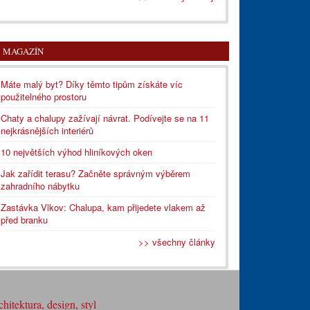
MAGAZÍN
Máte malý byt? Díky těmto tipům získáte víc
použitelného prostoru
Chaty a chalupy zažívají návrat. Podívejte se na 11
nejkrásnějších interiérů
10 největších výhod hliníkových oken
Jak zařídit terasu? Začněte správným výběrem
zahradního nábytku
Zastávka Vlkov: Chalupa, kam přijedete vlakem až
před branku
>> všechny články
hitektura, design, styl