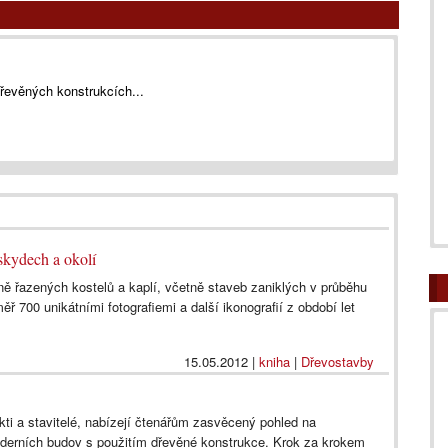
dřevěných konstrukcích...
skydech a okolí
ě řazených kostelů a kaplí, včetně staveb zaniklých v průběhu
ěř 700 unikátními fotografiemi a další ikonografií z období let
15.05.2012
|
kniha
|
Dřevostavby
kti a stavitelé, nabízejí čtenářům zasvěcený pohled na
derních budov s použitím dřevěné konstrukce. Krok za krokem