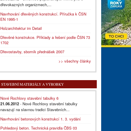
dřevokazných organizmech,...
Navrhování dřevěných konstrukcí. Příručka k ČSN
EN 1995-1
Holzarchitektur im Detail
Dřevěné konstrukce. Příklady a řešení podle ČSN 73
1702
Dřevostavby, sborník přednášek 2007
>> všechny články
STAVEBNÍ MATERIÁLY A VÝROBKY
Nové Rochlovy stavební tabulky 6
21.06.2012
- Nové Rochlovy stavební tabulky
navazují na slavnou tradici Stavebních...
Navrhování betonových konstrukcí 1. 3. vydání
Pohledový beton. Technická pravidla ČBS 03