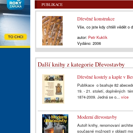
PUBLIKACE
Dřevěné konstrukce
Vše, co jste kdy chtěli vědět o 
autor:
Petr Kuklík
Vydáno:
2006
Další knihy z kategorie Dřevostavby
Dřevěné kostely a kaple v Be
Publikace o bsahuje 82 abecedn
19. - 21. století, doplněných tém
1874-2009. Jedná se o...
více
Moderní dřevostavby
Autoři knihy, renomovaní archite
současné možnosti v oblasti mo