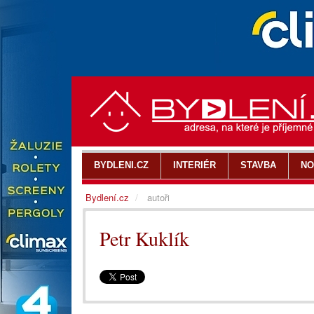
BYDLENI.CZ
INTERIÉR
STAVBA
NO
Bydlení.cz
autoři
Petr Kuklík