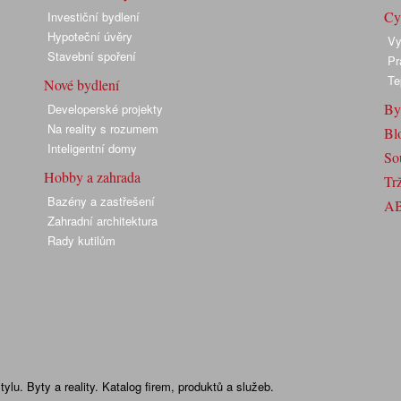
Cyk
Investiční bydlení
Hypoteční úvěry
Vy
Stavební spoření
Pr
Te
Nové bydlení
By
Developerské projekty
Na reality s rozumem
Bl
Inteligentní domy
So
Hobby a zahrada
Trž
Bazény a zastřešení
A
Zahradní architektura
Rady kutilům
lu. Byty a reality. Katalog firem, produktů a služeb.