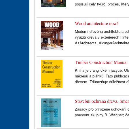
popisují celý tvůrčí proces, kter
Wood architecture now!
Moderní dřevěná architektura o
využití dřeva v exteriérech i int
A1Architects, AldingerArchitekte
Timber Construction Manual
Kniha je v anglickém jazyce. O
nákresů a plánků. Tato publika
dřevem. Zdůrazňuje důležitost d
Stavební ochrana dřeva. Směr
Zásady pro přirozené uchování 
pracovní skupiny B. Wischer; č