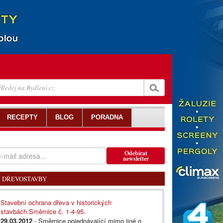
RECEPTY
BLOG
PORADNA
Odebírat
newsletter
DŘEVOSTAVBY
Stavební ochrana dřeva v historických
stavbách.Směrnice č. 1-4-95.
29.03.2012
- Směrnice pojednávající mimo jiné o