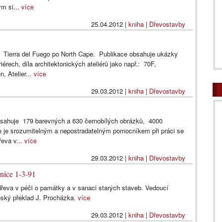
ým si...
více
25.04.2012
|
kniha
|
Dřevostavby
d Tierra del Fuego po North Cape. Publikace obsahuje ukázky
eriérech, díla architektonických ateliérů jako např.: 70F,
n, Atelier...
více
29.03.2012
|
kniha
|
Dřevostavby
bsahuje 179 barevných a 630 černobílých obrázků, 4000
ce je srozumitelným a nepostradatelným pomocníkem při práci se
řeva v...
více
29.03.2012
|
kniha
|
Dřevostavby
nice 1-3-91
dřeva v péči o památky a v sanaci starých staveb. Vedoucí
eský překlad J. Procházka.
více
29.03.2012
|
kniha
|
Dřevostavby