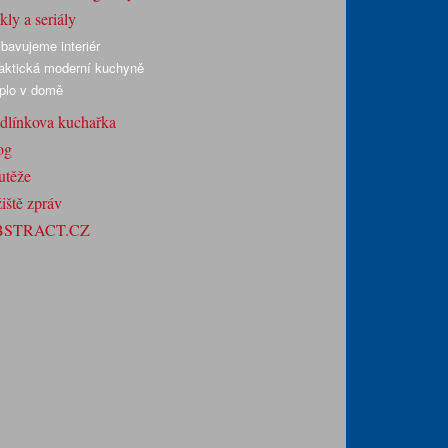
ly a seriály
bavujeme interiér
aktická moderní kuchyně
plo v domě
dlínkova kuchařka
og
utěže
iště zpráv
BSTRACT.CZ