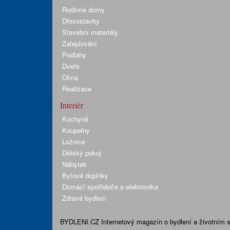
Rodinné domy
Dřevostavby
Stavební materiály
Zateplování
Podlahy
Dveře
Okna
Realizace
Interiér
Kuchyně
Koupelny
Ložnice
Dětský pokoj
Nábytek
Bytové doplňky
Domácí spotřebiče a elektronika
Zdravé bydlení
BYDLENI.CZ
Internetový magazín o bydlení a životním sty