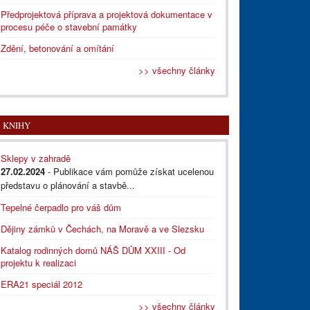
Předprojektová příprava a projektová dokumentace v
procesu péče o stavební památky
Zdění, betonování a omítání
>> všechny články
KNIHY
Sklepy v zahradě
27.02.2024
- Publikace vám pomůže získat ucelenou
představu o plánování a stavbě...
Tepelné čerpadlo pro váš dům
Dějiny zámků v Čechách, na Moravě a ve Slezsku
Katalog rodinných domů NÁŠ DŮM XXIII - Od
projektu k realizaci
ERA21 speciál 2012
>> všechny články