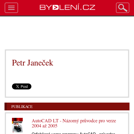
Toggle
navigation
Petr Janeček
PUBLIKACE
AutoCAD LT - Názorný průvodce pro verze
2004 až 2005
Odlehčená verze programu AutoCAD - průvodce