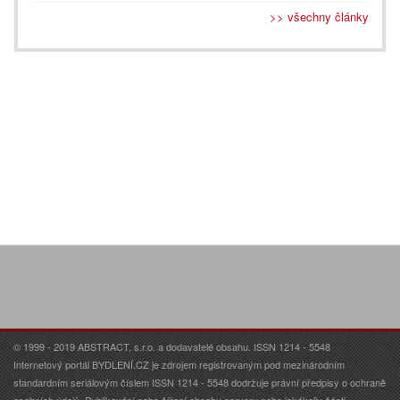
>> všechny články
© 1999 - 2019 ABSTRACT, s.r.o. a dodavatelé obsahu. ISSN 1214 - 5548
Internetový portál BYDLENÍ.CZ je zdrojem registrovaným pod mezinárodním
standardním seriálovým číslem ISSN 1214 - 5548 dodržuje právní předpisy o ochraně