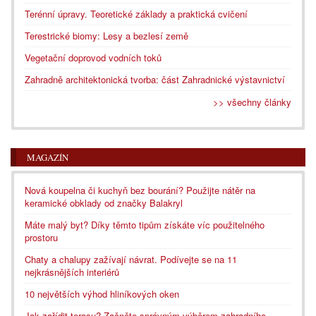
Terénní úpravy. Teoretické základy a praktická cvičení
Terestrické biomy: Lesy a bezlesí země
Vegetační doprovod vodních toků
Zahradně architektonická tvorba: část Zahradnické výstavnictví
>> všechny články
MAGAZÍN
Nová koupelna či kuchyň bez bourání? Použijte nátěr na
keramické obklady od značky Balakryl
Máte malý byt? Díky těmto tipům získáte víc použitelného
prostoru
Chaty a chalupy zažívají návrat. Podívejte se na 11
nejkrásnějších interiérů
10 největších výhod hliníkových oken
Jak zařídit terasu? Začněte správným výběrem zahradního