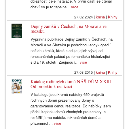
důležitosti celé instalace. V první části se čtenář
dozví co je to tepelné...
více
27.02.2024
|
kniha
|
Knihy
Dějiny zámků v Čechách, na Moravě a ve
Slezsku
Výpravná publikace Dějiny zámků v Čechách, na
Moravě a ve Slezsku je podrobnou encyklopedií
našich zámků, která sleduje jejich vývoj od
renesančních paláců po romantická historizující
sídla 19. století. Zaujmou i...
více
27.03.2015
|
kniha
|
Knihy
Katalog rodinných domů NÁŠ DŮM XXIII -
Od projektu k realizaci
V katalogu jsou kromě nabídky 650 projektů
rodinných domů prezentovány domy s
garantovanou cenou realizace. Do nabídky jsem
přidali kapitolu domů vhodných pro seniory, a
rozšířili jsme nabídku rekreačních domů a
přízemních...
více