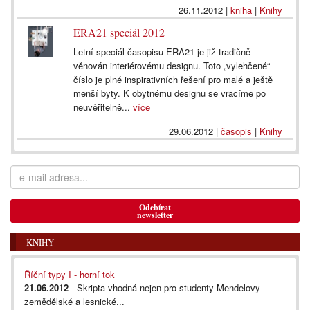
26.11.2012
|
kniha
|
Knihy
ERA21 speciál 2012
Letní speciál časopisu ERA21 je již tradičně
věnován interiérovému designu. Toto „vylehčené“
číslo je plné inspirativních řešení pro malé a ještě
menší byty. K obytnému designu se vracíme po
neuvěřitelně...
více
29.06.2012
|
časopis
|
Knihy
Odebírat
newsletter
KNIHY
Říční typy I - horní tok
21.06.2012
- Skripta vhodná nejen pro studenty Mendelovy
zemědělské a lesnické...