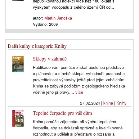
nepublikovanou kolekci více než 100 lokalit s
výskytem vodopádů z celého území ČR od...
autor:
Martin Janoška
Vydáno:
2009
Další knihy z kategorie Knihy
Sklepy v zahradě
Publikace vám pomůže získat ucelenou představu
o plánování a stavbě sklepa, vyhodnotit pracnost a
proveditelnost výstavby ještě před jejím zahájením.
Kniha se zabývá podložím z geologického hlediska
včetně jeho přípravy,...
více
27.02.2024
|
kniha
|
Knihy
Tepelné čerpadlo pro váš dům
Kniha pomůže zájemcům při výběru tepelného
čerpadla, aby se dokázali správně a kvalifikovaně
rozhodnout a udělali si představu o rozsahu a