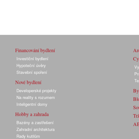
Financování bydlení
Arc
Cyk
Investiční bydlení
Hypoteční úvěry
Vy
Stavební spoření
Pr
Te
Nové bydlení
By
Developerské projekty
Na reality s rozumem
Bl
Inteligentní domy
So
Hobby a zahrada
Trž
Bazény a zastřešení
A
Zahradní architektura
Rady kutilům