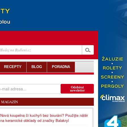
RECEPTY
BLOG
PORADNA
Odebírat
newsletter
MAGAZÍN
Nová koupelna či kuchyň bez bourání? Použijte nátěr
na keramické obklady od značky Balakryl