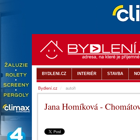
BYDLENI.CZ
INTERIÉR
STAVBA
NO
Bydlení.cz
autoři
Jana Homíková - Chomáto