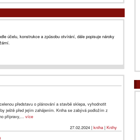
dle účelu, konstrukce a způsobu otvírání, dále popisuje nároky
žární.
elenou představu o plánování a stavbě sklepa, vyhodnotit
vby ještě před jejím zahájením. Kniha se zabývá podložím z
o přípravy,...
více
27.02.2024
|
kniha
|
Knihy
m