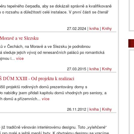
ru tepelného čerpadla, aby se dokázali správně a kvalifikovaně
 o rozsahu a důležitosti celé instalace. V první části se čtenář
27.02.2024
|
kniha
|
Knihy
Moravě a ve Slezsku
ků v Čechách, na Moravě a ve Slezsku je podrobnou
á sleduje jejich vývoj od renesančních paláců po romantická
aujmou i...
více
27.03.2015
|
kniha
|
Knihy
 DŮM XXIII - Od projektu k realizaci
650 projektů rodinných domů prezentovány domy s
o nabídky jsem přidali kapitolu domů vhodných pro seniory, a
ích domů a přízemních...
více
26.11.2012
|
kniha
|
Knihy
 již tradičně věnován interiérovému designu. Toto „vylehčené“
šení pro malé a ještě menší byty. K obytnému designu se vracíme