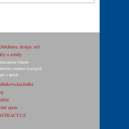
hitektura, design, styl
ly a seriály
bavujeme interiér
aktická moderní kuchyně
plo v domě
dlínkova kuchařka
og
utěže
iště zpráv
BSTRACT.CZ