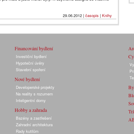
29.06.2012
|
časopis
|
Knihy
Financování bydlení
Arc
Cyk
Investiční bydlení
Hypoteční úvěry
Vy
Stavební spoření
Pr
Te
Nové bydlení
By
Developerské projekty
Na reality s rozumem
Bl
Inteligentní domy
So
Hobby a zahrada
Trž
Bazény a zastřešení
A
Zahradní architektura
Rady kutilům