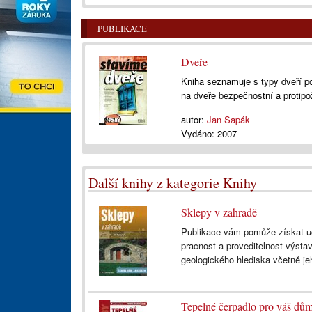
PUBLIKACE
Dveře
Kniha seznamuje s typy dveří po
na dveře bezpečnostní a protipo
autor:
Jan Sapák
Vydáno:
2007
Další knihy z kategorie Knihy
Sklepy v zahradě
Publikace vám pomůže získat uc
pracnost a proveditelnost výsta
geologického hlediska včetně jeh
Tepelné čerpadlo pro váš dů