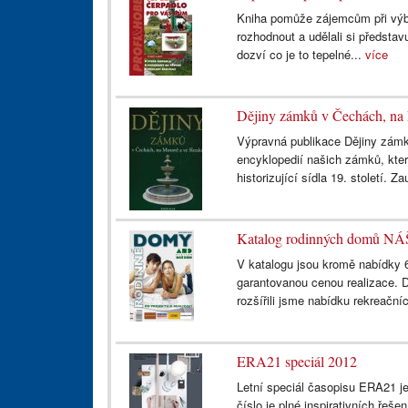
Kniha pomůže zájemcům při výbě
rozhodnout a udělali si představu
dozví co je to tepelné...
více
Dějiny zámků v Čechách, na 
Výpravná publikace Dějiny zám
encyklopedií našich zámků, kter
historizující sídla 19. století. Z
Katalog rodinných domů NÁŠ
V katalogu jsou kromě nabídky 
garantovanou cenou realizace. D
rozšířili jsme nabídku rekreačn
ERA21 speciál 2012
Letní speciál časopisu ERA21 je
číslo je plné inspirativních ře