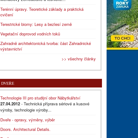
Terénní úpravy. Teoretické základy a praktická
cvičení
Terestrické biomy: Lesy a bezlesí země
Vegetační doprovod vodních toků
Zahradně architektonická tvorba: část Zahradnické
výstavnictví
>> všechny články
DVEŘE
Technologie III pro studijní obor Nábytkářství
27.04.2012
- Technická příprava sériové a kusové
výroby, technologie výroby...
Dveře - opravy, výměny, výběr
Doors. Architectural Details.