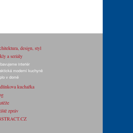
hitektura, design, styl
ly a seriály
bavujeme interiér
aktická moderní kuchyně
plo v domě
dlínkova kuchařka
og
utěže
iště zpráv
BSTRACT.CZ