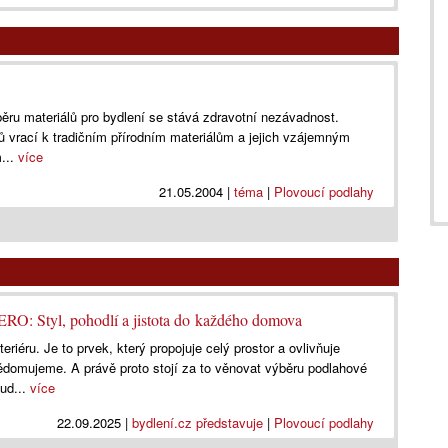
ýběru materiálů pro bydlení se stává zdravotní nezávadnost.
ců vrací k tradičním přírodním materiálům a jejich vzájemným
...
více
21.05.2004
|
téma
|
Plovoucí podlahy
ERO: Styl, pohodlí a jistota do každého domova
riéru. Je to prvek, který propojuje celý prostor a ovlivňuje
ědomujeme. A právě proto stojí za to věnovat výběru podlahové
kud...
více
22.09.2025
|
bydlení.cz představuje
|
Plovoucí podlahy