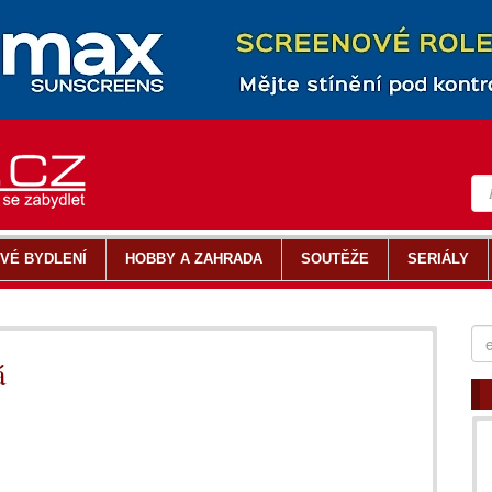
VÉ BYDLENÍ
HOBBY A ZAHRADA
SOUTĚŽE
SERIÁLY
á