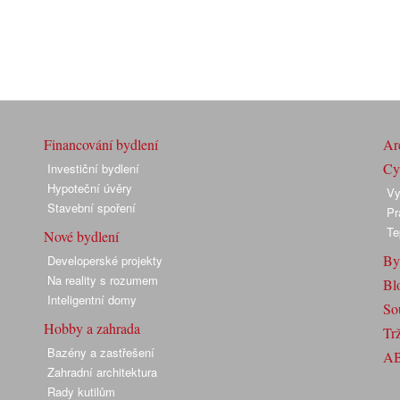
Financování bydlení
Arc
Cyk
Investiční bydlení
Hypoteční úvěry
Vy
Stavební spoření
Pr
Te
Nové bydlení
By
Developerské projekty
Na reality s rozumem
Bl
Inteligentní domy
So
Hobby a zahrada
Trž
Bazény a zastřešení
A
Zahradní architektura
Rady kutilům