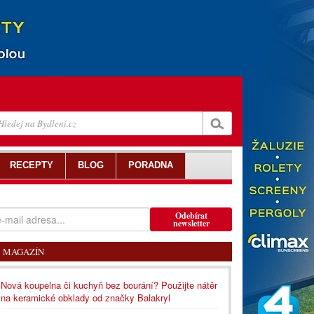
RECEPTY
BLOG
PORADNA
Odebírat
newsletter
MAGAZÍN
Nová koupelna či kuchyň bez bourání? Použijte nátěr
na keramické obklady od značky Balakryl