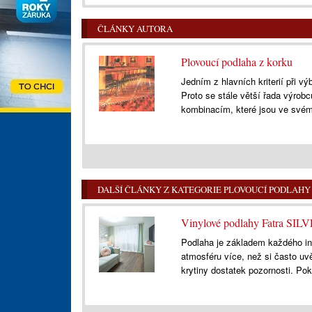
ČLÁNKY AUTORA
Plovoucí podlaha z korku
Jedním z hlavních kriterií při v
Proto se stále větší řada výrob
kombinacím, které jsou ve svém
DALŠÍ ČLÁNKY Z KATEGORIE PLOVOUCÍ PODLAHY
Vinylové podlahy Fatra SILV
Podlaha je základem každého inte
atmosféru více, než si často uv
krytiny dostatek pozornosti. Po