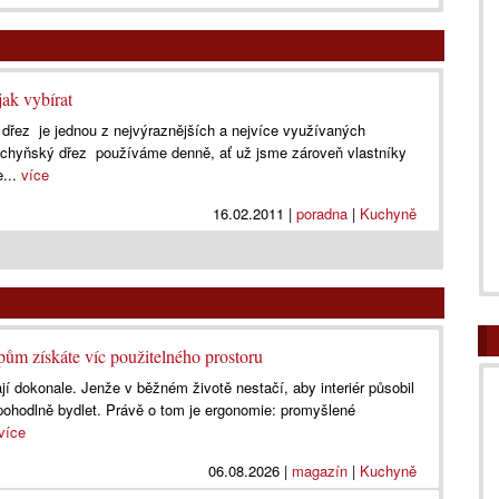
jak vybírat
 dřez je jednou z nejvýraznějších a nejvíce využívaných
chyňský dřez používáme denně, ať už jsme zároveň vlastníky
e...
více
16.02.2011
|
poradna
|
Kuchyně
pům získáte víc použitelného prostoru
jí dokonale. Jenže v běžném životě nestačí, aby interiér působil
ohodlně bydlet. Právě o tom je ergonomie: promyšlené
více
06.08.2026
|
magazín
|
Kuchyně