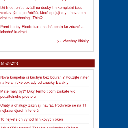
LG Electronics uvádí na český trh kompletní řadu
vestavných spotřebičů, které spojují styl, inovace a
chytrou technologii ThinQ
Parní trouby Electrolux: snadná cesta ke zdravé a
lahodné kuchyni
>> všechny články
MAGAZÍN
Nová koupelna či kuchyň bez bourání? Použijte nátěr
na keramické obklady od značky Balakryl
Máte malý byt? Díky těmto tipům získáte víc
použitelného prostoru
Chaty a chalupy zažívají návrat. Podívejte se na 11
nejkrásnějších interiérů
10 největších výhod hliníkových oken
Jak zařídit terasu? Začněte správným výběrem