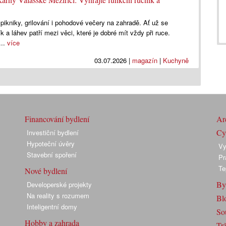
, pikniky, grilování i pohodové večery na zahradě. Ať už se
k a láhev patří mezi věci, které je dobré mít vždy při ruce.
...
více
03.07.2026
|
magazín
|
Kuchyně
Financování bydlení
Arc
Cyk
Investiční bydlení
Hypoteční úvěry
Vy
Stavební spoření
Pr
Te
Nové bydlení
By
Developerské projekty
Na reality s rozumem
Bl
Inteligentní domy
So
Hobby a zahrada
Trž