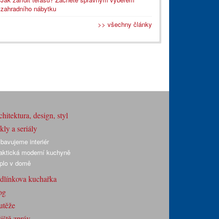
zahradního nábytku
>> všechny články
hitektura, design, styl
ly a seriály
bavujeme interiér
aktická moderní kuchyně
plo v domě
dlínkova kuchařka
og
utěže
iště zpráv