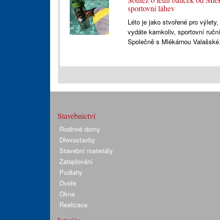
sportovní láhev
Léto je jako stvořené pro výlety
vydáte kamkoliv, sportovní ruční
Společně s Mlékárnou Valašské
Stavebnictví
Rodinné domy
Dřevostavby
Stavební materiály
Zateplování
Podlahy
Dveře
Okna
Realizace