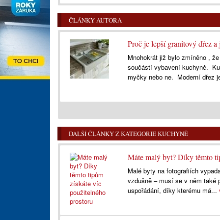
ČLÁNKY AUTORA
Proč je lepší granitový dřez a 
Mnohokrát již bylo zmíněno , že
součástí vybavení kuchyně. Ku
myčky nebo ne. Moderní dřez j
DALŠÍ ČLÁNKY Z KATEGORIE KUCHYNĚ
Máte malý byt? Díky těmto ti
Malé byty na fotografiích vypada
vzdušně – musí se v něm také p
uspořádání, díky kterému má...