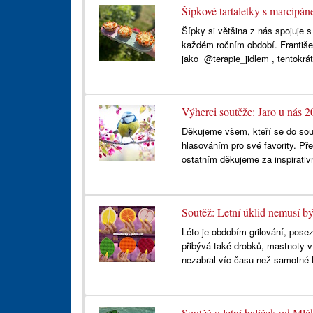
Šípkové tartaletky s marcip
Šípky si většina z nás spojuje 
každém ročním období. František
jako @terapie_jidlem , tentokrát
Výherci soutěže: Jaro u nás 
Děkujeme všem, kteří se do sout
hlasováním pro své favority. P
ostatním děkujeme za inspirativ
Soutěž: Letní úklid nemusí bý
Léto je obdobím grilování, pose
přibývá také drobků, mastnoty v
nezabral víc času než samotné l
Soutěž o letní balíček od Mlé