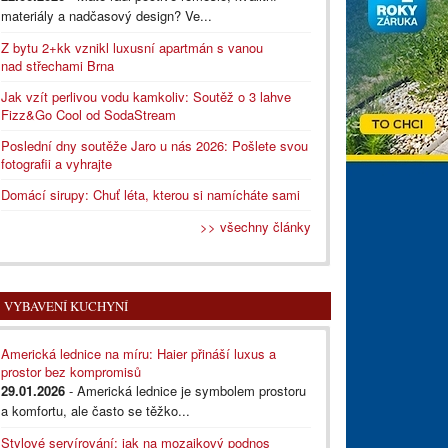
materiály a nadčasový design? Ve...
Z bytu 2+kk vznikl luxusní apartmán s vanou
nad střechami Brna
Jak vzít perlivou vodu kamkoliv: Soutěž o 3 lahve
Fizz&Go Cool od SodaStream
Poslední dny soutěže Jaro u nás 2026: Pošlete svou
fotografii a vyhrajte
Domácí sirupy: Chuť léta, kterou si namícháte sami
>> všechny články
VYBAVENÍ KUCHYNÍ
Americká lednice na míru: Haier přináší luxus a
prostor bez kompromisů
29.01.2026
- Americká lednice je symbolem prostoru
a komfortu, ale často se těžko...
Stylové servírování: jak na mozaikový podnos