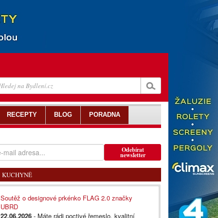
RECEPTY
BLOG
PORADNA
Odebírat
newsletter
KUCHYNĚ
Soutěž o designové prkénko FLAG 2.0 značky
UBRD
22.06.2026
- Máte rádi poctivé řemeslo, kvalitní