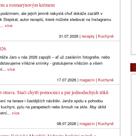
ánem a rozmarýnovým krémem
s podzimem, ale jejich jemně nakyslá chuť dokáže zazářit v
 Stejskal, autor receptů, které můžete sledovat na Instagramu
...
více
31.07.2026
|
recepty
|
Kuchyně
2026
ěže Jaro u nás 2026 zapojili – ať už zasláním fotografie, nebo
ředstavujeme vítězné snímky - gratulujeme vítězům a všem
ní...
více
17.07.2026
|
magazín
|
Kuchyně
t otrava. Stačí chytří pomocníci a pár jednoduchých triků
zení na terase i častějších návštěv. Jenže spolu s pohodou
 kuchyni, pylu na parapetech nebo šmouh na skle. Aby úklid
etní...
více
08.07.2026
|
magazín
|
Kuchyně
kárny Valašské Meziříčí: Vyhrajte funkční ručník a