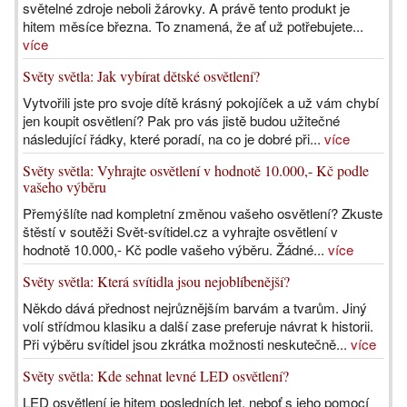
světelné zdroje neboli žárovky. A právě tento produkt je
hitem měsíce března. To znamená, že ať už potřebujete...
více
Světy světla: Jak vybírat dětské osvětlení?
Vytvořili jste pro svoje dítě krásný pokojíček a už vám chybí
jen koupit osvětlení? Pak pro vás jistě budou užitečné
následující řádky, které poradí, na co je dobré při...
více
Světy světla: Vyhrajte osvětlení v hodnotě 10.000,- Kč podle
vašeho výběru
Přemýšlíte nad kompletní změnou vašeho osvětlení? Zkuste
štěstí v soutěži Svět-svítidel.cz a vyhrajte osvětlení v
hodnotě 10.000,- Kč podle vašeho výběru. Žádné...
více
Světy světla: Která svítidla jsou nejoblíbenější?
Někdo dává přednost nejrůznějším barvám a tvarům. Jiný
volí střídmou klasiku a další zase preferuje návrat k historii.
Při výběru svítidel jsou zkrátka možnosti neskutečně...
více
Světy světla: Kde sehnat levné LED osvětlení?
LED osvětlení je hitem posledních let, neboť s jeho pomocí