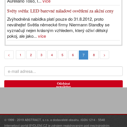
Aureliano Toso, I...
více
Světy světla: LED barevné náladové osvětlení za akční ceny
Zvýhodněná nabídka platí pouze do 31.8.2012, proto
neváhejte! Světla německé firmy Niermann Standby se
vyznačují nejen krásným vzhledem, který oživí dětský
pokoj, ale jako...
více
7
<
1
2
3
4
5
6
8
>
Odebírat
newsletter
© 1999 - 2019 ABSTRACT, s.r.o. a dodavatelé obsahu. ISSN 1214 - 5548
Internetový portál BYDLENÍ.CZ je zdrojem registrovaným pod mezinárodním