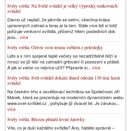
Světy světla: Na Světě svítidel je velký výprodej venkovních
svítidel
Dávno už neplatí, že jakmile se setmí, všechna krása
upravených zahrad a teras je ta tam. Stále více lidí si totiž
pořizuje venkovní svítidla, přičemž hitem posledních dob
jsou...
více
Světy světla: Oživte svou terasu světlem z petrolejky
Léto a s ním spojené teplé večery se nezadržitelně blíží a
mnozí se již těší na zahradní grilování či posezení s přáteli.
A jak si večer co nejvíce užít? Připravte si...
více
Světy světla: Svět svítidel dokáže ihned odeslat 130 tisíc kusů
svítidel
Na českém trhu s osvětlovací technikou se Společnost Jiří
Mánek, která se prezentuje na moderním dynamickém webu
www.svet-svítidel.cz , pohybuje již dvacet let. Je zárukou...
více
Světy světla: Březen přináší levné žárovky
Víte, co je duší každého svítidla? Ano, hádáte správně –