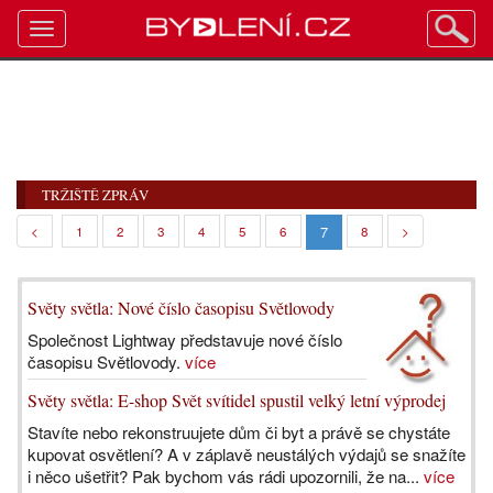
Toggle
navigation
TRŽIŠTĚ ZPRÁV
7
<
1
2
3
4
5
6
8
>
Světy světla: Nové číslo časopisu Světlovody
Společnost Lightway představuje nové číslo
časopisu Světlovody.
více
Světy světla: E-shop Svět svítidel spustil velký letní výprodej
Stavíte nebo rekonstruujete dům či byt a právě se chystáte
kupovat osvětlení? A v záplavě neustálých výdajů se snažíte
i něco ušetřit? Pak bychom vás rádi upozornili, že na...
více