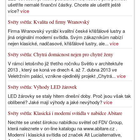
ušetříte nemalé finanční částky. Chcete ale ušetřit ještě
více?
více
Světy světla: Kvalita od firmy Wranovský
Firma Wranovský vyrábí kvalitní české křišťálové lustry a
jiná originální moderní svítidla. Svým zákazníkům nabízí
nejen klasické, nadčasové, křišťálové lustry, ale...
více
Světy světla: Chytrá domácnost nejen pro chytré ženy
V rámci letošního již třetího ročníku Světlo v architektuře
2013 , který se koná ve dnech 4. až 7. dubna 2013 ve
Veletržním paláci, vznikne ojedinělý projekt „Chytrá...
více
Světy světla: Výhody LED žárovek
LED žárovky se staly hitem dnešní doby. Proč jsou však tak
oblíbené? Jaké mají výhody a jaké nevýhody?
více
Světy světla: Klasická i moderní svítidla v nabídce Abitare
Nechte se unést širokou nabídkou světel od FDV Group,
která naleznete v on-line katalogu na www.abitare.cz .
Moderní i klasická svítidla od značek Alt Lucialternative,