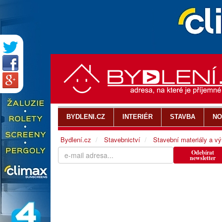
BYDLENI.CZ
INTERIÉR
STAVBA
NO
Bydlení.cz
Stavebnictví
Stavební materiály a v
Odebírat
newsletter