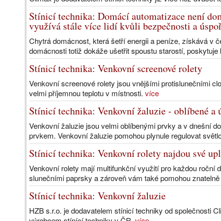
Stínicí technika: Domácí automatizace není do
využívá stále více lidí kvůli bezpečnosti a úspo
Chytrá domácnost, která šetří energii a peníze, získává v 
domácnosti totiž dokáže ušetřit spoustu starostí, poskytuje
Stínicí technika: Venkovní screenové rolety
Venkovní screenové rolety jsou vnějšími protislunečními cl
velmi příjemnou teplotu v místnosti.
více
Stínicí technika: Venkovní žaluzie - oblíbené a 
Venkovní žaluzie jsou velmi oblíbenými prvky a v dnešní d
prvkem. Venkovní žaluzie pomohou plynule regulovat světlo
Stínicí technika: Venkovní rolety najdou své up
Venkovní rolety mají multifunkční využití pro každou roční 
slunečními paprsky a zároveň vám také pomohou znatelně s
Stínicí technika: Venkovní žaluzie
HZB s.r.o. je dodavatelem stínicí techniky od společnosti Cli
výrobcem stínící techniky v ČR.
více