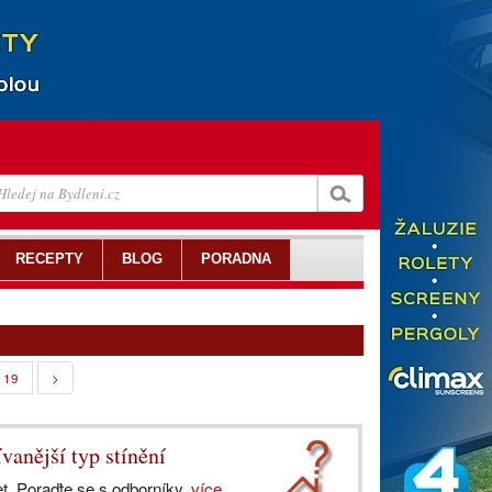
RECEPTY
BLOG
PORADNA
19
>
vanější typ stínění
et. Poraďte se s odborníky.
více