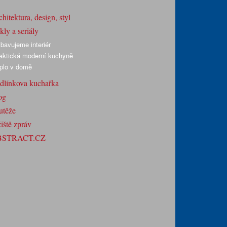
hitektura, design, styl
ly a seriály
bavujeme interiér
aktická moderní kuchyně
plo v domě
dlínkova kuchařka
og
utěže
iště zpráv
BSTRACT.CZ