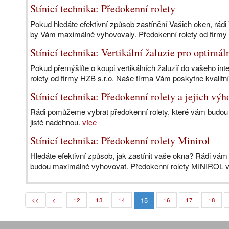
Stínicí technika: Předokenní rolety
Pokud hledáte efektivní způsob zastínění Vašich oken, rád
by Vám maximálně vyhovovaly. Předokenní rolety od firmy 
Stínicí technika: Vertikální žaluzie pro optimá
Pokud přemýšlíte o koupi vertikálních žaluzií do vašeho inte
rolety od firmy HZB s.r.o. Naše firma Vám poskytne kvalitní
Stínicí technika: Předokenní rolety a jejich vý
Rádi pomůžeme vybrat předokenní rolety, které vám budou
jistě nadchnou.
více
Stínicí technika: Předokenní rolety Minirol
Hledáte efektivní způsob, jak zastínit vaše okna? Rádi vá
budou maximálně vyhovovat. Předokenní rolety MINIROL 
15
<<
<
12
13
14
16
17
18