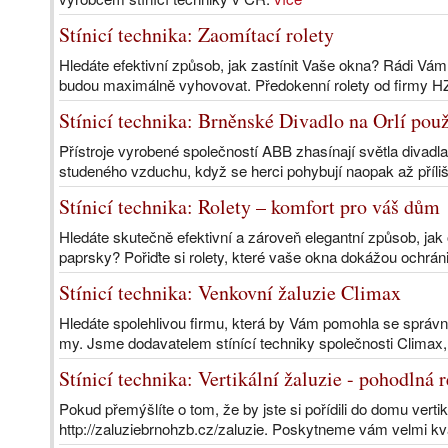
Stínicí technika: Zaomítací rolety
Hledáte efektivní způsob, jak zastínit Vaše okna? Rádi Vá
budou maximálně vyhovovat. Předokenní rolety od firmy H
Stínicí technika: Brněnské Divadlo na Orlí po
Přístroje vyrobené společností ABB zhasínají světla divadla
studeného vzduchu, když se herci pohybují naopak až příliš
Stínicí technika: Rolety – komfort pro váš dům
Hledáte skutečně efektivní a zároveň elegantní způsob, jak
paprsky? Pořiďte si rolety, které vaše okna dokážou ochráni
Stínicí technika: Venkovní žaluzie Climax
Hledáte spolehlivou firmu, která by Vám pomohla se správn
my. Jsme dodavatelem stínící techniky společnosti Climax, k
Stínicí technika: Vertikální žaluzie - pohodlná 
Pokud přemýšlíte o tom, že by jste si pořídili do domu vertik
http://zaluzie­brno­hzb.cz/zaluzie. Poskytneme vám velmi kva