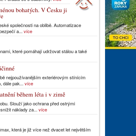
ménou bohatých. V Česku ji
ře
české společnosti na oblibě. Automatizace
 bezpečí a...
více
onami, které pomáhají udržovat stálou a také
účinné
obě nejpoužívanějším exteriérovým stínícím
, dále pak...
více
latnění během léta i v zimě
dobu. Slouží jako ochrana před ostrými
nížit náklady za...
více
max, která je již více než dvacet let největším