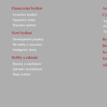
Financování bydlení
Arc
Cyk
Investiční bydlení
Hypoteční úvěry
Vy
Stavební spoření
Pr
Te
Nové bydlení
By
Developerské projekty
Na reality s rozumem
Bl
Inteligentní domy
So
Hobby a zahrada
Trž
Bazény a zastřešení
A
Zahradní architektura
Rady kutilům