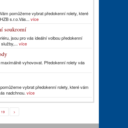
i Vám pomůžeme vybrat předokenní rolety, které
HZB s.r.o.Vás...
více
lní soukromí
riéru, jsou pro vás ideální volbou předokenní
 služby,...
více
hody
 maximálně vyhovovat. Předokenní rolety vás
m pomůžeme vybrat předokenní rolety, které vám
vás nadchnou.
více
19
>