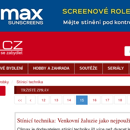
VÉ BYDLENÍ
HOBBY A ZAHRADA
SOUTĚŽE
SERIÁLY
ýrobky
Stínicí technika
TRŽIŠTĚ ZPRÁV
15
<<
<
12
13
14
16
17
18
Stínicí technika: Venkovní žaluzie jako nejpouží
Climax je dodavatelem stínicí techniky již více než dvacet l