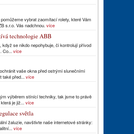
m pomůžeme vybrat zaomítací rolety, které Vám
ZB s.r.o. Vás nadchnou.
více
užívá technologie ABB
, když se nikdo nepohybuje, či kontrolují přívod
. Co...
více
 ochránit vaše okna před ostrými slunečními
t také před...
více
ým výběrem stínící techniky, tak jsme to právě
terá je již...
více
regulace světla
ální žaluzie, navštivte naše internetové stránky:
litní...
více