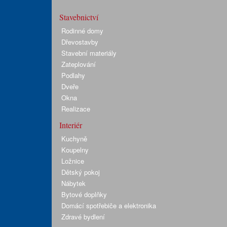
Stavebnictví
Rodinné domy
Dřevostavby
Stavební materiály
Zateplování
Podlahy
Dveře
Okna
Realizace
Interiér
Kuchyně
Koupelny
Ložnice
Dětský pokoj
Nábytek
Bytové doplňky
Domácí spotřebiče a elektronika
Zdravé bydlení