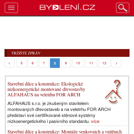
Toggle
navigation
TRŽIŠTĚ ZPRÁV
8
<
5
6
7
9
10
11
12
>
Stavební dílce a konstrukce: Ekologické
nízkoenergetické montované dřevostavby
ALFAHAUS na veletrhu FOR ARCH
ALFAHAUS s.r.o. je zkušeným stavitelem
montovaných dřevostaveb a na veletrhu FOR ARCH
představí své certifikované stěnové systémy
nízkoenergetického i pasivního standardu.
více
Stavební dílce a konstrukce: Montáže venkovních a vnitřních