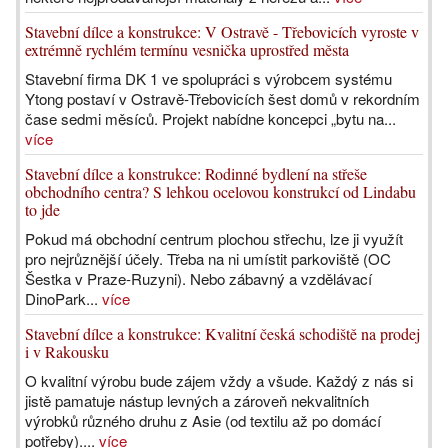
Stavební dílce a konstrukce: V Ostravě - Třebovicích vyroste v
extrémně rychlém termínu vesnička uprostřed města
Stavební firma DK 1 ve spolupráci s výrobcem systému
Ytong postaví v Ostravě-Třebovicích šest domů v rekordním
čase sedmi měsíců. Projekt nabídne koncepci „bytu na...
více
Stavební dílce a konstrukce: Rodinné bydlení na střeše
obchodního centra? S lehkou ocelovou konstrukcí od Lindabu
to jde
Pokud má obchodní centrum plochou střechu, lze ji využít
pro nejrůznější účely. Třeba na ni umístit parkoviště (OC
Šestka v Praze-Ruzyni). Nebo zábavný a vzdělávací
DinoPark...
více
Stavební dílce a konstrukce: Kvalitní česká schodiště na prodej
i v Rakousku
O kvalitní výrobu bude zájem vždy a všude. Každý z nás si
jistě pamatuje nástup levných a zároveň nekvalitních
výrobků různého druhu z Asie (od textilu až po domácí
potřeby)....
více