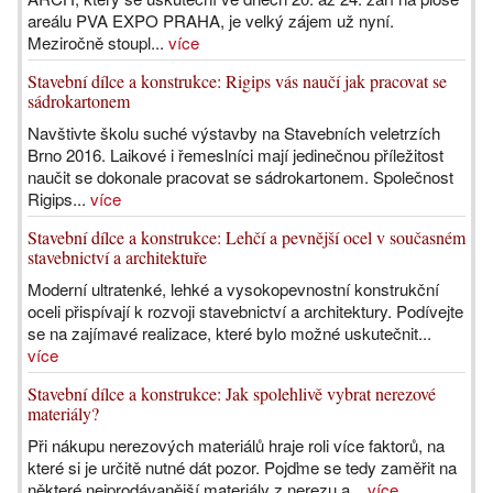
areálu PVA EXPO PRAHA, je velký zájem už nyní.
Meziročně stoupl...
více
Stavební dílce a konstrukce: Rigips vás naučí jak pracovat se
sádrokartonem
Navštivte školu suché výstavby na Stavebních veletrzích
Brno 2016. Laikové i řemeslníci mají jedinečnou příležitost
naučit se dokonale pracovat se sádrokartonem. Společnost
Rigips...
více
Stavební dílce a konstrukce: Lehčí a pevnější ocel v současném
stavebnictví a architektuře
Moderní ultratenké, lehké a vysokopevnostní konstrukční
oceli přispívají k rozvoji stavebnictví a architektury. Podívejte
se na zajímavé realizace, které bylo možné uskutečnit...
více
Stavební dílce a konstrukce: Jak spolehlivě vybrat nerezové
materiály?
Při nákupu nerezových materiálů hraje roli více faktorů, na
které si je určitě nutné dát pozor. Pojďme se tedy zaměřit na
některé nejprodávanější materiály z nerezu a...
více