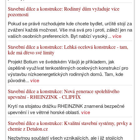
Stavební dílce a konstrukce: Rodinný dům vyžaduje více
pozornosti
Pokud se právě rozhodujete kde chcete bydlet, určitě stojí za
zvážení každá možnost. Vše má svá pro i proti, záleží jen na
vašich osobních preferencích. Byt nabízí vysoký...
více
Stavební dílce a konstrukce: Lehká ocelová konstrukce - tam,
kde má dřevo své limity
Projekt Botium ve švédském Växjö je příkladem, jak
úspěšně využívat tenkostěnných ocelových konstrukcí pro
výstavbu nízkoenergetických rodinných domů. Tam, kde
původně...
více
Stavební dílce a konstrukce: Nová generace spolehlivého
upevnění - RHEINZINK - CLIPFIX
Krytí na stojatou drážku RHEINZINK znamená bezpečné
upevnění i ve větrné horské oblasti.
více
Stavební dílce a konstrukce: Kvalitní stavební systémy, prvky a
chemie z Detalon.cz
Nezbytnou součástí všech vznikajících, ale i již stojících