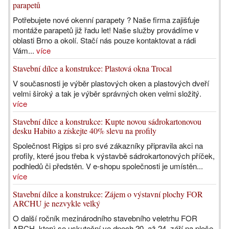
parapetů
Potřebujete nové okenní parapety ? Naše firma zajišťuje
montáže parapetů již řadu let! Naše služby provádíme v
oblasti Brno a okolí. Stačí nás pouze kontaktovat a rádi
Vám...
více
Stavební dílce a konstrukce: Plastová okna Trocal
V současnosti je výběr plastových oken a plastových dveří
velmi široký a tak je výběr správných oken velmi složitý.
více
Stavební dílce a konstrukce: Kupte novou sádrokartonovou
desku Habito a získejte 40% slevu na profily
Společnost Rigips si pro své zákazníky připravila akci na
profily, které jsou třeba k výstavbě sádrokartonových příček,
podhledů či předstěn. V e-shopu společnosti je umístěn...
více
Stavební dílce a konstrukce: Zájem o výstavní plochy FOR
ARCHU je nezvykle velký
O další ročník mezinárodního stavebního veletrhu FOR
ARCH, který se uskuteční ve dnech 20. až 24. září na ploše