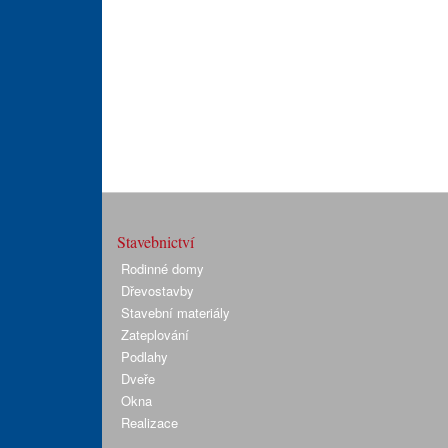
Stavebnictví
Rodinné domy
Dřevostavby
Stavební materiály
Zateplování
Podlahy
Dveře
Okna
Realizace