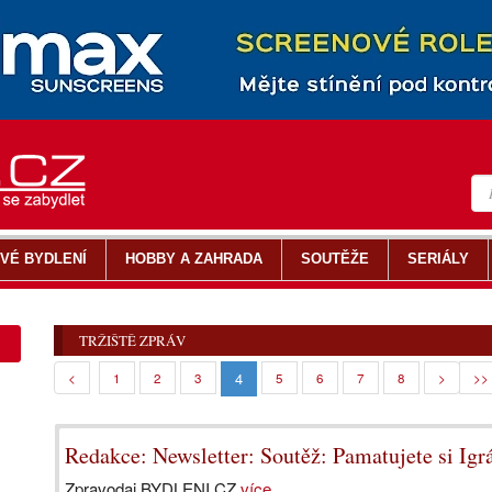
VÉ BYDLENÍ
HOBBY A ZAHRADA
SOUTĚŽE
SERIÁLY
TRŽIŠTĚ ZPRÁV
4
<
1
2
3
5
6
7
8
>
>>
Redakce: Newsletter: Soutěž: Pamatujete si Igr
Zpravodaj BYDLENI.CZ
více