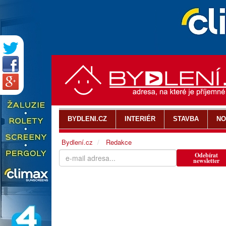
BYDLENI.CZ
INTERIÉR
STAVBA
NO
Bydlení.cz
Redakce
Odebírat
newsletter