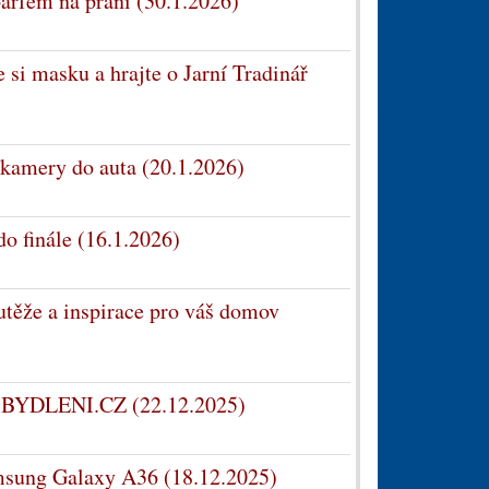
parfém na praní (30.1.2026)
 si masku a hrajte o Jarní Tradinář
 kamery do auta (20.1.2026)
o finále (16.1.2026)
utěže a inspirace pro váš domov
ce BYDLENI.CZ (22.12.2025)
amsung Galaxy A36 (18.12.2025)