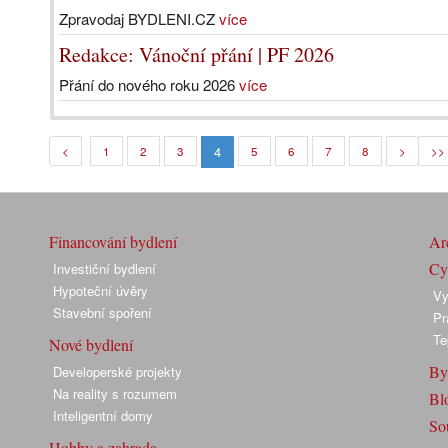
Zpravodaj BYDLENI.CZ
více
Redakce: Vánoční přání | PF 2026
Přání do nového roku 2026
více
4
<
1
2
3
5
6
7
8
>
>>
Financování bydlení
Arc
Cyk
Investiční bydlení
Hypoteční úvěry
Vy
Stavební spoření
Pr
Te
Nové bydlení
By
Developerské projekty
Na reality s rozumem
Bl
Inteligentní domy
So
Hobby a zahrada