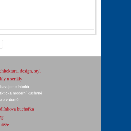
hitektura, design, styl
ly a seriály
bavujeme interiér
aktická moderní kuchyně
plo v domě
dlínkova kuchařka
og
utěže