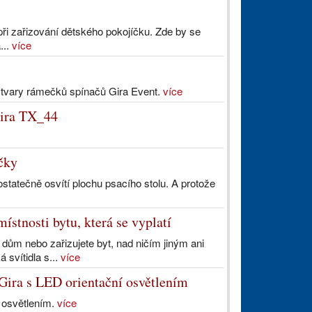
 při zařizování dětského pokojíčku. Zde by se
...
více
 tvary rámečků spínačů Gira Event.
více
Gira TX_44
ičky
statečně osvítí plochu psacího stolu. A protože
ístnosti bytu, která se vyplatí
 dům nebo zařizujete byt, nad ničím jiným ani
 svítidla s...
více
 Gira s LED orientační osvětlením
 osvětlením.
více