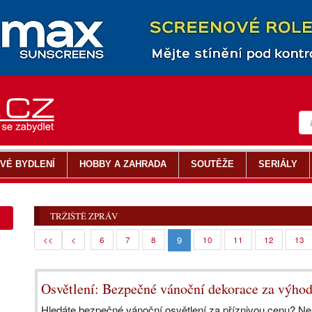
VÉ BYDLENÍ
HOBBY A ZAHRADA
SOUTĚŽE
SERIÁLY
TRŽIŠTĚ ZPRÁV
9
<<
<
6
7
8
10
11
12
13
Osvětlení: Bezpečné vánoční dekorace za výho
Hledáte bezpečné vánoční osvětlení za příznivou cenu? Ne