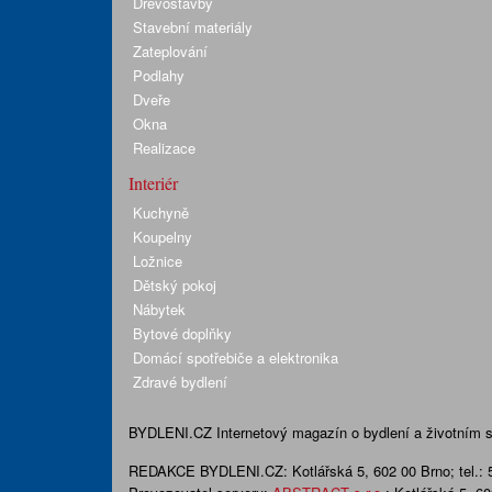
Dřevostavby
Stavební materiály
Zateplování
Podlahy
Dveře
Okna
Realizace
Interiér
Kuchyně
Koupelny
Ložnice
Dětský pokoj
Nábytek
Bytové doplňky
Domácí spotřebiče a elektronika
Zdravé bydlení
BYDLENI.CZ
Internetový magazín o bydlení a životním sty
REDAKCE BYDLENI.CZ:
Kotlářská 5, 602 00 Brno;
tel.: