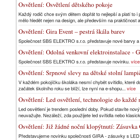
Osvětlení: Osvětlení dětského pokoje
Každý rodič chce svým dětem dopřát to nejlepší a platí to i
mělo hledět nejen na design, ale především na praktičnost a
Osvětlení: Gira Event – pestrá škála barev
Společnost SBS ELEKTRO s.r.o. představuje nové barvy a
Osvětlení: Odolná venkovní elektroinstalace - 
Společnost SBS ELEKTRO s.r.o. představuje novinku.
více
Osvětlení: Srpnové slevy na dětské stolní lamp
V každém pokojíčku školáka nesmí chybět svítidlo, které do
začátek školního roku se blíží, lze nyní na e-shopu...
více
Osvětlení: Led osvětlení, technologie do každé m
Led osvětlení je trendem poslední doby. Pokud stavíte nový
neuvažujte. Nezáleží, zda použijete led svítidla nebo klasická
Osvětlení: Již žádné noční klopýtnutí: Zásuvka
Představujeme novinku společnosti GIRA - zásuvky s LED