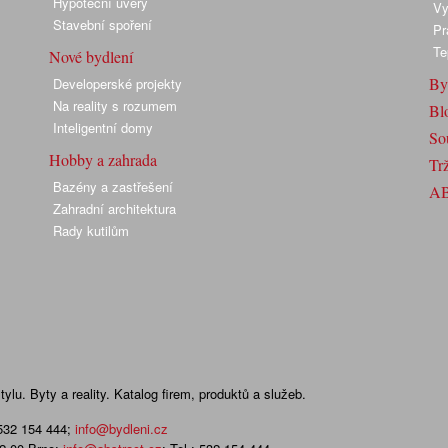
Hypoteční úvěry
Vy
Stavební spoření
Pr
Te
Nové bydlení
By
Developerské projekty
Na reality s rozumem
Bl
Inteligentní domy
So
Hobby a zahrada
Trž
Bazény a zastřešení
A
Zahradní architektura
Rady kutilům
lu. Byty a reality. Katalog firem, produktů a služeb.
 532 154 444
;
info@bydleni.cz