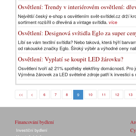
Osvětlení: Trendy v interiérovém osvětlení: dře
Největší český e-shop s osvětlením svět-svítidel.cz drží kro
sortiment rozšířil o dřevěná a vintage svítidla.
více
Osvětlení: Designová svítidla Eglo za super cen
Líbí se vám textilní svítidla? Nebo taková, která hýří barvam
od rakouské značky Eglo. Široký výběr a výhodné ceny nab
Osvětlení: Vyplatí se koupit LED žárovku?
Osvětlení tvoří až 21% spotřeby elektřiny domácnosti. Pro j
Výměna žárovek za LED světelné zdroje patří k investici s 
9
<<
<
6
7
8
10
11
12
13
Financování bydlení
Arc
Cyk
Investiční bydlení