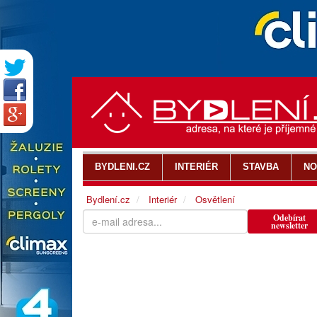
BYDLENI.CZ
INTERIÉR
STAVBA
NO
Bydlení.cz
Interiér
Osvětlení
Odebírat
newsletter