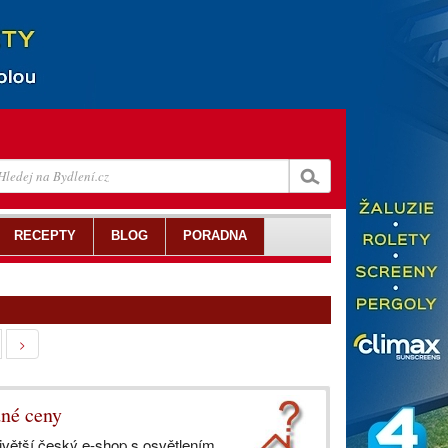
RECEPTY
BLOG
PORADNA
>
dné ceny
jvětší český e-shop s osvětlením