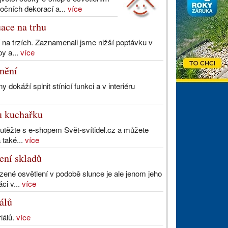
očních dekorací a...
více
ace na trhu
cí na trzích. Zaznamenali jsme nižší poptávku v
y a...
více
ínění
okáží splnit stínicí funkci a v interiéru
vu kuchařku
outěžte s e-shopem Svět-svítidel.cz a můžete
 také...
více
vení skladů
ozené osvětlení v podobě slunce je ale jenom jeho
ci v...
více
álů
iálů.
více