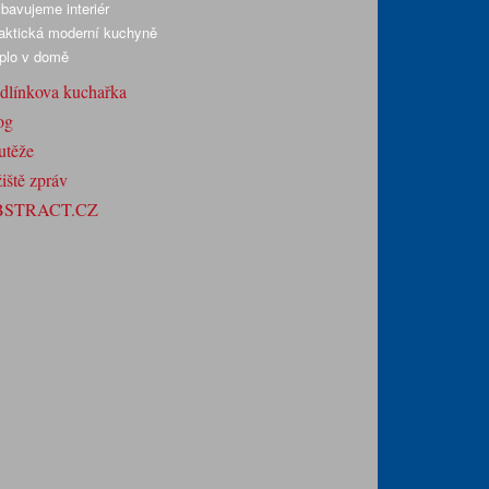
bavujeme interiér
aktická moderní kuchyně
plo v domě
dlínkova kuchařka
og
utěže
iště zpráv
BSTRACT.CZ