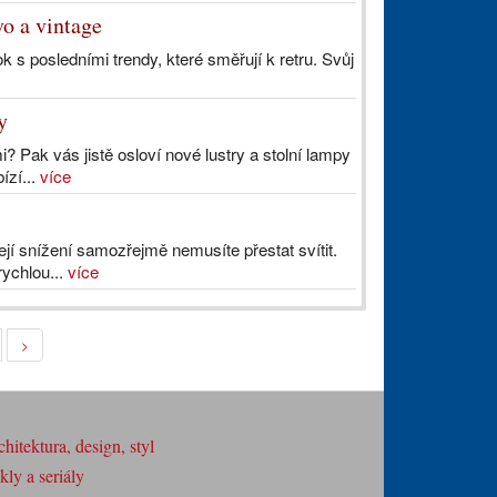
vo a vintage
k s posledními trendy, které směřují k retru. Svůj
y
i? Pak vás jistě osloví nové lustry a stolní lampy
ízí...
více
ejí snížení samozřejmě nemusíte přestat svítit.
rychlou...
více
>
hitektura, design, styl
ly a seriály