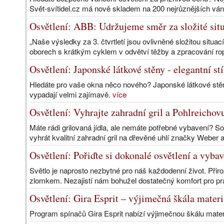
Svět-svítidel.cz má nově skladem na 200 nejrůznějších ván
Osvětlení: ABB: Udržujeme směr za složité situ
„Naše výsledky za 3. čtvrtletí jsou ovlivněné složitou situa
oborech s krátkým cyklem v odvětví těžby a zpracování rop
Osvětlení: Japonské látkové stěny - elegantní st
Hledáte pro vaše okna něco nového? Japonské látkové stěny d
vypadají velmi zajímavě.
více
Osvětlení: Vyhrajte zahradní gril a Pohlreicho
Máte rádi grilovaná jídla, ale nemáte potřebné vybavení? S
vyhrát kvalitní zahradní gril na dřevěné uhlí značky Weber a
Osvětlení: Pořiďte si dokonalé osvětlení a vyba
Světlo je naprosto nezbytné pro náš každodenní život. Přir
zlomkem. Nezajistí nám bohužel dostatečný komfort pro prá
Osvětlení: Gira Esprit – výjimečná škála materi
Program spínačů Gira Esprit nabízí výjimečnou škálu mater