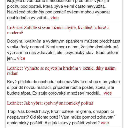
Bojujete u vás doma s nedostatkem prostoru? Využijte
plochu pod postelí, která bývá velmi často nevyužitá.
Navršené předměty pod postelí ovšem mohou vypadat
neúhledně a vytvářet...
více
Ložnice: Zařiďte si svou ložnici chytře, kvalitně, zdravě a
moderně
Dobrým, kvalitním a vydatným spánkem můžete předcházet
vzniku řady nemocí. Není sporu o tom, že jeho dostatek má
význam na náš zdravotní, ale i psychický stav. Stačí přitom
jen...
více
Ložnice: Vyhněte se největším hříchům v ložnici díky našim
radám
Když přijdete do obchodu nebo navštívíte e-shop s úmyslem
si pořídit novou matraci, případně rošt a postel, zcela jistě
budete tápat. Existuje obrovské množství modelů...
více
Ložnice: Jak vybrat správný anatomický polštář
Trápí Vás bolesti hlavy, krční páteře, migréna, chrápání či
nespavost? Od těchto potíží Vám může pomoci zdravotní
anatomický polštář. Ale jak takový polštář vybrat?
více