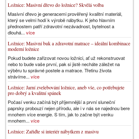
Ložnice: Masivní dřevo do ložnice? Skvělá volba
Masivní dřevo je generacemi prověřený kvalitní materiál,
který se velmi hodí k výrobě nábytku. K jeho hlavním
přednostem patří zdravotní nezávadnost, bytelnost a
dlouhá...
více
Ložnice: Masivní buk a zdravotní matrace – ideální kombinace
moderní ložnice
Pokud budete zařizovat novou ložnici, ať už rekonstruovat
nebo to bude vaše první, pak si jistě necháte záležet na
výběru tu správné postele a matrace. Třetinu života
strávíme...
více
Ložnice: Jarní zvelebování ložnice, aneb vše, co potřebujete
pro dobrý a kvalitní spánek
Počasí venku začíná být příjemnější a první sluneční
paprsky probouzí nejen přírodu, ale i v nás se najednou bere
mnohem více energie. S tím, jak to začne být venku
mnohem...
více
Ložnice: Zařiďte si interiér nábytkem z masivu