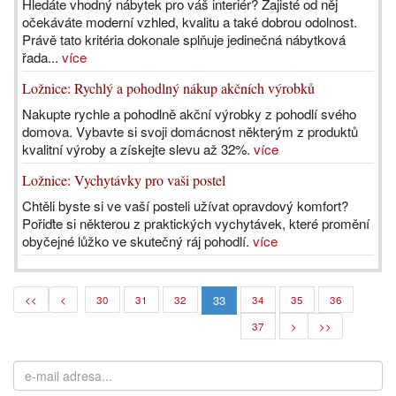
Hledáte vhodný nábytek pro váš interiér? Zajisté od něj
očekáváte moderní vzhled, kvalitu a také dobrou odolnost.
Právě tato kritéria dokonale splňuje jedinečná nábytková
řada...
více
Ložnice: Rychlý a pohodlný nákup akčních výrobků
Nakupte rychle a pohodlně akční výrobky z pohodlí svého
domova. Vybavte si svoji domácnost některým z produktů
kvalitní výroby a získejte slevu až 32%.
více
Ložnice: Vychytávky pro vaši postel
Chtěli byste si ve vaší posteli užívat opravdový komfort?
Pořiďte si některou z praktických vychytávek, které promění
obyčejné lůžko ve skutečný ráj pohodlí.
více
33
<<
<
30
31
32
34
35
36
37
>
>>