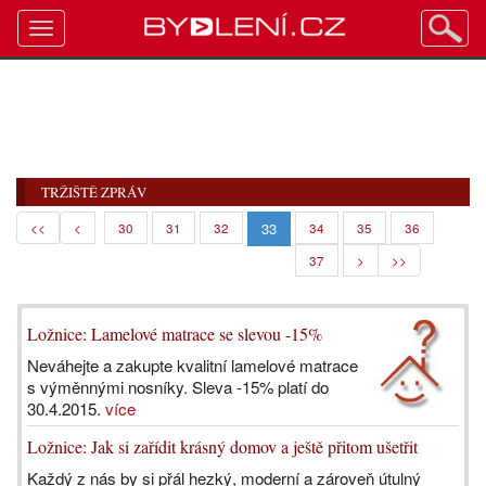
Toggle
navigation
TRŽIŠTĚ ZPRÁV
33
<<
<
30
31
32
34
35
36
37
>
>>
Ložnice: Lamelové matrace se slevou -15%
Neváhejte a zakupte kvalitní lamelové matrace
s výměnnými nosníky. Sleva -15% platí do
30.4.2015.
více
Ložnice: Jak si zařídit krásný domov a ještě přitom ušetřit
Každý z nás by si přál hezký, moderní a zároveň útulný