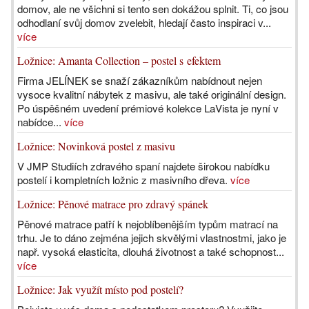
domov, ale ne všichni si tento sen dokážou splnit. Ti, co jsou
odhodlaní svůj domov zvelebit, hledají často inspiraci v...
více
Ložnice: Amanta Collection – postel s efektem
Firma JELÍNEK se snaží zákazníkům nabídnout nejen
vysoce kvalitní nábytek z masivu, ale také originální design.
Po úspěšném uvedení prémiové kolekce LaVista je nyní v
nabídce...
více
Ložnice: Novinková postel z masivu
V JMP Studiích zdravého spaní najdete širokou nabídku
postelí i kompletních ložnic z masivního dřeva.
více
Ložnice: Pěnové matrace pro zdravý spánek
Pěnové matrace patří k nejoblíbenějším typům matrací na
trhu. Je to dáno zejména jejich skvělými vlastnostmi, jako je
např. vysoká elasticita, dlouhá životnost a také schopnost...
více
Ložnice: Jak využít místo pod postelí?