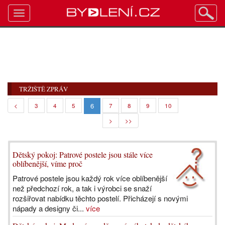
Toggle
navigation
TRŽIŠTĚ ZPRÁV
6
<
3
4
5
7
8
9
10
>
>>
Dětský pokoj: Patrové postele jsou stále více
oblíbenější, víme proč
Patrové postele jsou každý rok více oblíbenější
než předchozí rok, a tak i výrobci se snaží
rozšiřovat nabídku těchto postelí. Přicházejí s novými
nápady a designy či...
více