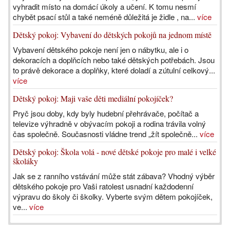
vyhradit místo na domácí úkoly a učení. K tomu nesmí
chybět psací stůl a také neméně důležitá je židle , na...
více
Dětský pokoj: Vybavení do dětských pokojů na jednom místě
Vybavení dětského pokoje není jen o nábytku, ale i o
dekoracích a doplňcích nebo také dětských potřebách. Jsou
to právě dekorace a doplňky, které doladí a zútulní celkový...
více
Dětský pokoj: Maji vaše děti mediální pokojíček?
Pryč jsou doby, kdy byly hudební přehrávače, počítač a
televize výhradně v obývacím pokoji a rodina trávila volný
čas společně. Současnosti vládne trend „žít společně...
více
Dětský pokoj: Škola volá - nové dětské pokoje pro malé i velké
školáky
Jak se z ranního vstávání může stát zábava? Vhodný výběr
dětského pokoje pro Vaši ratolest usnadní každodenní
výpravu do školy či školky. Vyberte svým dětem pokojíček,
ve...
více