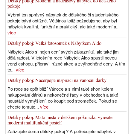
Dětský pokoj: Moderní a nadčasový nábytek do dětského
pokoje
Vybrat ten správný nábytek do dětského či studentského
pokoje bývá obtížné. Většinou totiž požadujeme, aby byl
nábytek kvalitní, funkční a praktický, ale také moderní a...
více
Dětský pokoj: Velká fotosoutěž s Nábytkem Aldo
Nábytek Aldo si nejen cení svých zákazníků, ale také jim
dělá radost. V letošním roce Nábytek Aldo spustil novou
verzi eshopu, připravil různé akce a zvýhodněné ceny. A tím
to...
více
Dětský pokoj: Načerpejte inspiraci na vánoční dárky
Po roce se opět blíží Vánoce a s nimi také shon kolem
nakupování dárků a nekonečné řady v obchodech a také
neustálé vymýšlení, co koupit pod stromeček. Pokud se
chcete tomuto...
více
Dětský pokoj: Málo místa v dětském pokojíčku vyřešíte
moderní multifunkční postelí
Zařizujete doma dětský pokoj ? A potřebujete nábytek v