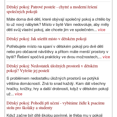
Dětský pokoj: Patrové postele - chytré a moderní řešení
společných pokojů
Máte doma dvě děti, které obývají společný pokoj a chtělo by
to už nový nábytek? Místo v bytě Vám nedovoluje, aby měly
děti svůj vlastní pokoj, ale chcete jim ve společném...
více
Dětský pokoj: Jak ušetřit místo v dětském pokoji
Potřebujete místo na spaní v dětském pokoji pro dvě děti
nebo pro občasné návštěvy a přitom máte menší prostory v
bytě? Řešení spočívá prakticky ve dvou možnostech,...
více
Dětský pokoj: Nedostatek úložných prostorů v dětském
pokoji? Vyřešte jej postelí
S problémem nedostatku úložných prostorů se potýká
většina domácností. Zná to snad každý. Kam dát všechny
hračky, knížky, hry a další drobnosti, když v dětském pokoji
už...
více
Dětský pokoj: Pohodlí při učení - vybíráme židle k psacímu
stolu pro školáky a studenty
Když začne být dítě školou povinné, je třeba mu v pokoji