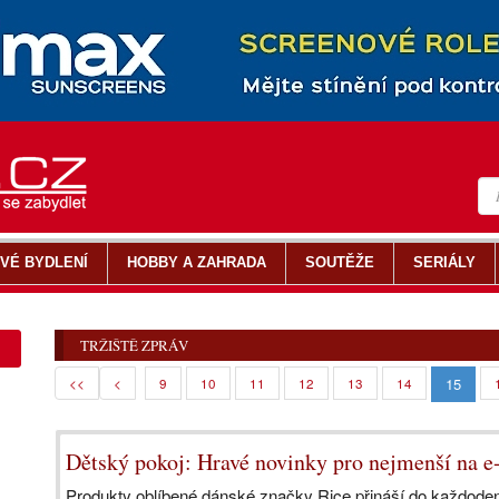
VÉ BYDLENÍ
HOBBY A ZAHRADA
SOUTĚŽE
SERIÁLY
TRŽIŠTĚ ZPRÁV
15
<<
<
9
10
11
12
13
14
Dětský pokoj: Hravé novinky pro nejmenší na e
Produkty oblíbené dánské značky Rice přináší do každoden