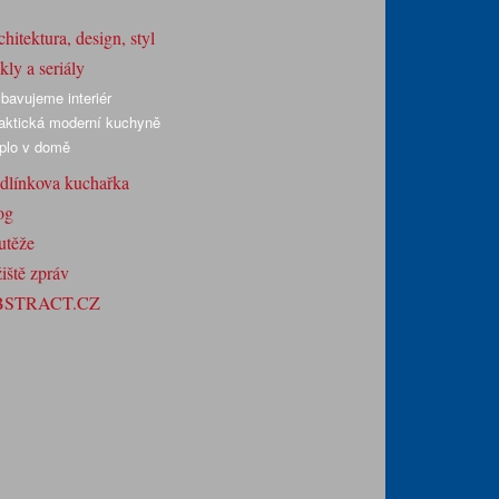
hitektura, design, styl
ly a seriály
bavujeme interiér
aktická moderní kuchyně
plo v domě
dlínkova kuchařka
og
utěže
iště zpráv
BSTRACT.CZ