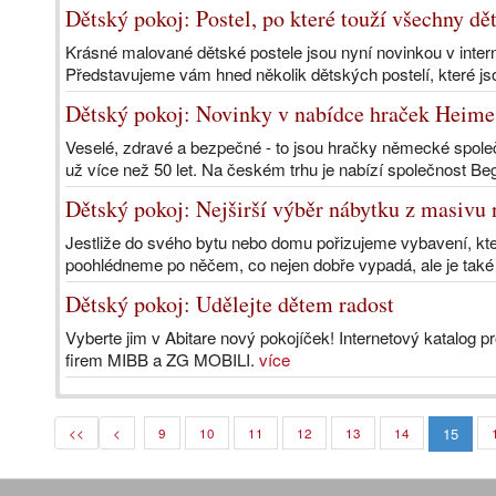
Dětský pokoj: Postel, po které touží všechny dět
Krásné malované dětské postele jsou nyní novinkou v inte
Představujeme vám hned několik dětských postelí, které js
Dětský pokoj: Novinky v nabídce hraček Heimes
Veselé, zdravé a bezpečné - to jsou hračky německé společ
už více než 50 let. Na českém trhu je nabízí společnost Beg
Dětský pokoj: Nejširší výběr nábytku z masivu 
Jestliže do svého bytu nebo domu pořizujeme vybavení, kte
poohlédneme po něčem, co nejen dobře vypadá, ale je také s
Dětský pokoj: Udělejte dětem radost
Vyberte jim v Abitare nový pokojíček! Internetový katalog p
firem MIBB a ZG MOBILI.
více
15
<<
<
9
10
11
12
13
14