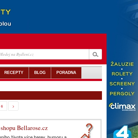
RECEPTY
BLOG
PORADNA
16
>
-shopu Bellarose.cz
ního života více barev, humoru a