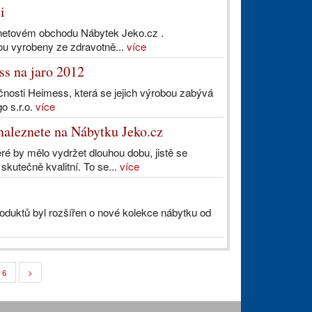
i
rnetovém obchodu Nábytek Jeko.cz .
ou vyrobeny ze zdravotně...
více
s na jaro 2012
nosti Heimess, která se jejich výrobou zabývá
o s.r.o.
více
naleznete na Nábytku Jeko.cz
ré by mělo vydržet dlouhou dobu, jistě se
kutečně kvalitní. To se...
více
roduktů byl rozšířen o nové kolekce nábytku od
16
>