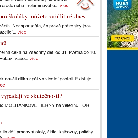
o a odolného melaminového...
více
pro školáky můžete zařídit už dnes
ročník. Nezapomeňte, že právě prázdniny jsou
zející...
více
anů
 herna čeká na všechny děti od 31. května do 10.
 Pobaví vaše...
více
naučit dítka spát ve vlastní posteli. Existuje
íce
ypadají ve skutečnosti?
vozu do MOLITANKOVÉ HERNY na veletrhu FOR
n
ilé děti pracovní stoly, židle, knihovny, poličky,
ě...
více