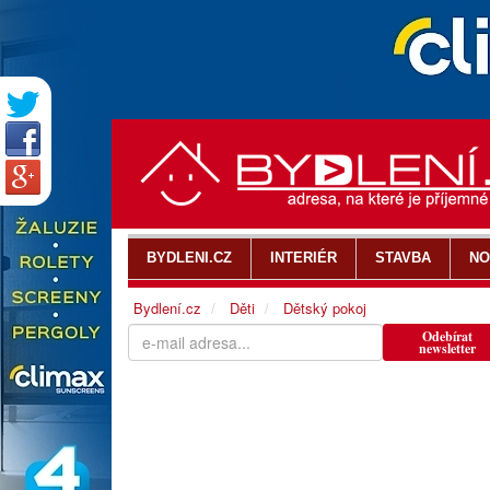
BYDLENI.CZ
INTERIÉR
STAVBA
NO
Bydlení.cz
Děti
Dětský pokoj
Odebírat
newsletter