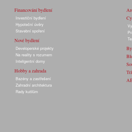
Financování bydlení
Arc
Cyk
Investiční bydlení
Hypoteční úvěry
Vy
Stavební spoření
Pr
Te
Nové bydlení
By
Developerské projekty
Na reality s rozumem
Bl
Inteligentní domy
So
Hobby a zahrada
Trž
Bazény a zastřešení
A
Zahradní architektura
Rady kutilům