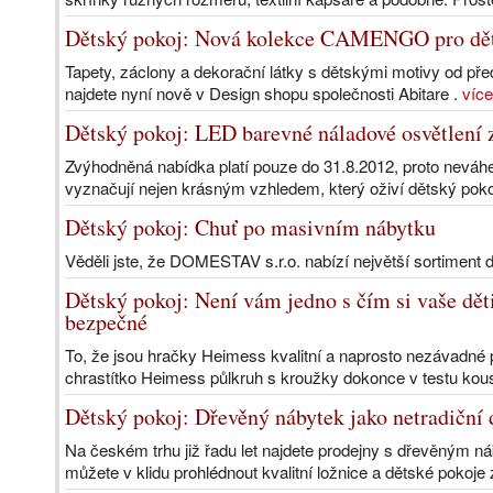
Dětský pokoj: Nová kolekce CAMENGO pro dě
Tapety, záclony a dekorační látky s dětskými motivy od p
najdete nyní nově v Design shopu společnosti Abitare .
více
Dětský pokoj: LED barevné náladové osvětlení 
Zvýhodněná nabídka platí pouze do 31.8.2012, proto neváh
vyznačují nejen krásným vzhledem, který oživí dětský pokoj
Dětský pokoj: Chuť po masivním nábytku
Věděli jste, že DOMESTAV s.r.o. nabízí největší sortimen
Dětský pokoj: Není vám jedno s čím si vaše dět
bezpečné
To, že jsou hračky Heimess kvalitní a naprosto nezávadné 
chrastítko Heimess půlkruh s kroužky dokonce v testu kou
Dětský pokoj: Dřevěný nábytek jako netradiční 
Na českém trhu již řadu let najdete prodejny s dřevěným n
můžete v klidu prohlédnout kvalitní ložnice a dětské pokoje z