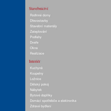
Stavebnictví
Rodinné domy
Dřevostavby
Stavební materiály
Zateplování
Podlahy
Dveře
Okna
Realizace
Interiér
Kuchyně
Koupelny
Ložnice
Dětský pokoj
Nábytek
Bytové doplňky
Domácí spotřebiče a elektronika
Zdravé bydlení