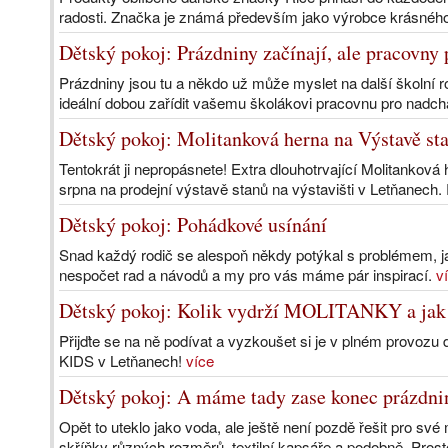
radosti. Značka je známá především jako výrobce krásnéh
Dětský pokoj: Prázdniny začínají, ale pracovny 
Prázdniny jsou tu a někdo už může myslet na další školní 
ideální dobou zařídit vašemu školákovi pracovnu pro nadchá
Dětský pokoj: Molitanková herna na Výstavě st
Tentokrát ji nepropásnete! Extra dlouhotrvající Molitanková
srpna na prodejní výstavě stanů na výstavišti v Letňanech.
Dětský pokoj: Pohádkové usínání
Snad každý rodič se alespoň někdy potýkal s problémem, jak 
nespočet rad a návodů a my pro vás máme pár inspirací.
v
Dětský pokoj: Kolik vydrží MOLITANKY a jak v
Přijďte se na ně podívat a vyzkoušet si je v plném pro
KIDS v Letňanech!
více
Dětský pokoj: A máme tady zase konec prázdni
Opět to uteklo jako voda, ale ještě není pozdě řešit pro své m
skříňky různých rozměrů, textilní kapsáře a podobně. Prost