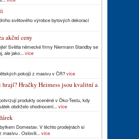
ti
ředního světového výrobce bytových dekorací
za akční ceny
ejte! Světla německé firmy Niermann Standby se
, ale jako...
více
t dětských pokojů z masivu v ČR?
více
i hrají? Hračky Heimess jsou kvalitní a
potvrzují produkty oceněné v Öko-Testu, kdy
sátek obdrželo ohodnocení...
více
dárek
ábytkem Domestav. V těchto prodejnách si
 masivu . Oslovili...
více