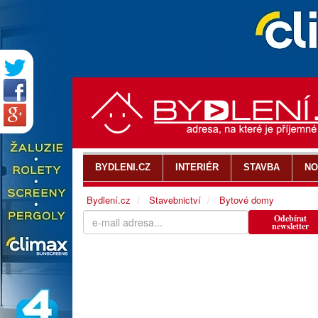
BYDLENI.CZ
INTERIÉR
STAVBA
NO
Bydlení.cz
Stavebnictví
Bytové domy
Odebírat
newsletter