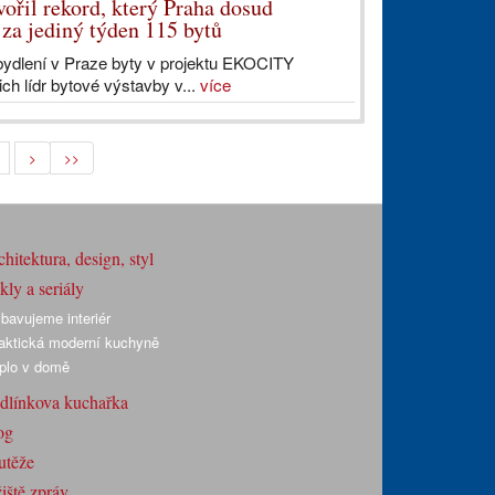
řil rekord, který Praha dosud
za jediný týden 115 bytů
bydlení v Praze byty v projektu EKOCITY
h lídr bytové výstavby v...
více
>
>>
hitektura, design, styl
ly a seriály
bavujeme interiér
aktická moderní kuchyně
plo v domě
dlínkova kuchařka
og
utěže
iště zpráv