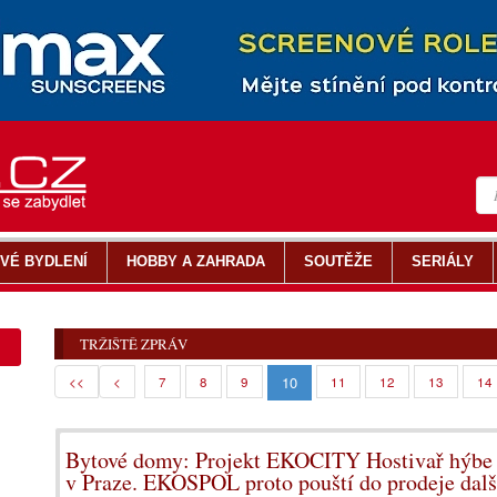
VÉ BYDLENÍ
HOBBY A ZAHRADA
SOUTĚŽE
SERIÁLY
TRŽIŠTĚ ZPRÁV
10
<<
<
7
8
9
11
12
13
14
Bytové domy: Projekt EKOCITY Hostivař hýbe 
v Praze. EKOSPOL proto pouští do prodeje dalš