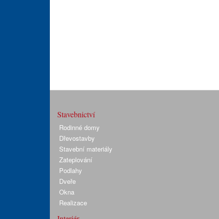
Stavebnictví
Rodinné domy
Dřevostavby
Stavební materiály
Zateplování
Podlahy
Dveře
Okna
Realizace
Interiér