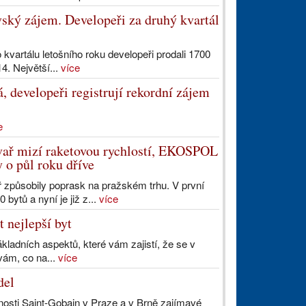
vský zájem. Developeři za druhý kvartál
kvartálu letošního roku developeři prodali 1700
4. Největší...
více
, developeři registrují rekordní zájem
e
ař mizí raketovou rychlostí, EKOSPOL
y o půl roku dříve
 způsobily poprask na pražském trhu. V první
bytů a nyní je již z...
více
 nejlepší byt
ákladních aspektů, které vám zajistí, že se v
vám, co na...
více
del
nosti Saint-Gobain v Praze a v Brně zajímavé