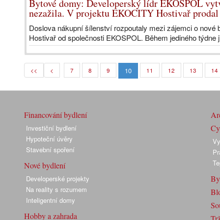
Bytové domy: Developerský lídr EKOSPOL vytvo
nezažila. V projektu EKOCITY Hostivař prodal 
Doslova nákupní šílenství rozpoutaly mezi zájemci o nové 
Hostivař od společnosti EKOSPOL. Během jediného týdne jic
10
<<
<
7
8
9
11
12
13
14
Financování bydlení
Arc
Cyk
Investiční bydlení
Hypoteční úvěry
Vy
Stavební spoření
Pr
Te
Nové bydlení
By
Developerské projekty
Na reality s rozumem
Bl
Inteligentní domy
So
Hobby a zahrada
Trž