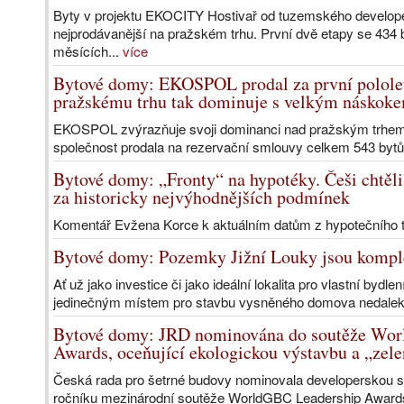
Byty v projektu EKOCITY Hostivař od tuzemského develo
nejprodávanější na pražském trhu. První dvě etapy se 434 b
měsících...
více
Bytové domy: EKOSPOL prodal za první pololet
pražskému trhu tak dominuje s velkým náskoke
EKOSPOL zvýrazňuje svoji dominanci nad pražským trhem 
společnost prodala na rezervační smlouvy celkem 543 bytů a
Bytové domy: „Fronty“ na hypotéky. Češi chtěli 
za historicky nejvýhodnějších podmínek
Komentář Evžena Korce k aktuálním datům z hypotečního 
Bytové domy: Pozemky Jižní Louky jsou komple
Ať už jako investice či jako ideální lokalita pro vlastní by
jedinečným místem pro stavbu vysněného domova nedalek
Bytové domy: JRD nominována do soutěže Wor
Awards, oceňující ekologickou výstavbu a „zel
Česká rada pro šetrné budovy nominovala developerskou s
ročníku mezinárodní soutěže WorldGBC Leadership Awards