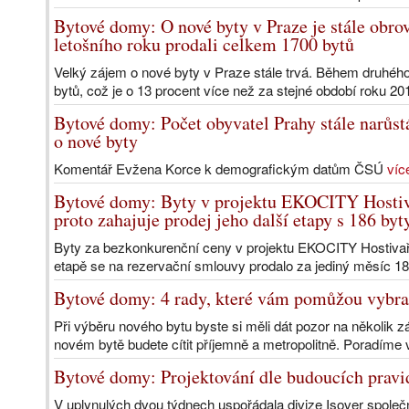
Bytové domy: O nové byty v Praze je stále obro
letošního roku prodali celkem 1700 bytů
Velký zájem o nové byty v Praze stále trvá. Během druhého 
bytů, což je o 13 procent více než za stejné období roku 201
Bytové domy: Počet obyvatel Prahy stále narůstá
o nové byty
Komentář Evžena Korce k demografickým datům ČSÚ
víc
Bytové domy: Byty v projektu EKOCITY Hostiv
proto zahajuje prodej jeho další etapy s 186 byt
Byty za bezkonkurenční ceny v projektu EKOCITY Hostivař
etapě se na rezervační smlouvy prodalo za jediný měsíc 180 
Bytové domy: 4 rady, které vám pomůžou vybrat
Při výběru nového bytu byste si měli dát pozor na několik z
novém bytě budete cítit příjemně a metropolitně. Poradíme 
Bytové domy: Projektování dle budoucích pravi
V uplynulých dvou týdnech uspořádala divize Isover společ