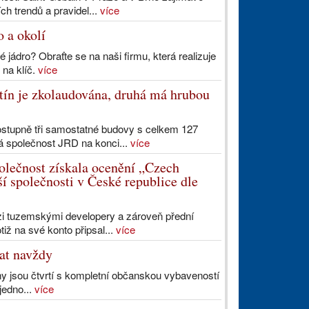
h trendů a pravidel...
více
 a okolí
 jádro? Obraťte se na naši firmu, která realizuje
 na klíč.
více
tín je zkolaudována, druhá má hrubou
postupně tři samostatné budovy s celkem 127
ká společnost JRD na konci...
více
lečnost získala ocenění „Czech
í společnosti v České republice dle
i tuzemskými developery a zároveň přední
iž na své konto připsal...
více
at navždy
ny jsou čtvrtí s kompletní občanskou vybaveností
 jedno...
více