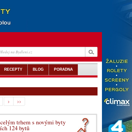
RECEPTY
BLOG
PORADNA
>
>>
celým trhem s novými byty
ích 124 bytů