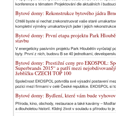
konference s tématem Projektování dle aktuálních i budoucíc
Bytové domy: Rekonstrukce bytového jádra Brno
Chtěli byste si nechat zrekonstruovat vaše staré umakartové
kompletní výměny umakartových jader i jejich rekonstrukce
Bytové domy: První etapa projektu Park Hloubě
stavbu
V energeticky pasivním projektu Park Hloubětín vyrůstají 
byty. První z nich, budovu B se 40 jednotkami, developers
Bytové domy: Prestižní ceny pro EKOSPOL: Spo
Superbrands 2015“ a patří mezi nejobdivovanějš
žebříčku CZECH TOP 100
Společnost EKOSPOL potvrdila své výsadní postavení mez
pozici mezi firmami v celé České republice. EKOSPOL si tot
Bytové domy: Bydlení, které vám bude vyhovov
Příroda, kino, obchody, restaurace a také kavárny – Modřa
a dlouholetou historií. Klidný život v souladu s přírodou to je