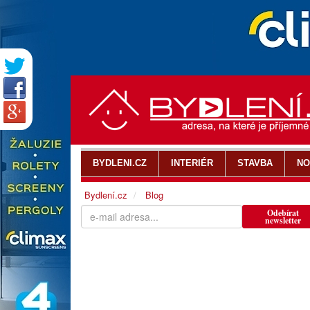
BYDLENI.CZ
INTERIÉR
STAVBA
NO
Bydlení.cz
Blog
Odebírat
newsletter