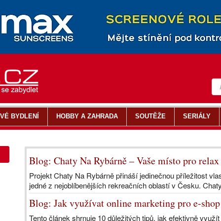
VÉ BYDLENÍ
HOBBY A ZAHRADA
SOUTĚŽE
SERIÁLY
Blog: Chaty Na Rybárně – Vaše místo pro relax i
Projekt Chaty Na Rybárně přináší jedinečnou příležitost vla
jedné z nejoblíbenějších rekreačních oblastí v Česku. Chat
Blog: Jak využívat online marketing pro e-sho
Tento článek shrnuje 10 důležitých tipů, jak efektivně využí