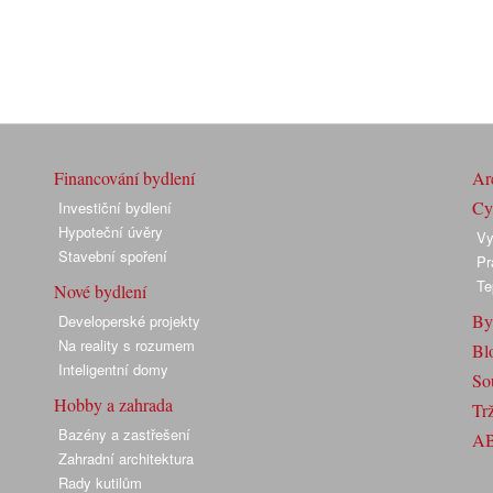
Financování bydlení
Arc
Cyk
Investiční bydlení
Hypoteční úvěry
Vy
Stavební spoření
Pr
Te
Nové bydlení
By
Developerské projekty
Na reality s rozumem
Bl
Inteligentní domy
So
Hobby a zahrada
Trž
Bazény a zastřešení
A
Zahradní architektura
Rady kutilům