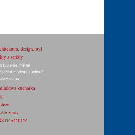
hitektura, design, styl
ly a seriály
bavujeme interiér
aktická moderní kuchyně
plo v domě
dlínkova kuchařka
og
utěže
iště zpráv
BSTRACT.CZ