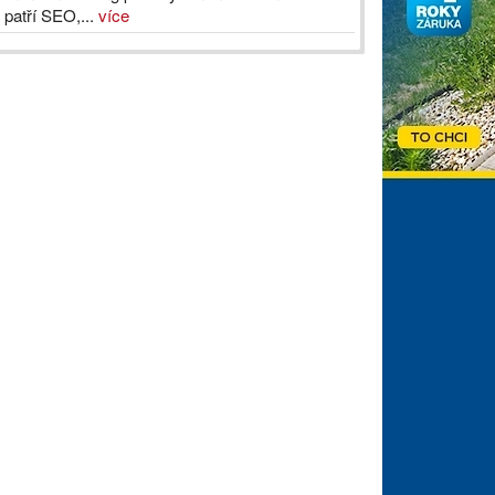
 patří SEO,...
více