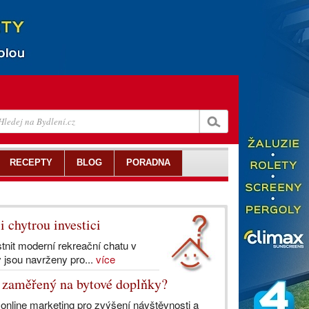
RECEPTY
BLOG
PORADNA
 chytrou investici
stnit moderní rekreační chatu v
y jsou navrženy pro...
více
p zaměřený na bytové doplňky?
t online marketing pro zvýšení návštěvnosti a