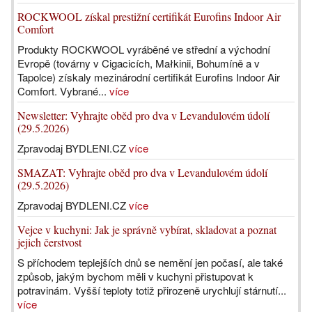
ROCKWOOL získal prestižní certifikát Eurofins Indoor Air
Comfort
Produkty ROCKWOOL vyráběné ve střední a východní
Evropě (továrny v Cigacicích, Małkinii, Bohumíně a v
Tapolce) získaly mezinárodní certifikát Eurofins Indoor Air
Comfort. Vybrané...
více
Newsletter: Vyhrajte oběd pro dva v Levandulovém údolí
(29.5.2026)
Zpravodaj BYDLENI.CZ
více
SMAZAT: Vyhrajte oběd pro dva v Levandulovém údolí
(29.5.2026)
Zpravodaj BYDLENI.CZ
více
Vejce v kuchyni: Jak je správně vybírat, skladovat a poznat
jejich čerstvost
S příchodem teplejších dnů se nemění jen počasí, ale také
způsob, jakým bychom měli v kuchyni přistupovat k
potravinám. Vyšší teploty totiž přirozeně urychlují stárnutí...
více