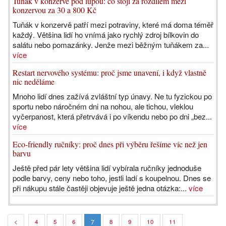
Tuňák v konzervě pod lupou: co stojí za rozdílem mezi
konzervou za 30 a 800 Kč
Tuňák v konzervě patří mezi potraviny, které má doma téměř
každý. Většina lidí ho vnímá jako rychlý zdroj bílkovin do
salátu nebo pomazánky. Jenže mezi běžným tuňákem za...
více
Restart nervového systému: proč jsme unavení, i když vlastně
nic neděláme
Mnoho lidí dnes zažívá zvláštní typ únavy. Ne tu fyzickou po
sportu nebo náročném dni na nohou, ale tichou, vleklou
vyčerpanost, která přetrvává i po víkendu nebo po dni „bez...
více
Eco-friendly ručníky: proč dnes při výběru řešíme víc než jen
barvu
Ještě před pár lety většina lidí vybírala ručníky jednoduše
podle barvy, ceny nebo toho, jestli ladí s koupelnou. Dnes se
při nákupu stále častěji objevuje ještě jedna otázka:...
více
7
<
4
5
6
8
9
10
11