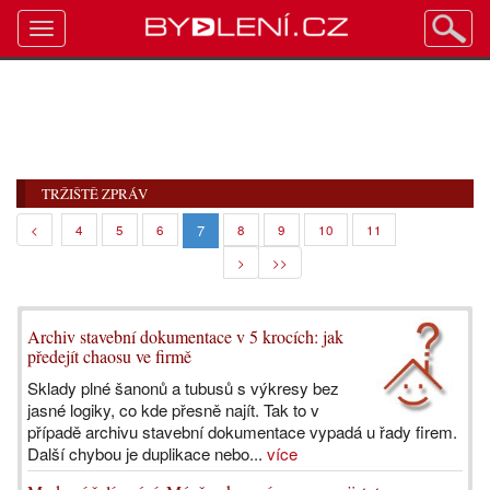
Toggle
navigation
TRŽIŠTĚ ZPRÁV
7
<
4
5
6
8
9
10
11
>
>>
Archiv stavební dokumentace v 5 krocích: jak
předejít chaosu ve firmě
Sklady plné šanonů a tubusů s výkresy bez
jasné logiky, co kde přesně najít. Tak to v
případě archivu stavební dokumentace vypadá u řady firem.
Další chybou je duplikace nebo...
více