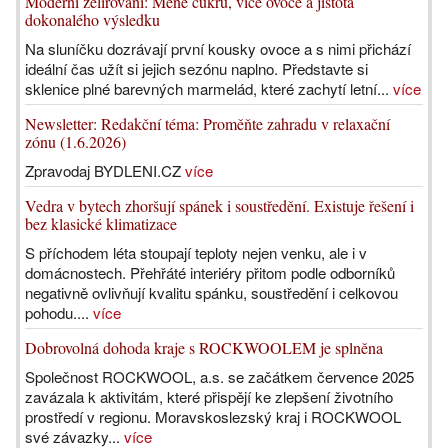
Moderní želírování: Méně cukru, více ovoce a jistota
dokonalého výsledku
Na sluníčku dozrávají první kousky ovoce a s nimi přichází
ideální čas užít si jejich sezónu naplno. Představte si
sklenice plné barevných marmelád, které zachytí letní...
více
Newsletter: Redakční téma: Proměňte zahradu v relaxační
zónu (1.6.2026)
Zpravodaj BYDLENI.CZ
více
Vedra v bytech zhoršují spánek i soustředění. Existuje řešení i
bez klasické klimatizace
S příchodem léta stoupají teploty nejen venku, ale i v
domácnostech. Přehřáté interiéry přitom podle odborníků
negativně ovlivňují kvalitu spánku, soustředění i celkovou
pohodu....
více
Dobrovolná dohoda kraje s ROCKWOOLEM je splněna
Společnost ROCKWOOL, a.s. se začátkem července 2025
zavázala k aktivitám, které přispějí ke zlepšení životního
prostředí v regionu. Moravskoslezský kraj i ROCKWOOL
své závazky...
více