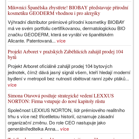
Milovníci Španělska zbystřete! BIOBAY představuje přírodní
kosmetiku GEODERM vhodnou i pro alergiky
Výhradní distributor prémiové přírodní kosmetiky BIOBAY
má ve svém portfoliu certifikovanou, dermatologickou BIO
značku GEODERM, která se vyrábí ve španělském
Alicante. Patentovaná...
více
Projekt Arboret v pražských Záběhlicích zahájil prodej 104
bytů
Projekt Arboret oficiálně zahájil prodej 104 bytových
jednotek, čímž dává jasný signál všem, kteří hledají moderní
bydlení v metropoli bez nutnosti obětovat ranní zpěv ptáků...
více
Simona Otavová posiluje strategické vedení LEXXUS
NORTON: Firma vstupuje do nové kapitoly růstu
Společnost LEXXUS NORTON, lídr prémiového realitního
trhu s více než třicetiletou historií, oznamuje zásadní
organizační změnu. Do role CEO nastupuje jako
generálníředitelka Anna...
více