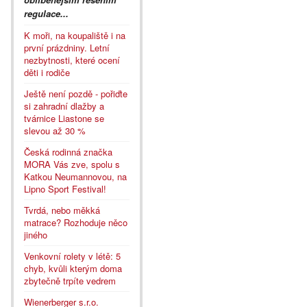
regulace...
K moři, na koupaliště i na
první prázdniny. Letní
nezbytnosti, které ocení
děti i rodiče
Ještě není pozdě - pořiďte
si zahradní dlažby a
tvárnice Liastone se
slevou až 30 %
Česká rodinná značka
MORA Vás zve, spolu s
Katkou Neumannovou, na
Lipno Sport Festival!
Tvrdá, nebo měkká
matrace? Rozhoduje něco
jiného
Venkovní rolety v létě: 5
chyb, kvůli kterým doma
zbytečně trpíte vedrem
Wienerberger s.r.o.