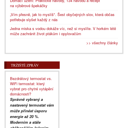
Domácí uzení: Praktické návody, 134 návodů a recept
na výběrové špekáčky
„Vím přesně, jak to myslíš". Šest obyčejných slov, která občas
potřebuje slyšet každý z nás
Jedna miska s vodou dokáže víc, než si myslíte. V horkém létě
může zachránit život ptákům i opylovačům
>> všechny články
TRŽIŠTĚ ZPRÁV
Bezdrátový termostat vs.
WiFi termostat: který
vybrat pro chytré vytápění
domácnosti?
Správně vybraný a
nastavený termostat vám
může přinést úsporu
energie až 20 %.
Moderním a stále
oblíbenějším řešením