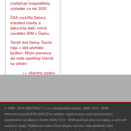
zveřejňuje hospodářský
výsledek za rok 2025
ČAS rozšířila Datový
standard stavby a
dokončila další milník
zavádění BIM v Česku
Téměř dvě třetiny Čechů
trápí v létě přehřáté
bydlení. Místo prevence
ale stále spoléhají hlavně
na větrání
>> všechny zprávy
© 1999 - 2019 ABSTRACT, s.r.o. a dodavatelé obsahu. ISSN 1214 - 5548
Internetový portál BYDLENÍ.CZ je zdrojem registrovaným pod mezinárodním
standardním seriálovým číslem ISSN 1214 - 5548 dodržuje právní předpisy o ochraně
osobních údajů. Publikování nebo šíření obsahu serveru nebo jakékoliv části