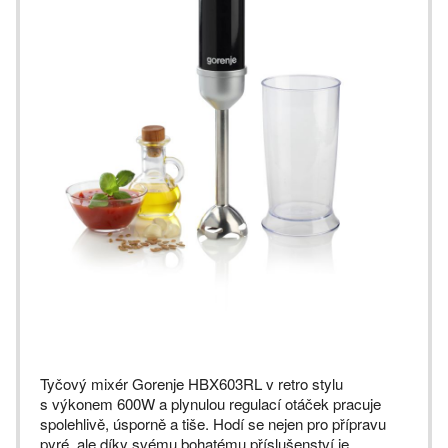
Tyčový mixér Gorenje HBX603RL v retro stylu
s výkonem 600W a plynulou regulací otáček pracuje
spolehlivě, úsporně a tiše. Hodí se nejen pro přípravu
pyré, ale díky svému bohatému příslušenství je