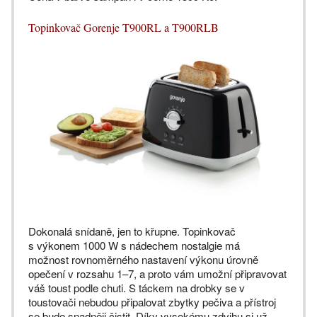
Topinkovač Gorenje T900RL a T900RLB
Dokonalá snídaně, jen to křupne. Topinkovač
s výkonem 1000 W s nádechem nostalgie má
možnost rovnoměrného nastavení výkonu úrovně
opečení v rozsahu 1–7, a proto vám umožní připravovat
váš toust podle chuti. S táckem na drobky se v
toustovači nebudou připalovat zbytky pečiva a přístroj
se bude snadněji čistit. Díky vysokému zdvihu si už