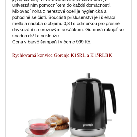
univerzálním pomocníkem do každé domácnosti.
Mixovací noha z nerezové oceli je hygienická a
pohodlně se čistí. Součástí příslušenství je i šlehací
metla a nádoba o objemu 0,8 l s odměrkou pro přesné
dávkování s nerezovým sekáčkem. Gumová rukojeť se
snadno drží a neklouže.
Cena v barvě šampaň i v černé 999 Kč.
Rychlovarná konvice Gorenje K15RL a K15RLBK