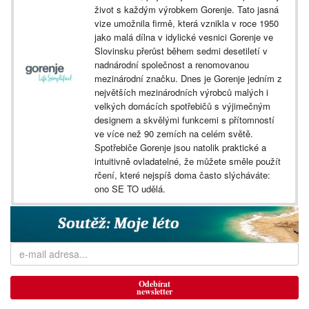
život s každým výrobkem Gorenje. Tato jasná
vize umožnila firmě, která vznikla v roce 1950
jako malá dílna v idylické vesnici Gorenje ve
Slovinsku přerůst během sedmi desetiletí v
nadnárodní společnost a renomovanou
mezinárodní značku. Dnes je Gorenje jedním z
největších mezinárodních výrobců malých i
velkých domácích spotřebičů s výjimečným
designem a skvělými funkcemi s přítomností
ve více než 90 zemích na celém světě.
Spotřebiče Gorenje jsou natolik praktické a
intuitivně ovladatelné, že můžete směle použít
rčení, které nejspíš doma často slýcháváte:
ono SE TO udělá.
Odebírat
newsletter