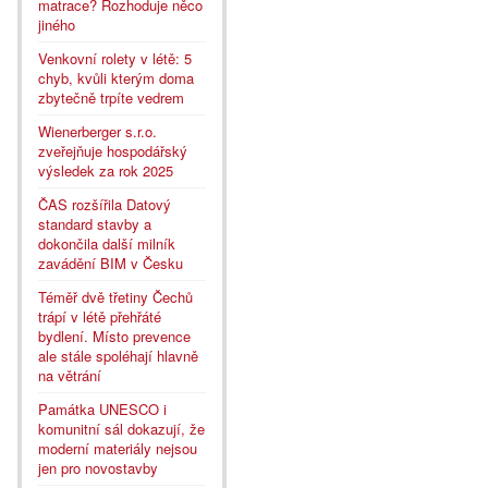
matrace? Rozhoduje něco
jiného
Venkovní rolety v létě: 5
chyb, kvůli kterým doma
zbytečně trpíte vedrem
Wienerberger s.r.o.
zveřejňuje hospodářský
výsledek za rok 2025
ČAS rozšířila Datový
standard stavby a
dokončila další milník
zavádění BIM v Česku
Téměř dvě třetiny Čechů
trápí v létě přehřáté
bydlení. Místo prevence
ale stále spoléhají hlavně
na větrání
Památka UNESCO i
komunitní sál dokazují, že
moderní materiály nejsou
jen pro novostavby