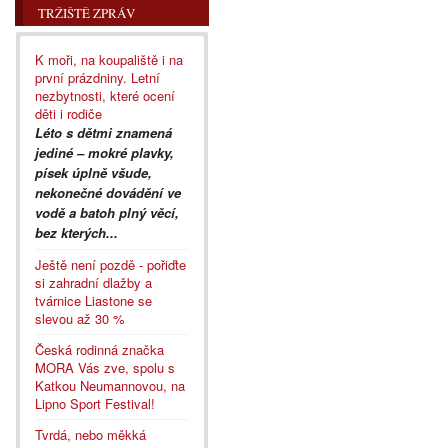
TRŽIŠTĚ ZPRÁV
K moři, na koupaliště i na
první prázdniny. Letní
nezbytnosti, které ocení
děti i rodiče
Léto s dětmi znamená
jediné – mokré plavky,
písek úplně všude,
nekonečné dovádění ve
vodě a batoh plný věcí,
bez kterých...
Ještě není pozdě - pořiďte
si zahradní dlažby a
tvárnice Liastone se
slevou až 30 %
Česká rodinná značka
MORA Vás zve, spolu s
Katkou Neumannovou, na
Lipno Sport Festival!
Tvrdá, nebo měkká