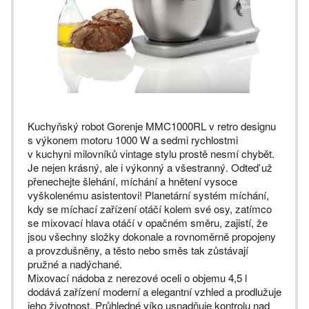
Kuchyňský robot Gorenje MMC1000RL v retro designu
s výkonem motoru 1000 W a sedmi rychlostmi
v kuchyni milovníků vintage stylu prostě nesmí chybět.
Je nejen krásný, ale i výkonný a všestranný. Odteď už
přenechejte šlehání, míchání a hnětení vysoce
vyškolenému asistentovi! Planetární systém míchání,
kdy se míchací zařízení otáčí kolem své osy, zatímco
se mixovací hlava otáčí v opačném směru, zajistí, že
jsou všechny složky dokonale a rovnoměrně propojeny
a provzdušněny, a těsto nebo směs tak zůstávají
pružné a nadýchané.
Mixovací nádoba z nerezové oceli o objemu 4,5 l
dodává zařízení moderní a elegantní vzhled a prodlužuje
jeho životnost. Průhledné víko usnadňuje kontrolu nad