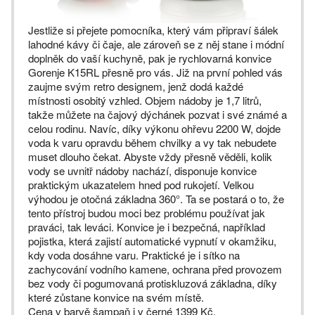
Jestliže si přejete pomocníka, který vám připraví šálek
lahodné kávy či čaje, ale zároveň se z něj stane i módní
doplněk do vaší kuchyně, pak je rychlovarná konvice
Gorenje K15RL přesně pro vás. Již na první pohled vás
zaujme svým retro designem, jenž dodá každé
místnosti osobitý vzhled. Objem nádoby je 1,7 litrů,
takže můžete na čajový dýchánek pozvat i své známé a
celou rodinu. Navíc, díky výkonu ohřevu 2200 W, dojde
voda k varu opravdu během chvilky a vy tak nebudete
muset dlouho čekat. Abyste vždy přesně věděli, kolik
vody se uvnitř nádoby nachází, disponuje konvice
praktickým ukazatelem hned pod rukojetí. Velkou
výhodou je otočná základna 360°. Ta se postará o to, že
tento přístroj budou moci bez problému používat jak
praváci, tak leváci. Konvice je i bezpečná, například
pojistka, která zajistí automatické vypnutí v okamžiku,
kdy voda dosáhne varu. Praktické je i sítko na
zachycování vodního kamene, ochrana před provozem
bez vody či pogumovaná protiskluzová základna, díky
které zůstane konvice na svém místě.
Cena v barvě šampaň i v černé 1399 Kč.