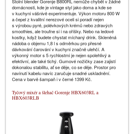
Stolní blender Gorenje B800RL nemůže chybět v žádné
domácnosti, kde je vintage styl jako doma a kde se
v kuchyni vášnivě experimentuje. Výkon motoru 800 W
a čepel z kvalitní nerezové oceli si poradí nejen
s výrobou pyré, polévkových krémů nebo zdravých
smoothies, ale troufne si i na oříšky. Nebo na ledové
kostky, když budete chystat míchaný drink. Skleněná
nádoba o objemu 1,8 l s odměrkou pro přesné
dávkování čarování v kuchyni značně ulehčí. A
výkonný motor s 5 rychlostmi je nejen spolehlivý a
efektivní, ale také tichý. Gumové nožičky zase zajistí
dokonalou stabilitu, ať se děje, co se děje. Prostor pro
navinutí kabelu navíc zaručuje snadné uskladnění.
Cena v barvě šampaň i v černé 1399 Kč.
Tyčový mixér a šlehač Gorenje HBX603RL a
HBX603RLB