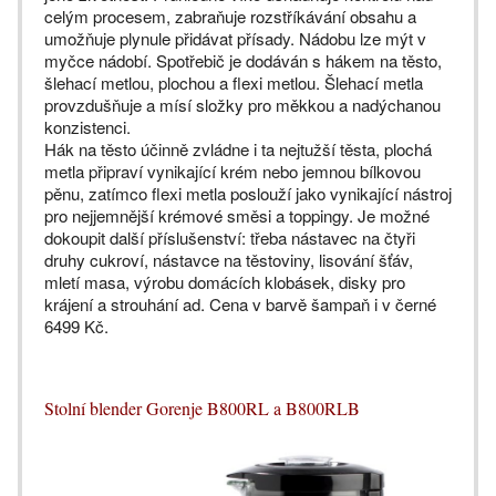
celým procesem, zabraňuje rozstříkávání obsahu a
umožňuje plynule přidávat přísady. Nádobu lze mýt v
myčce nádobí. Spotřebič je dodáván s hákem na těsto,
šlehací metlou, plochou a flexi metlou. Šlehací metla
provzdušňuje a mísí složky pro měkkou a nadýchanou
konzistenci.
Hák na těsto účinně zvládne i ta nejtužší těsta, plochá
metla připraví vynikající krém nebo jemnou bílkovou
pěnu, zatímco flexi metla poslouží jako vynikající nástroj
pro nejjemnější krémové směsi a toppingy. Je možné
dokoupit další příslušenství: třeba nástavec na čtyři
druhy cukroví, nástavce na těstoviny, lisování šťáv,
mletí masa, výrobu domácích klobásek, disky pro
krájení a strouhání ad. Cena v barvě šampaň i v černé
6499 Kč.
Stolní blender Gorenje B800RL a B800RLB