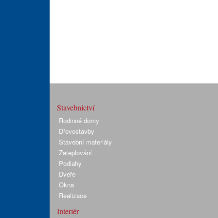
Stavebnictví
Rodinné domy
Dřevostavby
Stavební materiály
Zateplování
Podlahy
Dveře
Okna
Realizace
Interiér