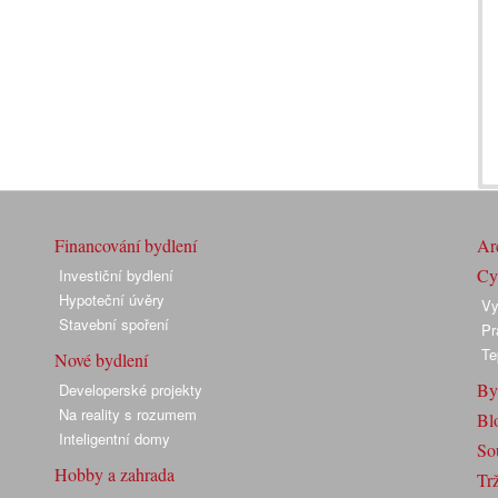
Financování bydlení
Arc
Cyk
Investiční bydlení
Hypoteční úvěry
Vy
Stavební spoření
Pr
Te
Nové bydlení
By
Developerské projekty
Na reality s rozumem
Bl
Inteligentní domy
So
Hobby a zahrada
Trž