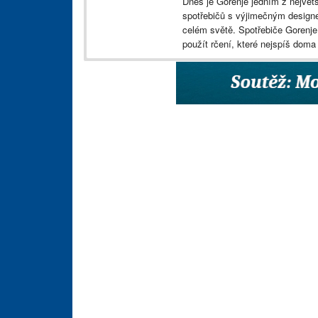
Dnes je Gorenje jedním z nejvě
spotřebičů s výjimečným design
celém světě. Spotřebiče Gorenje 
použít rčení, které nejspíš dom