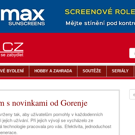
VÉ BYDLENÍ
HOBBY A ZAHRADA
SOUTĚŽE
SERIÁLY
m s novinkami od Gorenje
avrženy tak, aby uživatelům pomohly v každodenních
jejich užívání. Při jejich vývoji se vycházelo ze
á technologie pracovala pro vás. Efektivita, jednoduchost
generace.