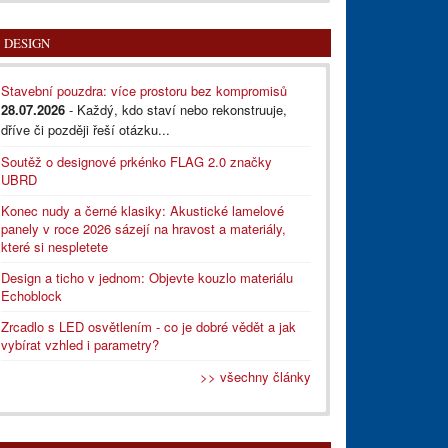
DESIGN
Stavební pouzdra: více prostoru bez kompromisů
28.07.2026
- Každý, kdo staví nebo rekonstruuje,
dříve či později řeší otázku...
Soutěž o designové prkénko FLAG 2.0 značky
UBRD
Konec nudy a černé klasiky: Akustické lamelové
panely v roce 2026 sázejí na hravost a materiály,
které si nespletete
Design a ticho v jednom: Objevte kouzlo materiálu
Echoblock
Zrcadlo s LED osvětlením - co je dobré vědět a jak
vybírat vzhled i parametry?
>> všechny články