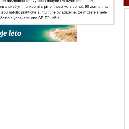
tších mezinárodních výrobců malých i velkých domácích
em a skvělými funkcemi s přítomností ve více než 90 zemích na
jsou natolik praktické a intuitivně ovladatelné, že můžete směle
a často slýcháváte: ono SE TO udělá.