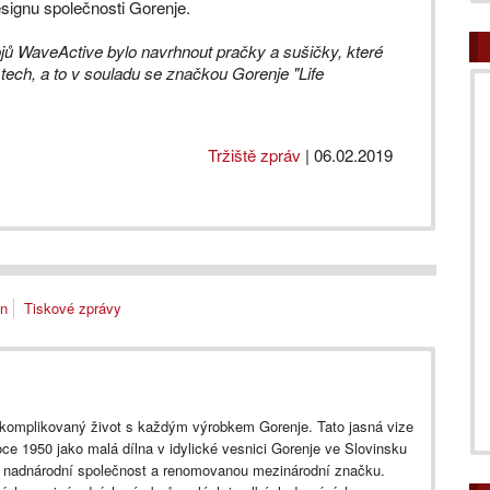
signu společnosti Gorenje.
ojů WaveActive bylo navrhnout pračky a sušičky, které
ch, a to v souladu se značkou Gorenje "Life
Tržiště zpráv
|
06.02.2019
gn
Tiskové zprávy
 komplikovaný život s každým výrobkem Gorenje. Tato jasná vize
roce 1950 jako malá dílna v idylické vesnici Gorenje ve Slovinsku
 v nadnárodní společnost a renomovanou mezinárodní značku.