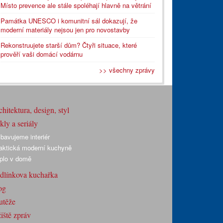
Místo prevence ale stále spoléhají hlavně na větrání
Památka UNESCO i komunitní sál dokazují, že
moderní materiály nejsou jen pro novostavby
Rekonstruujete starší dům? Čtyři situace, které
prověří vaši domácí vodárnu
>> všechny zprávy
hitektura, design, styl
ly a seriály
bavujeme interiér
aktická moderní kuchyně
plo v domě
dlínkova kuchařka
og
utěže
iště zpráv