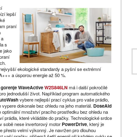
cí
zí lepší
ské
ram praní
a
 a
la s
e jako
 praní
ch.
ejvyšší ekologické standardy a pyšní se extrémní
u A+++ a úsporou energie až 50 %.
 gorenje WaveActive
W2S846LN
má i další pokročilé
pro jednodušší život. Například program automatického
utoWash
vybere nejlepší prací cyklus pro vaše prádlo,
e vypere dokonale bez ohledu na jeho materiál.
DoseAid
 optimální množství pracího prostředku bez ohledu na
í prádla, které vkládáte do pračky. Technologické srdce
v sobě nese invertorový motor
PowerDrive
, který je
ale přesto velmi výkonný. Je navržen pro dlouhou
st vaší pračky, přičemž šetří energii při každém cyklu se