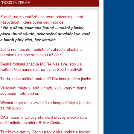
TRŽIŠTĚ ZPRÁV
K moři, na koupaliště i na první prázdniny. Letní
nezbytnosti, které ocení děti i rodiče
Léto s dětmi znamená jediné – mokré plavky,
písek úplně všude, nekonečné dovádění ve vodě
a batoh plný věcí, bez kterých...
Ještě není pozdě - pořiďte si zahradní dlažby a
tvárnice Liastone se slevou až 30 %
Česká rodinná značka MORA Vás zve, spolu s
Katkou Neumannovou, na Lipno Sport Festival!
Tvrdá, nebo měkká matrace? Rozhoduje něco jiného
Venkovní rolety v létě: 5 chyb, kvůli kterým doma
zbytečně trpíte vedrem
Wienerberger s.r.o. zveřejňuje hospodářský výsledek
za rok 2025
ČAS rozšířila Datový standard stavby a dokončila
další milník zavádění BIM v Česku
Téměř dvě třetiny Čechů trápí v létě přehřáté bydlení.