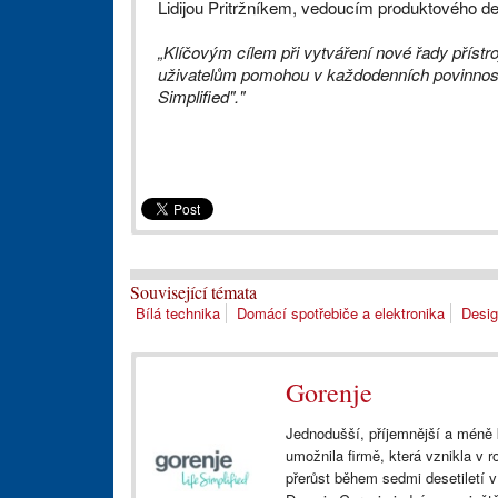
Lidijou Pritržníkem, vedoucím produktového de
„Klíčovým cílem při vytváření nové řady přístr
uživatelům pomohou v každodenních povinnoste
Simplified"."
Související témata
Bílá technika
Domácí spotřebiče a elektronika
Desi
Gorenje
Jednodušší, příjemnější a méně
umožnila firmě, která vznikla v 
přerůst během sedmi desetiletí