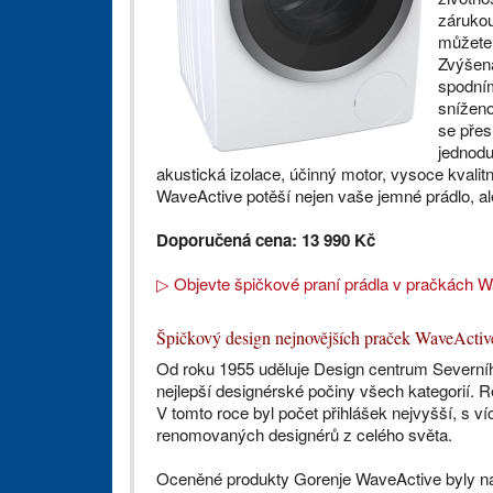
zárukou
můžete 
Zvýšená
spodní
sníženo
se přes
jednodu
akustická izolace, účinný motor, vysoce kvalitn
WaveActive potěší nejen vaše jemné prádlo, ale
Doporučená cena: 13 990 Kč
▷ Objevte špičkové praní prádla v pračkách 
Špičkový design nejnovějších praček WaveActive
Od roku 1955 uděluje Design centrum Severníh
nejlepší designérské počiny všech kategorií. 
V tomto roce byl počet přihlášek nejvyšší, s v
renomovaných designérů z celého světa.
Oceněné produkty Gorenje WaveActive byly n