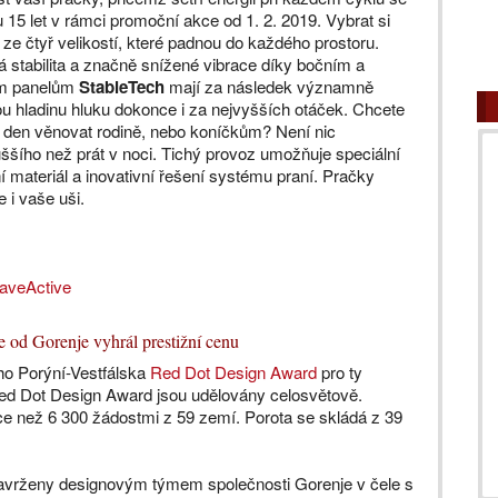
 15 let v rámci promoční akce od 1. 2. 2019. Vybrat si
ze čtyř velikostí, které padnou do každého prostoru.
 stabilita a značně snížené vibrace díky bočním a
m panelům
StableTech
mají za následek významně
u hladinu hluku dokonce i za nejvyšších otáček. Chcete
 den věnovat rodině, nebo koníčkům? Není nic
ššího než prát v noci. Tichý provoz umožňuje speciální
í materiál a inovativní řešení systému praní. Pračky
 i vaše uši.
WaveActive
 od Gorenje vyhrál prestižní cenu
o Porýní-Vestfálska
Red Dot Design Award
pro ty
Red Dot Design Award jsou udělovány celosvětově.
íce než 6 300 žádostmi z 59 zemí. Porota se skládá z 39
avrženy designovým týmem společnosti Gorenje v čele s