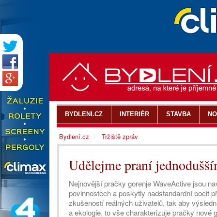
BYDLENI.CZ
INTERIÉR
STAVBA
NO
Bydlení.cz
Tržiště zpráv
Udělejme praní jednodušší
Nejnovější pračky gorenje WaveActive jsou n
povinnostech a poskytly nadstandardní pocit při 
zkušeností reálných uživatelů, tak aby výsledn
a ekologie, to vše charakterizuje pračky nové 