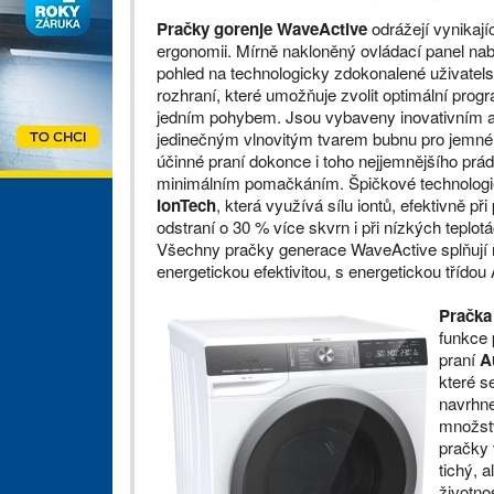
Pračky gorenje WaveActive
odrážejí vynikají
ergonomii. Mírně nakloněný ovládací panel nabí
pohled na technologicky zdokonalené uživatel
rozhraní, které umožňuje zvolit optimální prog
jedním pohybem. Jsou vybaveny inovativním 
jedinečným vlnovitým tvarem bubnu pro jemné
účinné praní dokonce i toho nejjemnějšího prád
minimálním pomačkáním. Špičkové technologi
IonTech
, která využívá sílu iontů, efektivně při
odstraní o 30 % více skvrn i při nízkých teplotá
Všechny pračky generace WaveActive splňují n
energetickou efektivitou, s energetickou třído
Pračka
funkce 
praní
A
které s
navrhne
množstv
pračky 
tichý, 
životno