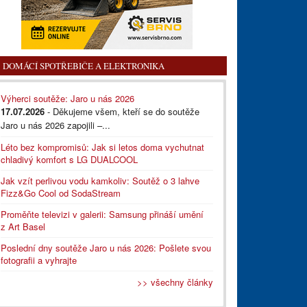
DOMÁCÍ SPOTŘEBIČE A ELEKTRONIKA
Výherci soutěže: Jaro u nás 2026
17.07.2026
- Děkujeme všem, kteří se do soutěže
Jaro u nás 2026 zapojili –...
Léto bez kompromisů: Jak si letos doma vychutnat
chladivý komfort s LG DUALCOOL
Jak vzít perlivou vodu kamkoliv: Soutěž o 3 lahve
Fizz&Go Cool od SodaStream
Proměňte televizi v galerii: Samsung přináší umění
z Art Basel
Poslední dny soutěže Jaro u nás 2026: Pošlete svou
fotografii a vyhrajte
>> všechny články