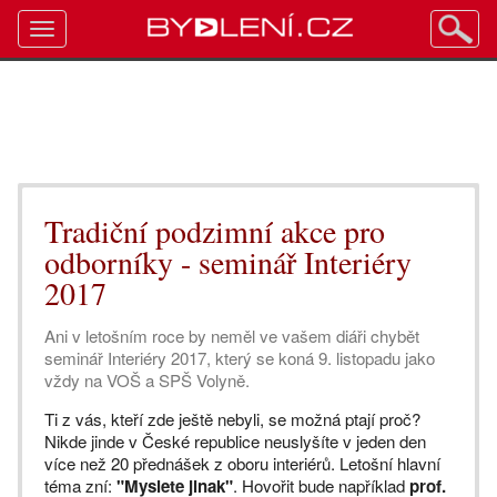
Toggle
navigation
Tradiční podzimní akce pro
odborníky - seminář Interiéry
2017
Ani v letošním roce by neměl ve vašem diáři chybět
seminář Interiéry 2017, který se koná 9. listopadu jako
vždy na VOŠ a SPŠ Volyně.
Ti z vás, kteří zde ještě nebyli, se možná ptají proč?
Nikde jinde v České republice neuslyšíte v jeden den
více než 20 přednášek z oboru interiérů. Letošní hlavní
téma zní:
"Myslete jinak"
. Hovořit bude například
prof.