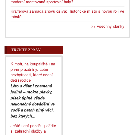
moderní montované sportovní haly?
Krafferova zahrada znovu ožívá: Historické místo s novou rolí ve
městě
>> všechny články
TRŽIŠTĚ ZPRÁV
K moři, na koupaliště i na
první prázdniny. Letní
nezbytnosti, které ocení
děti i rodiče
Léto s dětmi znamená
jediné – mokré plavky,
písek úplně všude,
nekonečné dovádění ve
vodě a batoh plný věcí,
bez kterých...
Ještě není pozdě - pořiďte
si zahradní dlažby a