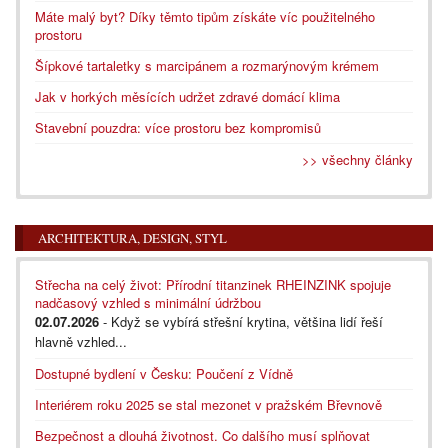
Máte malý byt? Díky těmto tipům získáte víc použitelného
prostoru
Šípkové tartaletky s marcipánem a rozmarýnovým krémem
Jak v horkých měsících udržet zdravé domácí klima
Stavební pouzdra: více prostoru bez kompromisů
>> všechny články
ARCHITEKTURA, DESIGN, STYL
Střecha na celý život: Přírodní titanzinek RHEINZINK spojuje
nadčasový vzhled s minimální údržbou
02.07.2026
- Když se vybírá střešní krytina, většina lidí řeší
hlavně vzhled...
Dostupné bydlení v Česku: Poučení z Vídně
Interiérem roku 2025 se stal mezonet v pražském Břevnově
Bezpečnost a dlouhá životnost. Co dalšího musí splňovat