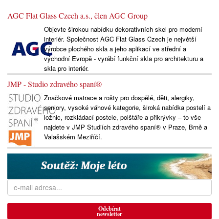
AGC Flat Glass Czech a.s., člen AGC Group
Objevte širokou nabídku dekorativních skel pro moderní
interiér. Společnost AGC Flat Glass Czech je největší
výrobce plochého skla a jeho aplikací ve střední a
východní Evropě - vyrábí funkční skla pro architekturu a
skla pro interiér.
JMP - Studio zdravého spaní®
Značkové matrace a rošty pro dospělé, děti, alergiky,
seniory, vysoké váhové kategorie, široká nabídka postelí a
ložnic, rozkládací postele, polštáře a přikrývky – to vše
najdete v JMP Studiích zdravého spaní® v Praze, Brně a
Valašském Meziříčí.
Odebírat
newsletter