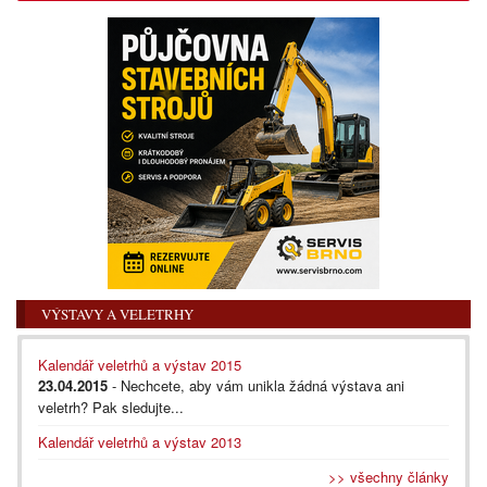
VÝSTAVY A VELETRHY
Kalendář veletrhů a výstav 2015
23.04.2015
- Nechcete, aby vám unikla žádná výstava ani
veletrh? Pak sledujte...
Kalendář veletrhů a výstav 2013
>> všechny články