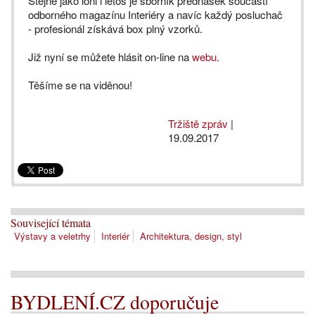
Stejně jako loni i letos je sborník přednášek součástí
odborného magazínu Interiéry a navíc každý posluchač
- profesionál získává box plný vzorků.
Již nyní se můžete hlásit on-line na
webu
.
Těšíme se na viděnou!
Tržiště zpráv
|
19.09.2017
Související témata
Výstavy a veletrhy
Interiér
Architektura, design, styl
BYDLENÍ.CZ doporučuje