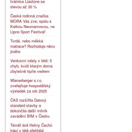
tvárnice Liastone se
slevou až 30 %
Česká rodinná značka
MORA Vás zve, spolu s
Katkou Neumannovou, na
Lipno Sport Festival!
Tvrdá, nebo měkká
matrace? Rozhoduje něco
jiného
Venkovní rolety v létě: 5
chyb, kvůli kterým doma
zbytečně trpíte vedrem
Wienerberger s.r.o.
zveřejňuje hospodářský
výsledek za rok 2025
ČAS rozšířila Datový
standard stavby a
dokončila další milník
zavádění BIM v Česku
Téměř dvě třetiny Čechů
trápí v létě přehřáté