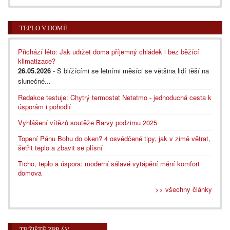
TEPLO V DOMĚ
Přichází léto: Jak udržet doma příjemný chládek i bez běžící
klimatizace?
26.05.2026
- S blížícími se letními měsíci se většina lidí těší na
slunečné...
Redakce testuje: Chytrý termostat Netatmo - jednoduchá cesta k
úsporám i pohodlí
Vyhlášení vítězů soutěže Barvy podzimu 2025
Topení Pánu Bohu do oken? 4 osvědčené tipy, jak v zimě větrat,
šetřit teplo a zbavit se plísní
Ticho, teplo a úspora: moderní sálavé vytápění mění komfort
domova
>> všechny články
TRŽIŠTĚ ZPRÁV