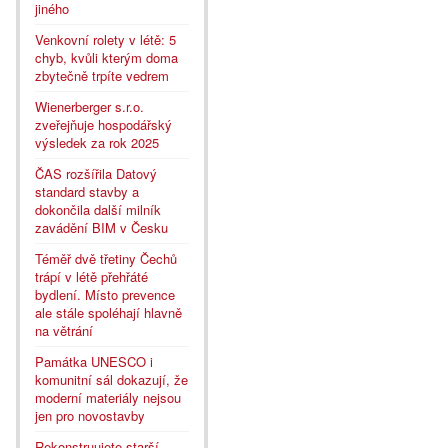
jiného
Venkovní rolety v létě: 5
chyb, kvůli kterým doma
zbytečně trpíte vedrem
Wienerberger s.r.o.
zveřejňuje hospodářský
výsledek za rok 2025
ČAS rozšířila Datový
standard stavby a
dokončila další milník
zavádění BIM v Česku
Téměř dvě třetiny Čechů
trápí v létě přehřáté
bydlení. Místo prevence
ale stále spoléhají hlavně
na větrání
Památka UNESCO i
komunitní sál dokazují, že
moderní materiály nejsou
jen pro novostavby
Rekonstruujete starší