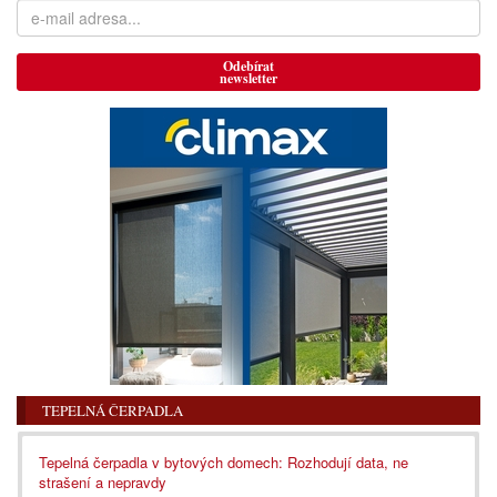
Odebírat
newsletter
TEPELNÁ ČERPADLA
Tepelná čerpadla v bytových domech: Rozhodují data, ne
strašení a nepravdy