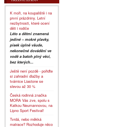
K moři, na koupaliště i na
první prázdniny. Letní
nezbytnosti, které ocení
děti i rodiče
Léto s dětmi znamená
jediné – mokré plavky,
písek úplně všude,
nekonečné dovádění ve
vodě a batoh plný věcí,
bez kterých...
Ještě není pozdě - pořiďte
si zahradní dlažby a
tvárnice Liastone se
slevou až 30 %
Česká rodinná značka
MORA Vás zve, spolu s
Katkou Neumannovou, na
Lipno Sport Festival!
Tvrdá, nebo měkká
matrace? Rozhoduje něco