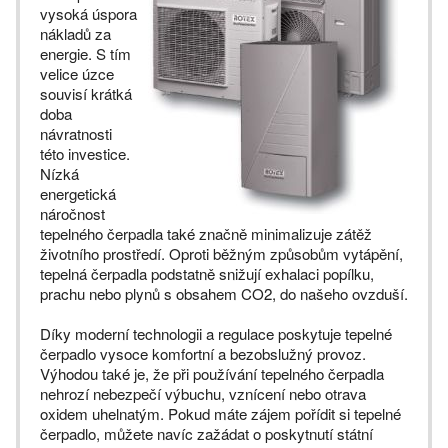
vysoká úspora
nákladů za
energie. S tím
velice úzce
souvisí krátká
doba
návratnosti
této investice.
Nízká
energetická
náročnost
tepelného čerpadla také značně minimalizuje zátěž
životního prostředí. Oproti běžným způsobům vytápění,
tepelná čerpadla podstatně snižují exhalaci popílku,
prachu nebo plynů s obsahem CO2, do našeho ovzduší.
Díky moderní technologii a regulace poskytuje tepelné
čerpadlo vysoce komfortní a bezobslužný provoz.
Výhodou také je, že při používání tepelného čerpadla
nehrozí nebezpečí výbuchu, vznícení nebo otrava
oxidem uhelnatým. Pokud máte zájem pořídit si tepelné
čerpadlo, můžete navíc zažádat o poskytnutí státní