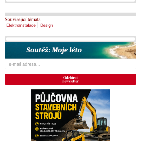
Související témata
Elektroinstalace
Design
Odebírat
newsletter