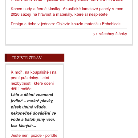
Konec nudy a černé klasiky: Akustické lamelové panely v roce
2026 sázejí na hravost a materiály, které si nespletete
Design a ticho v jednom: Objevte kouzlo materiálu Echoblock
>> všechny články
TRŽIŠTĚ ZPRÁV
K moři, na koupaliště i na
první prázdniny. Letní
nezbytnosti, které ocení
děti i rodiče
Léto s dětmi znamená
jediné – mokré plavky,
písek úplně všude,
nekonečné dovádění ve
vodě a batoh plný věcí,
bez kterých...
Ještě není pozdě - pořiďte