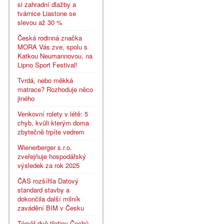
si zahradní dlažby a
tvárnice Liastone se
slevou až 30 %
Česká rodinná značka
MORA Vás zve, spolu s
Katkou Neumannovou, na
Lipno Sport Festival!
Tvrdá, nebo měkká
matrace? Rozhoduje něco
jiného
Venkovní rolety v létě: 5
chyb, kvůli kterým doma
zbytečně trpíte vedrem
Wienerberger s.r.o.
zveřejňuje hospodářský
výsledek za rok 2025
ČAS rozšířila Datový
standard stavby a
dokončila další milník
zavádění BIM v Česku
Téměř dvě třetiny Čechů