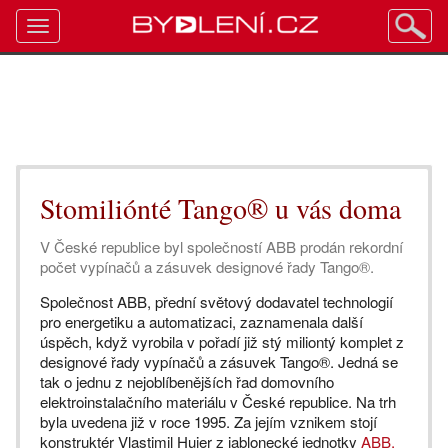
Toggle
navigation
Stomiliónté Tango® u vás doma
V České republice byl společností ABB prodán rekordní
počet vypínačů a zásuvek designové řady Tango®.
Společnost ABB, přední světový dodavatel technologií
pro energetiku a automatizaci, zaznamenala další
úspěch, když vyrobila v pořadí již stý miliontý komplet z
designové řady vypínačů a zásuvek Tango®. Jedná se
tak o jednu z nejoblíbenějších řad domovního
elektroinstalačního materiálu v České republice. Na trh
byla uvedena již v roce 1995. Za jejím vznikem stojí
konstruktér Vlastimil Hujer z jablonecké jednotky
ABB,