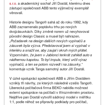
s.r.o.
a akademický sochař Jiří Dostál, kterému dnes
zástupci společnosti ABB tento výjimečný exemplář
věnovali.
Historie designu Tango® sahá až do roku 1992, kdy
ABB zaznamenalo poptávku trhu po nových
dvojzásuvkách. Díky změně norem už nevyhovoval
původní design Classic a musel být nahrazen.
„Požadavek na design dalších nových vypínačů a
zásuvek byla výzva. Představoval jsem si vypínač v
interiéru a snažil se, aby zaujal i okruh mých přátel.
Vzpomínám, že jsem v Jablonci tenkrát zahlédl auto s
nádhernou kapotou. To byl impuls, který určil výraz
vypínačů, a ten se potom rozvedl i na zásuvky,“
komentuje vznik Tanga samotný autor Jiří Dostál.
V úzké spolupráci společnosti ABB s Jiřím Dostálem
vznikly tři návrhy, ze kterých následně vzešlo Tango®.
Liberecká počítačová firma BEKO nabídla možnost
externí spolupráce na počítači v třírozměrném prostoru.
Nejdříve pan Dostál vytvořil sádrový model v měřítku
1:1, podle něhož se připravily podklady pro počítač,