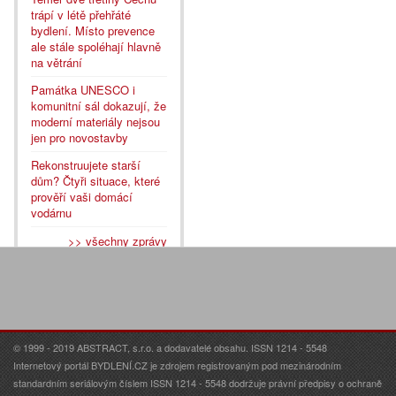
trápí v létě přehřáté
bydlení. Místo prevence
ale stále spoléhají hlavně
na větrání
Památka UNESCO i
komunitní sál dokazují, že
moderní materiály nejsou
jen pro novostavby
Rekonstruujete starší
dům? Čtyři situace, které
prověří vaši domácí
vodárnu
>> všechny zprávy
© 1999 - 2019 ABSTRACT, s.r.o. a dodavatelé obsahu. ISSN 1214 - 5548
Internetový portál BYDLENÍ.CZ je zdrojem registrovaným pod mezinárodním
standardním seriálovým číslem ISSN 1214 - 5548 dodržuje právní předpisy o ochraně