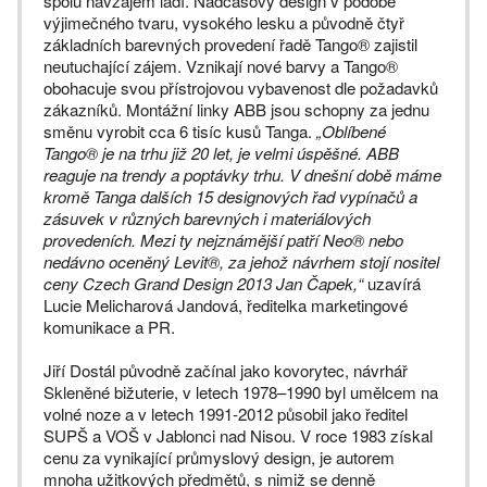
spolu navzájem ladí. Nadčasový design v podobě
výjimečného tvaru, vysokého lesku a původně čtyř
základních barevných provedení řadě Tango® zajistil
neutuchající zájem. Vznikají nové barvy a Tango®
obohacuje svou přístrojovou vybavenost dle požadavků
zákazníků. Montážní linky ABB jsou schopny za jednu
směnu vyrobit cca 6 tisíc kusů Tanga.
„Oblíbené
Tango® je na trhu již 20 let, je velmi úspěšné. ABB
reaguje na trendy a poptávky trhu. V dnešní době máme
kromě Tanga dalších 15 designových řad vypínačů a
zásuvek v různých barevných i materiálových
provedeních. Mezi ty nejznámější patří Neo® nebo
nedávno oceněný Levit®, za jehož návrhem stojí nositel
ceny Czech Grand Design 2013 Jan Čapek,“
uzavírá
Lucie Melicharová Jandová, ředitelka marketingové
komunikace a PR.
Jiří Dostál původně začínal jako kovorytec, návrhář
Skleněné bižuterie, v letech 1978–1990 byl umělcem na
volné noze a v letech 1991-2012 působil jako ředitel
SUPŠ a VOŠ v Jablonci nad Nisou. V roce 1983 získal
cenu za vynikající průmyslový design, je autorem
mnoha užitkových předmětů, s nimiž se denně