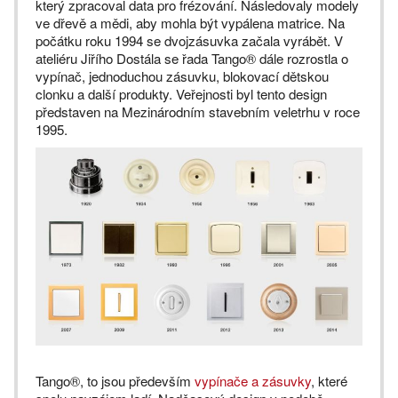
který zpracoval data pro frézování. Následovaly modely
ve dřevě a mědi, aby mohla být vypálena matrice. Na
počátku roku 1994 se dvojzásuvka začala vyrábět. V
ateliéru Jiřího Dostála se řada Tango® dále rozrostla o
vypínač, jednoduchou zásuvku, blokovací dětskou
clonku a další produkty. Veřejnosti byl tento design
představen na Mezinárodním stavebním veletrhu v roce
1995.
Tango®, to jsou především
vypínače a zásuvky
, které