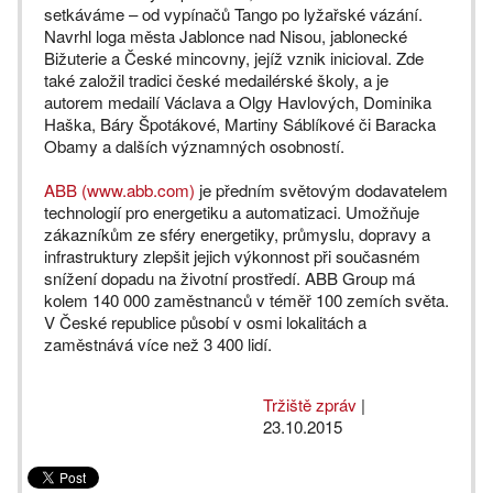
setkáváme – od vypínačů Tango po lyžařské vázání.
Navrhl loga města Jablonce nad Nisou, jablonecké
Bižuterie a České mincovny, jejíž vznik inicioval. Zde
také založil tradici české medailérské školy, a je
autorem medailí Václava a Olgy Havlových, Dominika
Haška, Báry Špotákové, Martiny Sáblíkové či Baracka
Obamy a dalších významných osobností.
ABB (www.abb.com)
je předním světovým dodavatelem
technologií pro energetiku a automatizaci. Umožňuje
zákazníkům ze sféry energetiky, průmyslu, dopravy a
infrastruktury zlepšit jejich výkonnost při současném
snížení dopadu na životní prostředí. ABB Group má
kolem 140 000 zaměstnanců v téměř 100 zemích světa.
V České republice působí v osmi lokalitách a
zaměstnává více než 3 400 lidí.
Tržiště zpráv
|
23.10.2015