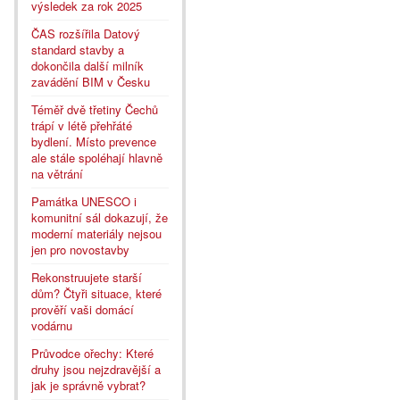
výsledek za rok 2025
ČAS rozšířila Datový
standard stavby a
dokončila další milník
zavádění BIM v Česku
Téměř dvě třetiny Čechů
trápí v létě přehřáté
bydlení. Místo prevence
ale stále spoléhají hlavně
na větrání
Památka UNESCO i
komunitní sál dokazují, že
moderní materiály nejsou
jen pro novostavby
Rekonstruujete starší
dům? Čtyři situace, které
prověří vaši domácí
vodárnu
Průvodce ořechy: Které
druhy jsou nejzdravější a
jak je správně vybrat?