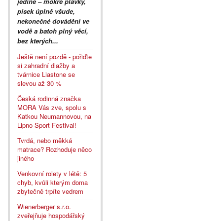
jediné – mokré plavky,
písek úplně všude,
nekonečné dovádění ve
vodě a batoh plný věcí,
bez kterých...
Ještě není pozdě - pořiďte
si zahradní dlažby a
tvárnice Liastone se
slevou až 30 %
Česká rodinná značka
MORA Vás zve, spolu s
Katkou Neumannovou, na
Lipno Sport Festival!
Tvrdá, nebo měkká
matrace? Rozhoduje něco
jiného
Venkovní rolety v létě: 5
chyb, kvůli kterým doma
zbytečně trpíte vedrem
Wienerberger s.r.o.
zveřejňuje hospodářský