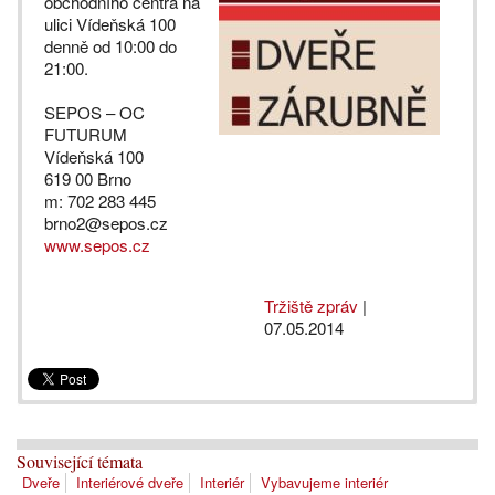
obchodního centra na
ulici Vídeňská 100
denně od 10:00 do
21:00.
SEPOS – OC
FUTURUM
Vídeňská 100
619 00 Brno
m: 702 283 445
brno2@sepos.cz
www.sepos.cz
Tržiště zpráv
|
07.05.2014
Související témata
Dveře
Interiérové dveře
Interiér
Vybavujeme interiér