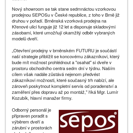
Nový showroom se tak stane sedmnáctou vzorkovou
prodejnou SEPOSu v České republice, z toho v Brně již
druhou v pořadí. Brněnská vzorková prodejna na
Křenové ulici funguje již 12 let a disponuje skladovými
zásobami, které umožňují okamžitý odběr vybraných
modelů dveří.
„Otevření prodejny v brněnském FUTURU je součástí
naší strategie přiblížit se koncovému zákazníkovi, který
bude mít možnost prohlédnout a "osahat" si dveře v
prostoru obchodního centra sedm dní v týdnu. Naším
cílem však nadále zůstává nejenom předvést
zákazníkovi možnosti, které současný trh nabízí, ale
zároveň poskytnout kompletní servis od poradenství a
zaměření přes dopravu až po montáž," říká Mgr. Lumír
Kozubík, hlavní manažer firmy.
Odborný personál je
připraven poradit s
výběrem dveří a
zárubní v prostorách