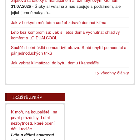
Šípkové tartaletky s marcipánem a rozmarýnovým krémem
31.07.2026
- Šípky si většina z nás spojuje s podzimem, ale
jejich jemně nakyslá...
Jak v horkých měsících udržet zdravé domácí klima
Léto bez kompromisů: Jak si letos doma vychutnat chladivý
komfort s LG DUALCOOL
Soutěž: Letní úklid nemusí být otrava. Stačí chytří pomocníci a
pár jednoduchých triků
Jak vybrat klimatizaci do bytu, domu i kanceláře
>> všechny články
TRŽIŠTĚ ZPRÁV
K moři, na koupaliště i na
první prázdniny. Letní
nezbytnosti, které ocení
děti i rodiče
Léto s dětmi znamená