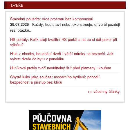
DVEŘE
Stavební pouzdra: více prostoru bez kompromisů
28.07.2026
- Každý, kdo staví nebo rekonstruuje, dříve či později
řeší otázku...
HS portály: Kolik stojí kvalitní HS portál a na co si dát pozor při
výběru?
Hluk z chodby, bouchání dveří i větší nároky na bezpečí. Jak
vybrat dveře do bytu v paneláku
Hliníkové profily tvoří neviditelný štít před plameny i kouřem
Chytré kliky jako součást moderního bydlení: pohodlí,
bezpečnost a přístup bez klíčů
>> všechny články