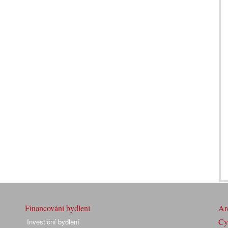
Financování bydlení
Arc
Cyk
Investiční bydlení