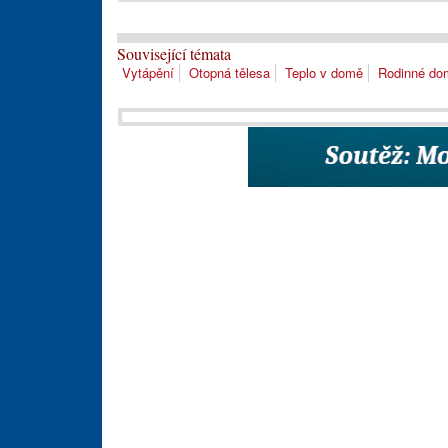
Související témata
Vytápění
Otopná tělesa
Teplo v domě
Rodinné do