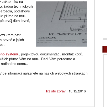
y zákazníka na
ou řadou technických
 čerpadla, podlahové
kt přímo na míru.
pět svůj dům levně,
zi které patří
a pevné a jejich
ost.
ého systému
, projektovou dokumentaci, montáž kotlů,
dalších přímo Vám na míru. Rádi Vám poradíme a
í rodinného domu..
 Více informací naleznete na našich webových stránkách.
Tržiště zpráv
|
13.12.2016