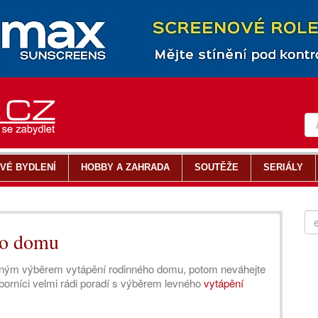
VÉ BYDLENÍ
HOBBY A ZAHRADA
SOUTĚŽE
SERIÁLY
ho domu
vným výběrem vytápění rodinného domu, potom neváhejte
borníci velmi rádi poradí s výběrem levného
vytápění