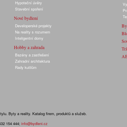
Hypoteční úvěry
Vy
Stavební spoření
Pr
Te
Nové bydlení
By
Developerské projekty
Na reality s rozumem
Bl
Inteligentní domy
So
Hobby a zahrada
Trž
Bazény a zastřešení
A
Zahradní architektura
Rady kutilům
lu. Byty a reality. Katalog firem, produktů a služeb.
 532 154 444
;
info@bydleni.cz