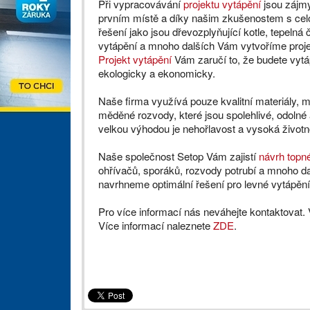
Při vypracovávání
projektu vytápění
jsou zájm
prvním místě a díky našim zkušenostem s cel
řešení jako jsou dřevozplyňující kotle, tepelná
vytápění a mnoho dalších Vám vytvoříme proje
Projekt vytápění
Vám zaručí to, že budete vytá
ekologicky a ekonomicky.
Naše firma využívá pouze kvalitní materiály, me
měděné rozvody, které jsou spolehlivé, odolné 
velkou výhodou je nehořlavost a vysoká životn
Naše společnost Setop Vám zajistí
návrh topn
ohřívačů, sporáků, rozvody potrubí a mnoho 
navrhneme optimální řešení pro levné vytápěn
Pro více informací nás neváhejte kontaktovat.
Více informací naleznete
ZDE
.