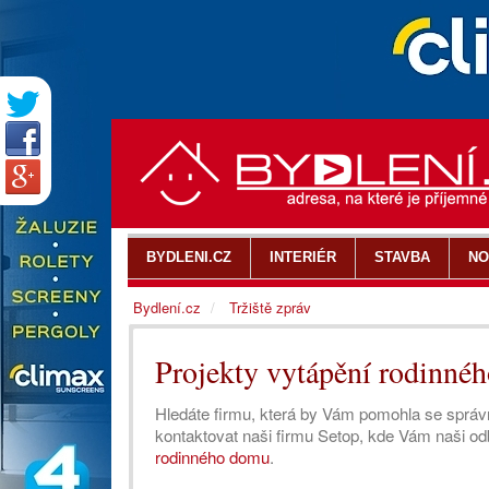
BYDLENI.CZ
INTERIÉR
STAVBA
NO
Bydlení.cz
Tržiště zpráv
Projekty vytápění rodinné
Hledáte firmu, která by Vám pomohla se sprá
kontaktovat naši firmu Setop, kde Vám naši od
rodinného domu
.