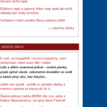
různých druhů tepla
Efektivní teplo a úsporný ohřev vody aneb jak snížit
náklady bez ztráty komfortu
Vyhlášení vítězů soutěže Barvy podzimu 2025
>> všechny články
TRŽIŠTĚ ZPRÁV
K moři, na koupaliště i na první prázdniny. Letní
nezbytnosti, které ocení děti i rodiče
Léto s dětmi znamená jediné – mokré plavky,
písek úplně všude, nekonečné dovádění ve vodě
a batoh plný věcí, bez kterých...
Ještě není pozdě - pořiďte si zahradní dlažby a
tvárnice Liastone se slevou až 30 %
Česká rodinná značka MORA Vás zve, spolu s
Katkou Neumannovou, na Lipno Sport Festival!