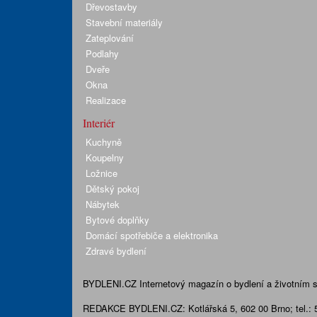
Dřevostavby
Stavební materiály
Zateplování
Podlahy
Dveře
Okna
Realizace
Interiér
Kuchyně
Koupelny
Ložnice
Dětský pokoj
Nábytek
Bytové doplňky
Domácí spotřebiče a elektronika
Zdravé bydlení
BYDLENI.CZ
Internetový magazín o bydlení a životním sty
REDAKCE BYDLENI.CZ:
Kotlářská 5, 602 00 Brno;
tel.: