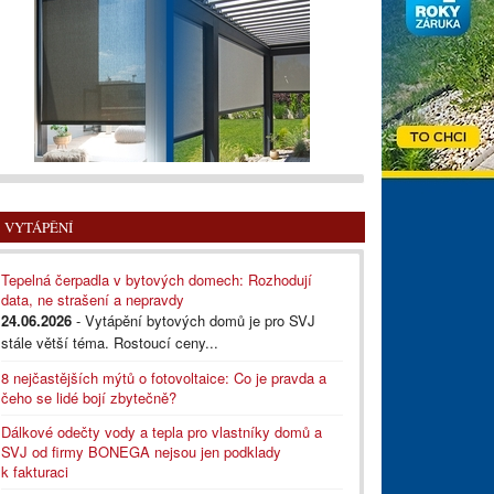
VYTÁPĚNÍ
Tepelná čerpadla v bytových domech: Rozhodují
data, ne strašení a nepravdy
24.06.2026
- Vytápění bytových domů je pro SVJ
stále větší téma. Rostoucí ceny...
8 nejčastějších mýtů o fotovoltaice: Co je pravda a
čeho se lidé bojí zbytečně?
Dálkové odečty vody a tepla pro vlastníky domů a
SVJ od firmy BONEGA nejsou jen podklady
k fakturaci