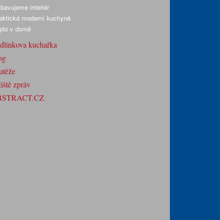
bavujeme interiér
aktická moderní kuchyně
plo v domě
dlínkova kuchařka
og
utěže
iště zpráv
BSTRACT.CZ