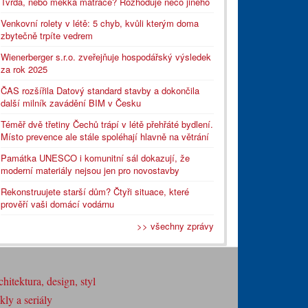
Tvrdá, nebo měkká matrace? Rozhoduje něco jiného
Venkovní rolety v létě: 5 chyb, kvůli kterým doma
zbytečně trpíte vedrem
Wienerberger s.r.o. zveřejňuje hospodářský výsledek
za rok 2025
ČAS rozšířila Datový standard stavby a dokončila
další milník zavádění BIM v Česku
Téměř dvě třetiny Čechů trápí v létě přehřáté bydlení.
Místo prevence ale stále spoléhají hlavně na větrání
Památka UNESCO i komunitní sál dokazují, že
moderní materiály nejsou jen pro novostavby
Rekonstruujete starší dům? Čtyři situace, které
prověří vaši domácí vodárnu
>> všechny zprávy
hitektura, design, styl
ly a seriály