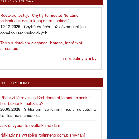
OTOPNÁ TĚLESA
Redakce testuje: Chytrý termostat Netatmo -
jednoduchá cesta k úsporám i pohodlí
12.12.2025
- Chytré vytápění už dávno není jen
doménou technologických...
Teplo s dotekem elegance: Kamna, která tvoří
atmosféru
>> všechny články
TEPLO V DOMĚ
Přichází léto: Jak udržet doma příjemný chládek i
bez běžící klimatizace?
26.05.2026
- S blížícími se letními měsíci se většina
lidí těší na slunečné...
Jak si vybrat fotovoltaiku na dům
Náklady na vytápění rodinného domu: srovnání