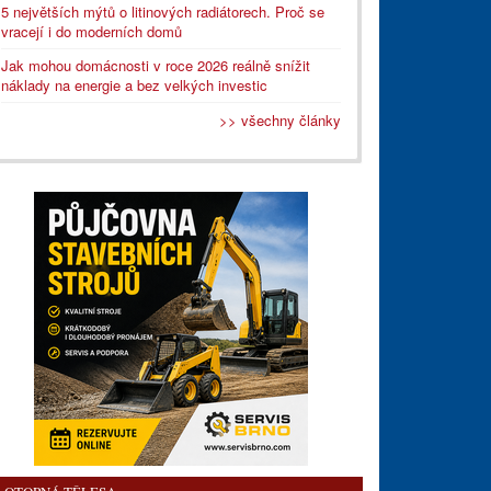
5 největších mýtů o litinových radiátorech. Proč se
vracejí i do moderních domů
Jak mohou domácnosti v roce 2026 reálně snížit
náklady na energie a bez velkých investic
>> všechny články