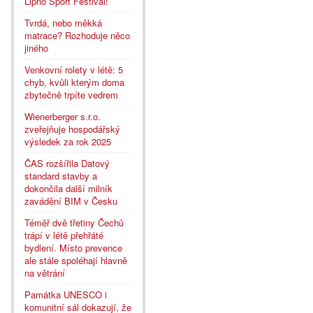
Lipno Sport Festival!
Tvrdá, nebo měkká
matrace? Rozhoduje něco
jiného
Venkovní rolety v létě: 5
chyb, kvůli kterým doma
zbytečně trpíte vedrem
Wienerberger s.r.o.
zveřejňuje hospodářský
výsledek za rok 2025
ČAS rozšířila Datový
standard stavby a
dokončila další milník
zavádění BIM v Česku
Téměř dvě třetiny Čechů
trápí v létě přehřáté
bydlení. Místo prevence
ale stále spoléhají hlavně
na větrání
Památka UNESCO i
komunitní sál dokazují, že