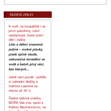
TRŽIŠTĚ ZPRÁV
K moři, na koupaliště i na
první prázdniny. Letní
nezbytnosti, které ocení
děti i rodiče
Léto s dětmi znamená
jediné – mokré plavky,
písek úplně všude,
nekonečné dovádění ve
vodě a batoh plný věcí,
bez kterých...
Ještě není pozdě - pořiďte
si zahradní dlažby a
tvárnice Liastone se
slevou až 30 %
Česká rodinná značka
MORA Vás zve, spolu s
Katkou Neumannovou, na