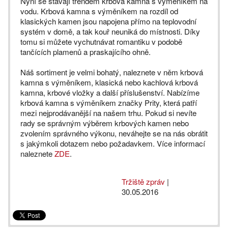
Nyní se stávají trendem krbová kamna s výměníkem na
vodu. Krbová kamna s výměníkem na rozdíl od
klasických kamen jsou napojena přímo na teplovodní
systém v domě, a tak kouř neuniká do místnosti. Díky
tomu si můžete vychutnávat romantiku v podobě
tančících plamenů a praskajícího ohně.
Náš sortiment je velmi bohatý, naleznete v něm krbová
kamna s výměníkem, klasická nebo kachlová krbová
kamna, krbové vložky a další příslušenství. Nabízíme
krbová kamna s výměníkem značky Prity, která patří
mezi nejprodávanější na našem trhu. Pokud si nevíte
rady se správným výběrem krbových kamen nebo
zvolením správného výkonu, neváhejte se na nás obrátit
s jakýmkoli dotazem nebo požadavkem. Více informací
naleznete
ZDE
.
Tržiště zpráv
|
30.05.2016