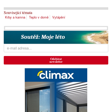
Související témata
Krby a kamna
Teplo v domě
Vytápění
Odebírat
newsletter