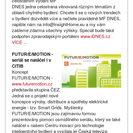
celostátním vydání MF
DNES jedna celostrana věnovaná různým tématům z
oblasti chytrého bydlení. Chcete-li se o nových trendech
v bydlení dozvědět více a nečtete pravidelně MF DNES,
napište nám na info@InsightHome.eu a my vám
zašleme zdarma všechny výtisky. Speciál bude také
podpořen zpravodajským portálem
www.iDNES.cz
VÍCE ...
FUTUR/E/MOTION -
seriál se natáčel i v
CITIB
Koncept
FUTUR/E/MOTION -
www.futuremotion.cz
představila skupina ČEZ.
Jedná se o projekt nové
koncepce výroby, distribuce a spotřeby elektrické
energie - tzv. Smart Grids. Myšlenky
FUTUR/E/MOTION jsou zajímavou formou
prezentovány pomocí osmidílného seriálu, který se také
natáčel v našem Centru inovací pro technologie
inteligentního bydlení a vysílala jej Česká televize.