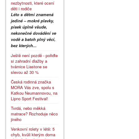
nezbytnosti, které ocení
děti i rodiče
Léto s dětmi znamená
jediné – mokré plavky,
písek úplně všude,
nekonečné dovádění ve
vodě a batoh plný věcí,
bez kterých...
Ještě není pozdě - pořiďte
si zahradní dlažby a
tvárnice Liastone se
slevou až 30 %
Česká rodinná značka
MORA Vás zve, spolu s
Katkou Neumannovou, na
Lipno Sport Festival!
Tvrdá, nebo měkká
matrace? Rozhoduje něco
jiného
Venkovní rolety v létě: 5
chyb, kvůli kterým doma