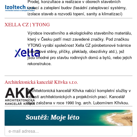
Prodej, konzultace a realizace v oborech stavebních
izolací a zateplení budov (fasádní zateplovací systémy,
izolace staveb a rozvodů topení, sanity a klimatizací)
XELLA CZ | YTONG
Výrobce inovativního a ekologického stavebního materiálu,
který v Česku patří mezi zavedené značky. Pod značkou
YTONG vyrábí společnost Xella CZ pórobetonové tvárnice
(obvodové stěny, příčky, překlady, obezdívky atd.), jež
jsou vhodné pro stavbu rodinných domů a bytů, nebo jejich
rekonstrukce.
Architektonická kancelář Křivka s.r.o.
Architektonická kancelář Křivka nabízí kompletní služby v
oblasti architektonických a projekčních prací. Kancelář
byla založena v roce 1990 Ing. arch. Lubomírem Křivkou.