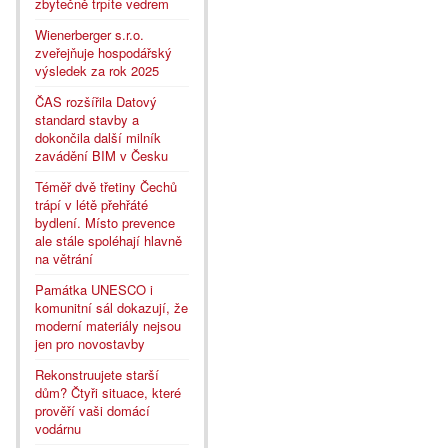
zbytečně trpíte vedrem
Wienerberger s.r.o.
zveřejňuje hospodářský
výsledek za rok 2025
ČAS rozšířila Datový
standard stavby a
dokončila další milník
zavádění BIM v Česku
Téměř dvě třetiny Čechů
trápí v létě přehřáté
bydlení. Místo prevence
ale stále spoléhají hlavně
na větrání
Památka UNESCO i
komunitní sál dokazují, že
moderní materiály nejsou
jen pro novostavby
Rekonstruujete starší
dům? Čtyři situace, které
prověří vaši domácí
vodárnu