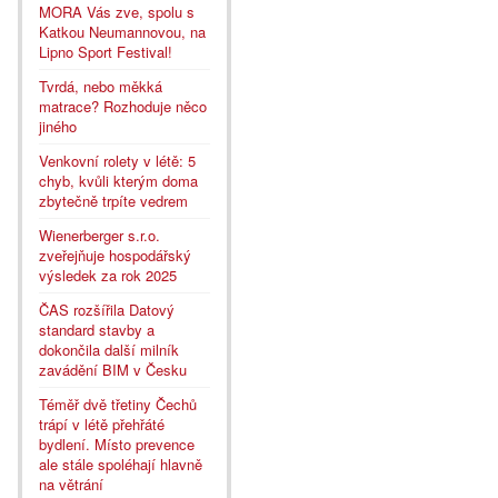
MORA Vás zve, spolu s
Katkou Neumannovou, na
Lipno Sport Festival!
Tvrdá, nebo měkká
matrace? Rozhoduje něco
jiného
Venkovní rolety v létě: 5
chyb, kvůli kterým doma
zbytečně trpíte vedrem
Wienerberger s.r.o.
zveřejňuje hospodářský
výsledek za rok 2025
ČAS rozšířila Datový
standard stavby a
dokončila další milník
zavádění BIM v Česku
Téměř dvě třetiny Čechů
trápí v létě přehřáté
bydlení. Místo prevence
ale stále spoléhají hlavně
na větrání