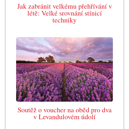
Jak zabránit velkému přehřívání v
létě: Velké srovnání stínicí
techniky
Soutěž o voucher na oběd pro dva
v Levandulovém údolí