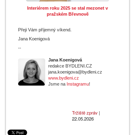
Interiérem roku 2025 se stal mezonet v
pražském Břevnově
Přeji Vám příjemný víkend.
Jana Koenigová
--
Jana Koenigová
redakce BYDLENI.CZ
jana.koenigova@bydleni.cz
www.bydleni.cz
Jsme na
Instagramu
!
Tržiště zpráv
|
22.05.2026