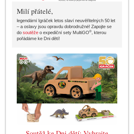
Milí přátelé,
legendární Igráček letos slaví neuvěřitelných 50 let
– a oslavy jsou opravdu dobrodružné! Zapojte se
®
do
soutěže
o expediční sety MultiGO
, kterou
pořádáme ke Dni dětí!
Soutěž ke Dni dětí: Vyhrajte