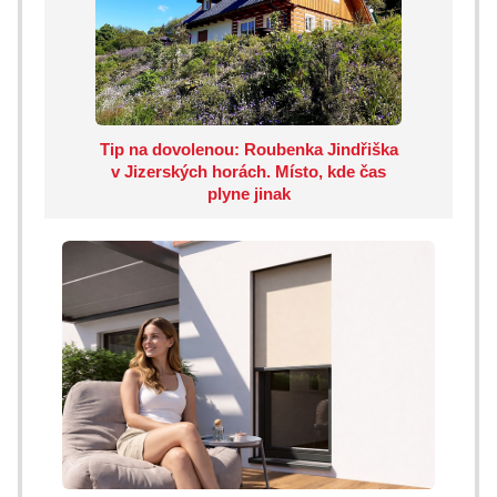
Tip na dovolenou: Roubenka Jindřiška
v Jizerských horách. Místo, kde čas
plyne jinak