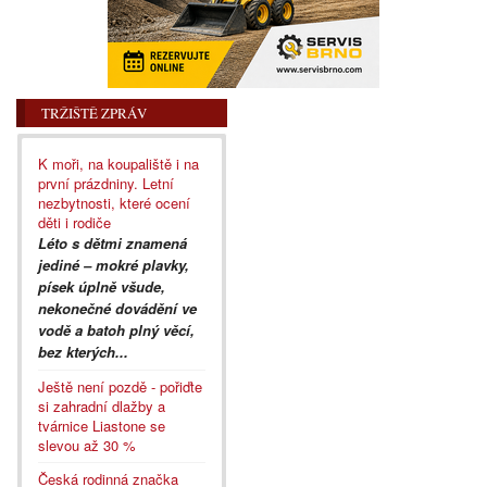
TRŽIŠTĚ ZPRÁV
K moři, na koupaliště i na
první prázdniny. Letní
nezbytnosti, které ocení
děti i rodiče
Léto s dětmi znamená
jediné – mokré plavky,
písek úplně všude,
nekonečné dovádění ve
vodě a batoh plný věcí,
bez kterých...
Ještě není pozdě - pořiďte
si zahradní dlažby a
tvárnice Liastone se
slevou až 30 %
Česká rodinná značka