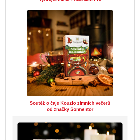
Soutěž o čaje Kouzlo zimních večerů
od značky Sonnentor