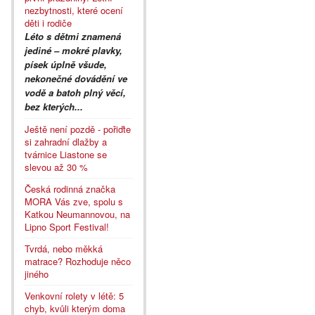
nezbytnosti, které ocení
děti i rodiče
Léto s dětmi znamená
jediné – mokré plavky,
písek úplně všude,
nekonečné dovádění ve
vodě a batoh plný věcí,
bez kterých...
Ještě není pozdě - pořiďte
si zahradní dlažby a
tvárnice Liastone se
slevou až 30 %
Česká rodinná značka
MORA Vás zve, spolu s
Katkou Neumannovou, na
Lipno Sport Festival!
Tvrdá, nebo měkká
matrace? Rozhoduje něco
jiného
Venkovní rolety v létě: 5
chyb, kvůli kterým doma