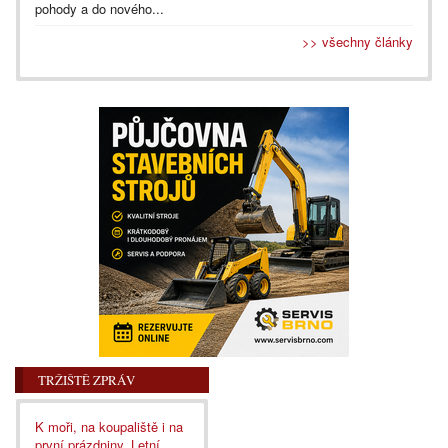
pohody a do nového...
>> všechny články
TRŽIŠTĚ ZPRÁV
K moři, na koupaliště i na
první prázdniny. Letní