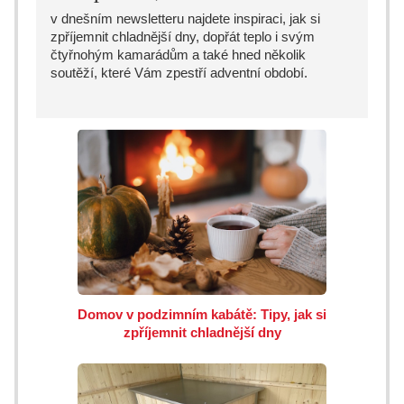
v dnešním newsletteru najdete inspiraci, jak si
zpříjemnit chladnější dny, dopřát teplo i svým
čtyřnohým kamarádům a také hned několik
soutěží, které Vám zpestří adventní období.
Domov v podzimním kabátě: Tipy, jak si
zpříjemnit chladnější dny