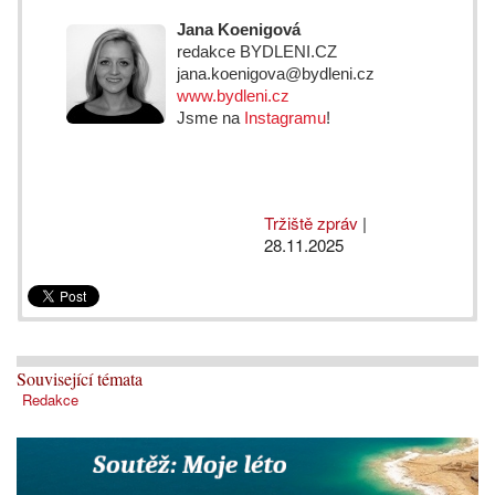
Jana Koenigová
redakce BYDLENI.CZ
jana.koenigova@bydleni.cz
www.bydleni.cz
Jsme na
Instagramu
!
Tržiště zpráv
|
28.11.2025
Související témata
Redakce