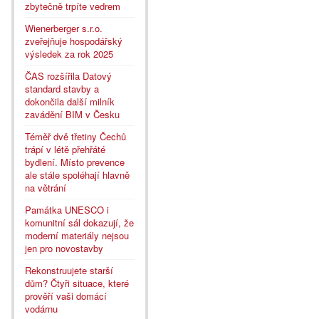
zbytečně trpíte vedrem
Wienerberger s.r.o.
zveřejňuje hospodářský
výsledek za rok 2025
ČAS rozšířila Datový
standard stavby a
dokončila další milník
zavádění BIM v Česku
Téměř dvě třetiny Čechů
trápí v létě přehřáté
bydlení. Místo prevence
ale stále spoléhají hlavně
na větrání
Památka UNESCO i
komunitní sál dokazují, že
moderní materiály nejsou
jen pro novostavby
Rekonstruujete starší
dům? Čtyři situace, které
prověří vaši domácí
vodárnu