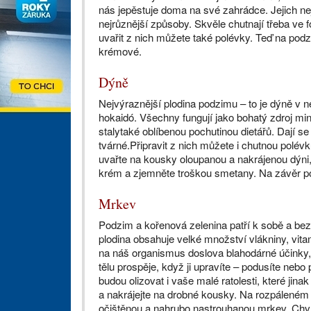
nás jepěstuje doma na své zahrádce. Jejich nej
nejrůznější způsoby. Skvěle chutnají třeba ve 
uvařit z nich můžete také polévky. Teď na podz
krémové.
Dýně
Nejvýraznější plodina podzimu – to je dýně v
hokaidó. Všechny fungují jako bohatý zdroj min
stalytaké oblíbenou pochutinou dietářů. Dají se 
tvárné.Připravit z nich můžete i chutnou polév
uvařte na kousky oloupanou a nakrájenou dýni,
krém a zjemněte troškou smetany. Na závěr p
Mrkev
Podzim a kořenová zelenina patří k sobě a beze
plodina obsahuje velké množství vlákniny, vita
na náš organismus doslova blahodárné účinky, 
tělu prospěje, když ji upravíte – podusíte nebo
budou olizovat i vaše malé ratolesti, které ji
a nakrájejte na drobné kousky. Na rozpáleném 
očištěnou a nahrubo nastrouhanou mrkev. Chvíli 