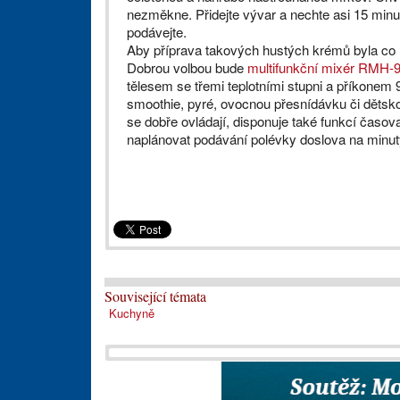
nezměkne. Přidejte vývar a nechte asi 15 minut
podávejte.
Aby příprava takových hustých krémů byla co 
Dobrou volbou bude
multifunkční mixér RMH-9
tělesem se třemi teplotními stupni a příkonem
smoothie, pyré, ovocnou přesnídávku či dětsk
se dobře ovládají, disponuje také funkcí časov
naplánovat podávání polévky doslova na minuty
Související témata
Kuchyně