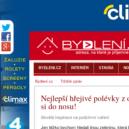
BYDLENI.CZ
INTERIÉR
STAVBA
NO
Bydlení.cz
Tržiště zpráv
Nejlepší hřejivé polévky z
si do nosu!
Skvělá inspirace na podzimní vaření
Jen těžko bychom hledali jinou zeleninu, která 