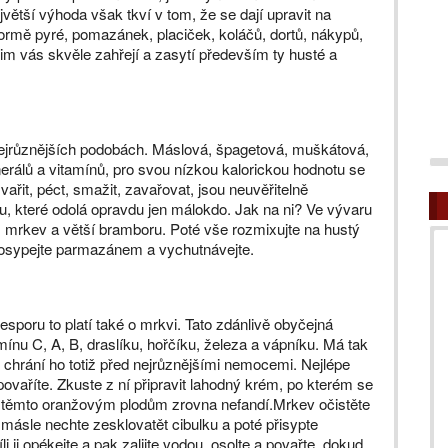
větší výhoda však tkví v tom, že se dají upravit na
formě pyré, pomazánek, placiček, koláčů, dortů, nákypů,
im vás skvěle zahřejí a zasytí především ty husté a
 nejrůznějších podobách. Máslová, špagetová, muškátová,
erálů a vitamínů, pro svou nízkou kalorickou hodnotu se
vařit, péct, smažit, zavařovat, jsou neuvěřitelně
ku, které odolá opravdu jen málokdo. Jak na ni? Ve vývaru
 mrkev a větší bramboru. Poté vše rozmixujte na hustý
osypejte parmazánem a vychutnávejte.
sporu to platí také o mrkvi. Tato zdánlivě obyčejná
mínu C, A, B, draslíku, hořčíku, železa a vápníku. Má tak
chrání ho totiž před nejrůznějšími nemocemi. Nejlépe
 povaříte. Zkuste z ní připravit lahodný krém, po kterém se
nak těmto oranžovým plodům zrovna nefandí.Mrkev očistěte
másle nechte zesklovatět cibulku a poté přisypte
ji opékejte a pak zalijte vodou, osolte a povařte, dokud