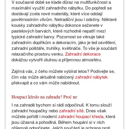
V současné době se klade důraz na multifunkčnost a
maximální využití zahradního nábytku. Do popředí se
dostávají zcela nové materiály, které více odolají
povětrnostním vlivům. Netradiční jsou i odstíny. Některé
kousky zahradního nábytku dokonce seženete v
pastelových barvách, které rozhodně nepatří mezi
typické zahradní barvy. Pozornost se věnuje také
zahradním doplňkům a dekoracím, jako je led osvětlení,
zahradní polštáře, truhlíky, květináče. To vše je součástí
relaxačního prostoru venku.
Zahradní dekorace
dokážou vytvořit útulnou a příjemnou atmosféru.
Zajímá vás, z čeho můžete vybírat letos? Podívejte se,
čím vás může aktuálně nabízený
zahradní nábytek
překvapit a co vám může nabídnout.
Houpací křeslo na zahradu? Proč ne
I na zahradě bychom si rádi odpočinuli. K tomu slouží
zahradní houpačky nebo
zahradní sítě
. Dnes však
můžete pořídit i moderní
zahradní houpací křesla
, která
jsou úžasná a pohodlná. Během houpání si v nich
příjemně odpočinete. Jejich součástí je ochrana proti