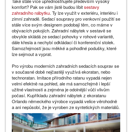
Také stále více upřednostňujete především vysoký
komfort? Pak se vám jistě budou líbit
sestavy
zahradního nábytku
. Ty lze využít v exteriéru, interiéru i
zimní zahradě. Sedací soupravy pro venkovní použití se
stále více svým designem podobají těm, co máme v
obývacích pokojích. Zahradní nábytek v sestavě se
obvykle skládá ze sedací pohovky v rohové variantě,
dále křesla a nechybí odkládací či konferenční stolek.
Samozřejmostí jsou měkké a pohodlné podušky, které
lze sejmout a vyprat.
Pro výrobu moderních zahradních sedacích souprav se
v současné době nejčastěji využívá ekoratan, nebo
technoratan. Imitace přírodního ratanu vypadá nejen
velmi efektně na pohled, ale má samozřejmě i lepší
užitné vlastnosti a zejména je odolnější vůči vlivům
počasí. Kupříkladu zahradní nábytek z ekoratanu
Orlando německého výrobce vypadá velice věrohodně
a ani nepůsobí, že je vyroben ze syntetických materiálů.