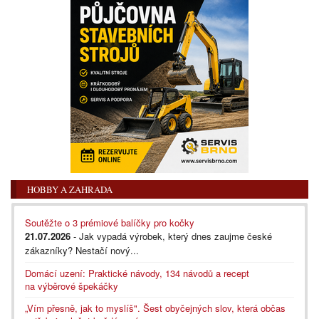
HOBBY A ZAHRADA
Soutěžte o 3 prémiové balíčky pro kočky
21.07.2026
- Jak vypadá výrobek, který dnes zaujme české
zákazníky? Nestačí nový...
Domácí uzení: Praktické návody, 134 návodů a recept
na výběrové špekáčky
„Vím přesně, jak to myslíš". Šest obyčejných slov, která občas