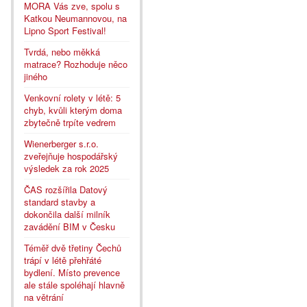
MORA Vás zve, spolu s
Katkou Neumannovou, na
Lipno Sport Festival!
Tvrdá, nebo měkká
matrace? Rozhoduje něco
jiného
Venkovní rolety v létě: 5
chyb, kvůli kterým doma
zbytečně trpíte vedrem
Wienerberger s.r.o.
zveřejňuje hospodářský
výsledek za rok 2025
ČAS rozšířila Datový
standard stavby a
dokončila další milník
zavádění BIM v Česku
Téměř dvě třetiny Čechů
trápí v létě přehřáté
bydlení. Místo prevence
ale stále spoléhají hlavně
na větrání