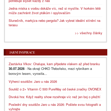
potřebuje slyšet každý z nás
Jedna miska s vodou dokáže víc, než si myslíte. V horkém létě
může zachránit život ptákům i opylovačům
Slunečník, markýza nebo pergola? Jak vybrat ideální stínění na
terasu
>> všechny články
JARNÍ INSPIRACE
Zastávka Vlkov: Chalupa, kam přijedete vlakem až před branku
30.07.2026
- Na okraji CHKO Třeboňsko, mezi rybníkem a
borovým lesem, vyrostla...
Výherci soutěže: Jaro u nás 2026
Soutěž o 2× Vitamin C 500 PureWay od české značky OVONEX
Divoká hra: Když reality show rozehraje víc než jen boj o přežití
Poslední dny soutěže Jaro u nás 2026: Pošlete svou fotografii a
vyhrajte