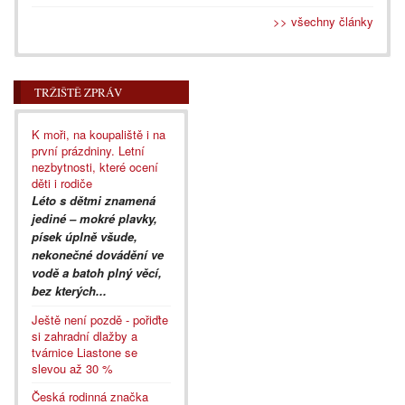
>> všechny články
TRŽIŠTĚ ZPRÁV
K moři, na koupaliště i na
první prázdniny. Letní
nezbytnosti, které ocení
děti i rodiče
Léto s dětmi znamená
jediné – mokré plavky,
písek úplně všude,
nekonečné dovádění ve
vodě a batoh plný věcí,
bez kterých...
Ještě není pozdě - pořiďte
si zahradní dlažby a
tvárnice Liastone se
slevou až 30 %
Česká rodinná značka