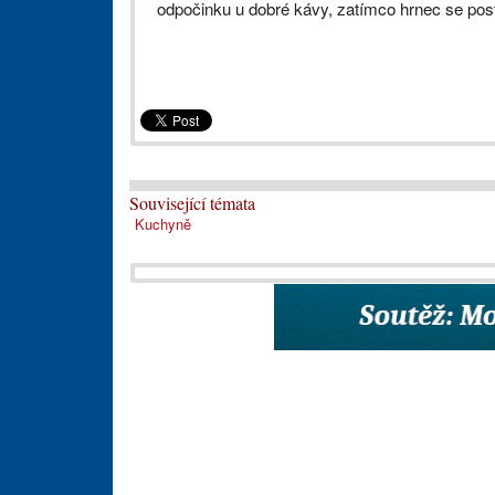
odpočinku u dobré kávy, zatímco hrnec se posta
Související témata
Kuchyně