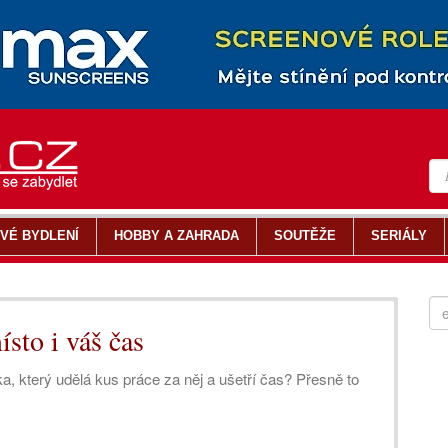
VÉ BYDLENÍ
HOBBY A ZAHRADA
SOUTĚŽE
SERIÁLY
ísto i váš čas
a, který udělá kus práce za něj a ušetří čas? Přesně to