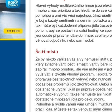
Hlavní výhody multifunkčního hrnce jsou efektiv
mnoho z nás prioritou a tak hledáme do své kuc
pomohou a umí víc věcí najednou, čímž ušetří
je boj o každý centimetr na denním pořádku a pr
tak může být každodenní příprava jídla časově
po tom, aby se postavil na další hodiny ke sp
jednoduše připravíte, dáte do hrnce, zvolíte 
věnovat odpočinku nebo sami sobě.
Šetří místo
Že by někdo vařil za vás a vy nemuseli stát u 
který zvládne vařit, péct, smažit, vařit v páře 
zabírají mnoho prostoru, ale vše máte jen v je
využívat, si zvolíte vhodný program. Teplota r
připravuje bez teplotních výkyvů nebo nutnost
občas bez problémů jídlo zkontrolovat. Celou
což značně urychlí úklid po přípravě oběda ne
automatické vypnutí, takže nemusíte ani hlídat
dostatečné množství jídla pro celou rodinu.
Pohodlné a rychlé vaření vám umožní multifun
práci i čas. Můžete se tak věnovat jiným činnos