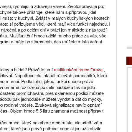
nější, rychlejší a zdravější vaření. Životospráva je pro
hyně takové přístroje, které nám s přípravou jídel
 i místo v kuchyni. Zvlášť v malých kuchyňských koutech
oto si pořizujeme věci, které mají více funkcí najednou. I
 náročná a po celém dni v práci jen málokdo z nás touží
oráku. Multifunkční hrnec udělá mnoho práce za vás, vše
program a máte po starostech, čas můžete místo vaření
plotny a hlídat? Právě to umí
multifunkční hrnec Orava
,
i grilovat. Nepotřebujete tak pět různých pomocníků, které
dnom hrnci. Podle toho, jakou funkci chcete právě
ovnoměrně rozložená po celé nádobě a tak se jídlo
i častého promíchávání, přes skleněnou poklici můžete
 nádobu pak jednoduše můžete vyndat a dát do myčky,
bo rodinné večeře. Zvuková signalizace navíc oznámí
 čas. Objem hrnce 5,5 litru znamená možnost připravit
kční hrnec, který nezabere moc místa, ale ušetří vám
tem, které jsou právě potřeba, nebo si jen užít chvíle