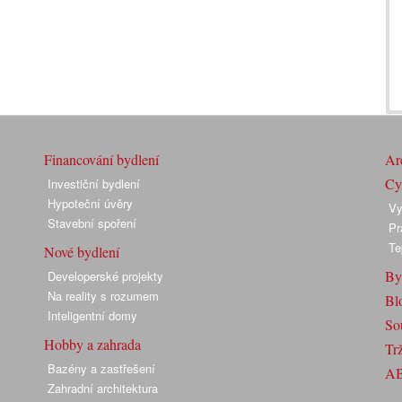
Financování bydlení
Arc
Cyk
Investiční bydlení
Hypoteční úvěry
Vy
Stavební spoření
Pr
Te
Nové bydlení
By
Developerské projekty
Na reality s rozumem
Bl
Inteligentní domy
So
Hobby a zahrada
Trž
Bazény a zastřešení
A
Zahradní architektura