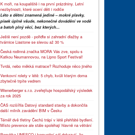
K moři, na koupaliště i na první prázdniny. Letní
nezbytnosti, které ocení děti i rodiče
Léto s dětmi znamená jediné – mokré plavky,
písek úplně všude, nekonečné dovádění ve vodě
a batoh plný věcí, bez kterých...
Ještě není pozdě - pořiďte si zahradní dlažby a
tvárnice Liastone se slevou až 30 %
Česká rodinná značka MORA Vás zve, spolu s
Katkou Neumannovou, na Lipno Sport Festival!
Tvrdá, nebo měkká matrace? Rozhoduje něco jiného
Venkovní rolety v létě: 5 chyb, kvůli kterým doma
zbytečně trpíte vedrem
Wienerberger s.r.o. zveřejňuje hospodářský výsledek
za rok 2025
ČAS rozšířila Datový standard stavby a dokončila
další milník zavádění BIM v Česku
Téměř dvě třetiny Čechů trápí v létě přehřáté bydlení.
Místo prevence ale stále spoléhají hlavně na větrání
Památka UNESCO i komunitní sál dokazují, že