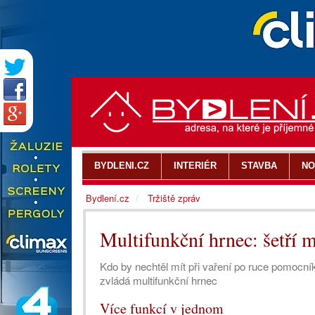
BYDLENI.CZ
INTERIÉR
STAVBA
NO
Bydlení.cz
Tržiště zpráv
Multifunkční hrnec: šetří m
Kdo by nechtěl mít při vaření po ruce pomocník
zvládá multifunkční hrnec
Více funkcí v jednom