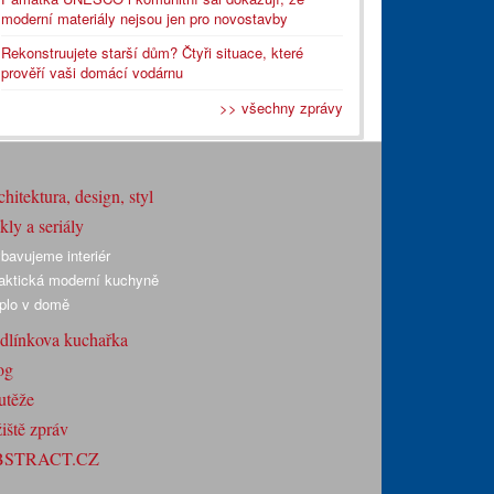
moderní materiály nejsou jen pro novostavby
Rekonstruujete starší dům? Čtyři situace, které
prověří vaši domácí vodárnu
>> všechny zprávy
hitektura, design, styl
ly a seriály
bavujeme interiér
aktická moderní kuchyně
plo v domě
dlínkova kuchařka
og
utěže
iště zpráv
BSTRACT.CZ