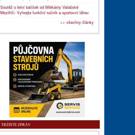
Soutěž o letní balíček od Mlékárny Valašské
Meziříčí: Vyhrajte funkční ručník a sportovní láhev
>> všechny články
TRŽIŠTĚ ZPRÁV