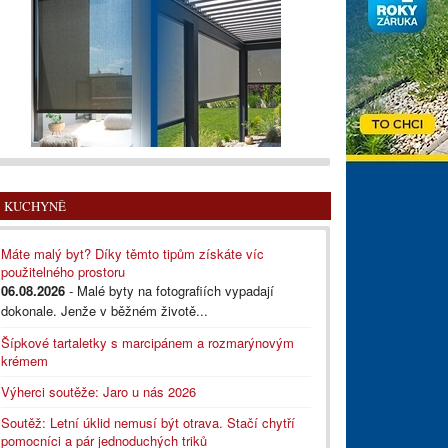
KUCHYNĚ
Máte malý byt? Díky těmto tipům získáte víc
použitelného prostoru
06.08.2026
- Malé byty na fotografiích vypadají
dokonale. Jenže v běžném životě...
Šípkové tartaletky s marcipánem a rozmarýnovým
krémem
Výherci soutěže: Jaro u nás 2026
Soutěž: Letní úklid nemusí být otrava. Stačí chytří
pomocníci a pár jednoduchých triků