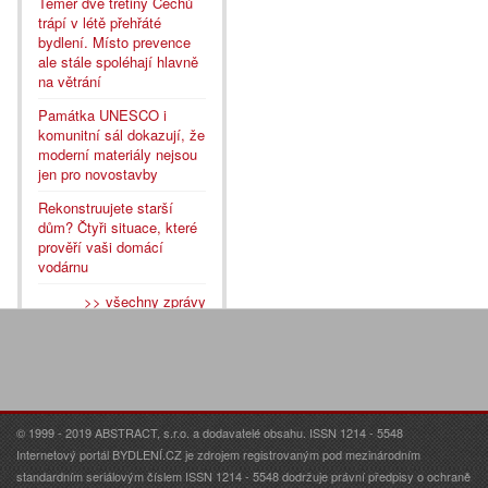
Téměř dvě třetiny Čechů
trápí v létě přehřáté
bydlení. Místo prevence
ale stále spoléhají hlavně
na větrání
Památka UNESCO i
komunitní sál dokazují, že
moderní materiály nejsou
jen pro novostavby
Rekonstruujete starší
dům? Čtyři situace, které
prověří vaši domácí
vodárnu
>> všechny zprávy
© 1999 - 2019 ABSTRACT, s.r.o. a dodavatelé obsahu. ISSN 1214 - 5548
Internetový portál BYDLENÍ.CZ je zdrojem registrovaným pod mezinárodním
standardním seriálovým číslem ISSN 1214 - 5548 dodržuje právní předpisy o ochraně