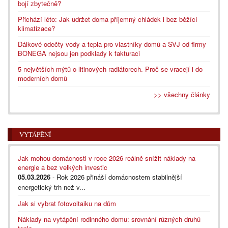
bojí zbytečně?
Přichází léto: Jak udržet doma příjemný chládek i bez běžící
klimatizace?
Dálkové odečty vody a tepla pro vlastníky domů a SVJ od firmy
BONEGA nejsou jen podklady k fakturaci
5 největších mýtů o litinových radiátorech. Proč se vracejí i do
moderních domů
>> všechny články
VYTÁPĚNÍ
Jak mohou domácnosti v roce 2026 reálně snížit náklady na
energie a bez velkých investic
05.03.2026
- Rok 2026 přináší domácnostem stabilnější
energetický trh než v...
Jak si vybrat fotovoltaiku na dům
Náklady na vytápění rodinného domu: srovnání různých druhů