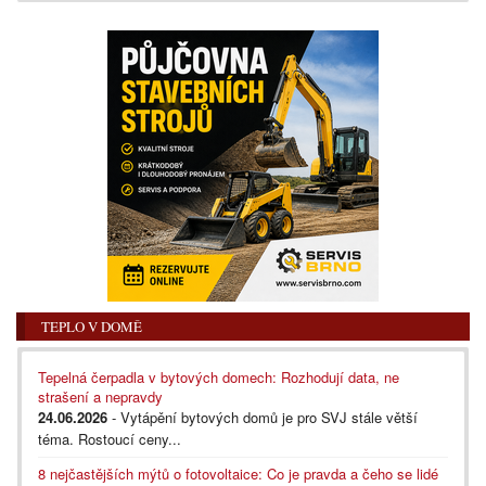
TEPLO V DOMĚ
Tepelná čerpadla v bytových domech: Rozhodují data, ne
strašení a nepravdy
24.06.2026
- Vytápění bytových domů je pro SVJ stále větší
téma. Rostoucí ceny...
8 nejčastějších mýtů o fotovoltaice: Co je pravda a čeho se lidé