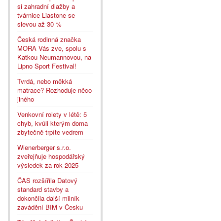
si zahradní dlažby a
tvárnice Liastone se
slevou až 30 %
Česká rodinná značka
MORA Vás zve, spolu s
Katkou Neumannovou, na
Lipno Sport Festival!
Tvrdá, nebo měkká
matrace? Rozhoduje něco
jiného
Venkovní rolety v létě: 5
chyb, kvůli kterým doma
zbytečně trpíte vedrem
Wienerberger s.r.o.
zveřejňuje hospodářský
výsledek za rok 2025
ČAS rozšířila Datový
standard stavby a
dokončila další milník
zavádění BIM v Česku