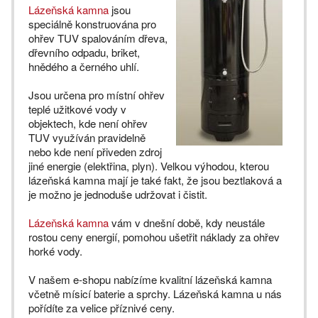
Lázeňská kamna
jsou
speciálně konstruována pro
ohřev TUV spalováním dřeva,
dřevního odpadu, briket,
hnědého a černého uhlí.
Jsou určena pro místní ohřev
teplé užitkové vody v
objektech, kde není ohřev
TUV využíván pravidelně
nebo kde není přiveden zdroj
jiné energie (elektřina, plyn). Velkou výhodou, kterou
lázeňská kamna mají je také fakt, že jsou beztlaková a
je možno je jednoduše udržovat i čistit.
Lázeňská kamna
vám v dnešní době, kdy neustále
rostou ceny energií, pomohou ušetřit náklady za ohřev
horké vody.
V našem e-shopu nabízíme kvalitní lázeňská kamna
včetně mísicí baterie a sprchy. Lázeňská kamna u nás
pořídíte za velice příznivé ceny.