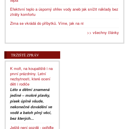
tepla
Efektivní teplo a úsporný ohřev vody aneb jak snížit náklady bez
ztráty komfortu
Zima se vkrádá do příbytků. Víme, jak na ni
>> všechny články
TRŽIŠTĚ ZPRÁV
K moři, na koupaliště i na
první prázdniny. Letní
nezbytnosti, které ocení
děti i rodiče
Léto s dětmi znamená
jediné – mokré plavky,
písek úplně všude,
nekonečné dovádění ve
vodě a batoh plný věcí,
bez kterých...
Ještě není pozdě - pořiďte