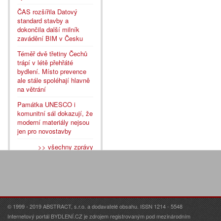
ČAS rozšířila Datový
standard stavby a
dokončila další milník
zavádění BIM v Česku
Téměř dvě třetiny Čechů
trápí v létě přehřáté
bydlení. Místo prevence
ale stále spoléhají hlavně
na větrání
Památka UNESCO i
komunitní sál dokazují, že
moderní materiály nejsou
jen pro novostavby
>> všechny zprávy
© 1999 - 2019 ABSTRACT, s.r.o. a dodavatelé obsahu. ISSN 1214 - 5548
Internetový portál BYDLENÍ.CZ je zdrojem registrovaným pod mezinárodním