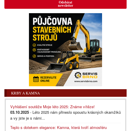
Odebírat
newsletter
KRBY A KAMNA
Vyhlášení soutěže Moje léto 2025: Známe vítěze!
03.10.2025
- Léto 2025 nám přineslo spoustu krásných okamžiků
a vy jste je s námi...
Teplo s dotekem elegance: Kamna, která tvoří atmosféru