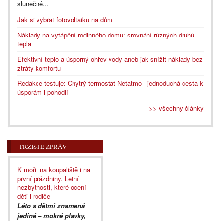
slunečné...
Jak si vybrat fotovoltaiku na dům
Náklady na vytápění rodinného domu: srovnání různých druhů
tepla
Efektivní teplo a úsporný ohřev vody aneb jak snížit náklady bez
ztráty komfortu
Redakce testuje: Chytrý termostat Netatmo - jednoduchá cesta k
úsporám i pohodlí
>> všechny články
TRŽIŠTĚ ZPRÁV
K moři, na koupaliště i na
první prázdniny. Letní
nezbytnosti, které ocení
děti i rodiče
Léto s dětmi znamená
jediné – mokré plavky,